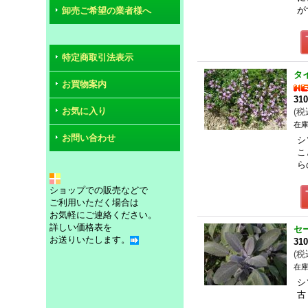
が
卸売ご希望の業者様へ
特定商取引法表示
タ
お買物案内
31
お気に入り
(
税
在庫
お問い合わせ
シ
こ
ら
ショップでの販売などで
ご利用いただく場合は
お気軽にご連絡ください。
詳しい価格表を
セ
お送りいたします。
31
(
税
在庫
シ
古