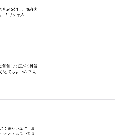
の臭みを消し、保存力
。 ギリシャ人…
に匍匐して広がる性質
がとてもよいので 見
小さく細かい葉に、夏
踏むととても良い香り