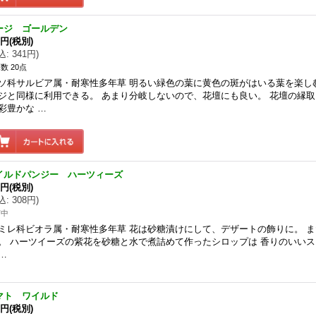
ージ ゴールデン
0円
(税別)
込
:
341円
)
数 20点
ソ科サルビア属・耐寒性多年草 明るい緑色の葉に黄色の斑がはいる葉を楽し
ジと同様に利用できる。 あまり分岐しないので、花壇にも良い。 花壇の縁
彩豊かな …
イルドパンジー ハーツィーズ
0円
(税別)
込
:
308円
)
苗中
ミレ科ビオラ属・耐寒性多年草 花は砂糖漬けにして、デザートの飾りに。 
。 ハーツイーズの紫花を砂糖と水で煮詰めて作ったシロップは 香りのいい
…
マト ワイルド
0円
(税別)