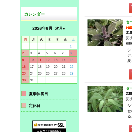
カレンダー
セ
2026年8月
次月»
31
(
税
日
月
火
水
木
金
土
在庫
1
シ
2
3
4
5
6
7
8
デ
9
10
11
12
13
14
15
夏
16
17
18
19
20
21
22
23
24
25
26
27
28
29
30
31
セ
23
夏季休養日
(
税
定休日
シ
せ
る