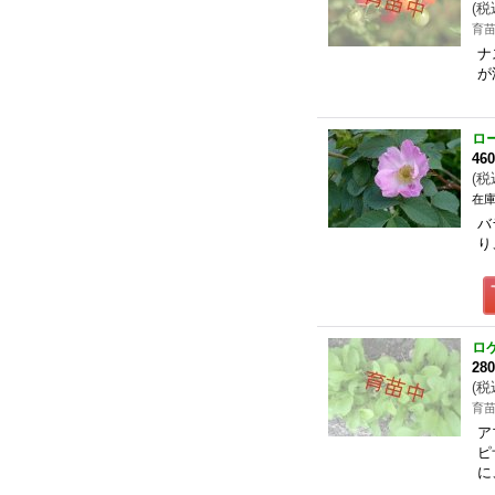
(
税
育
ナ
が
ロ
46
(
税
在庫
バ
り
ロ
28
(
税
育
ア
ピ
に