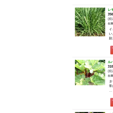
レ
35
(
税
在庫
イ
い
刻
ル
31
(
税
在庫
タ
常
…