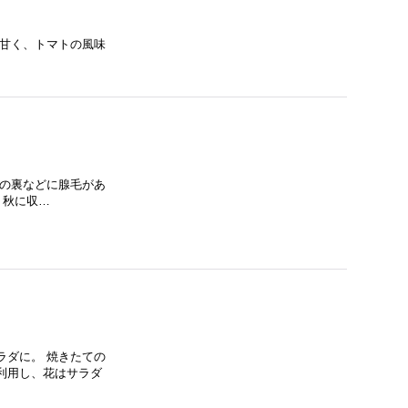
も甘く、トマトの風味
葉の裏などに腺毛があ
 秋に収…
ラダに。 焼きたての
利用し、花はサラダ