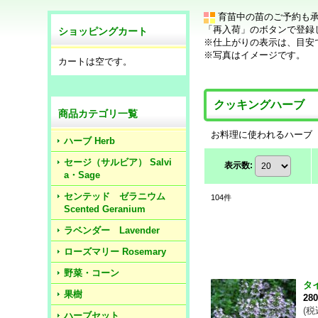
育苗中の苗のご予約も
「再入荷」のボタンで登録
ショッピングカート
※仕上がりの表示は、目安
※写真はイメージです。
カートは空です。
クッキングハーブ
商品カテゴリ一覧
お料理に使われるハーブ
ハーブ Herb
セージ（サルビア） Salvi
表示数
:
a・Sage
センテッド ゼラニウム
104
件
Scented Geranium
ラベンダー Lavender
ローズマリー Rosemary
野菜・コーン
タ
果樹
28
(
税
ハーブセット