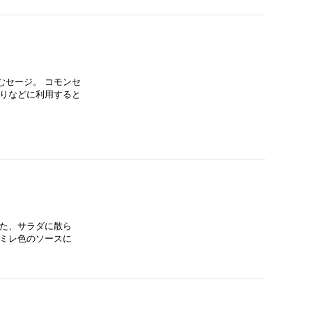
むセージ。 コモンセ
取りなどに利用すると
また、サラダに散ら
スミレ色のソースに