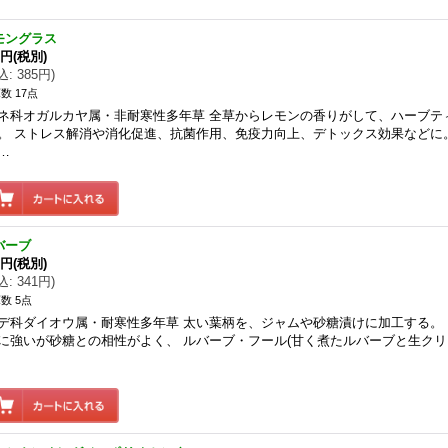
モングラス
0円
(税別)
込
:
385円
)
数 17点
ネ科オガルカヤ属・非耐寒性多年草 全草からレモンの香りがして、ハーブテ
。 ストレス解消や消化促進、抗菌作用、免疫力向上、デトックス効果などに
…
バーブ
0円
(税別)
込
:
341円
)
数 5点
デ科ダイオウ属・耐寒性多年草 太い葉柄を、ジャムや砂糖漬けに加工する。
に強いが砂糖との相性がよく、 ルバーブ・フール(甘く煮たルバーブと生クリ