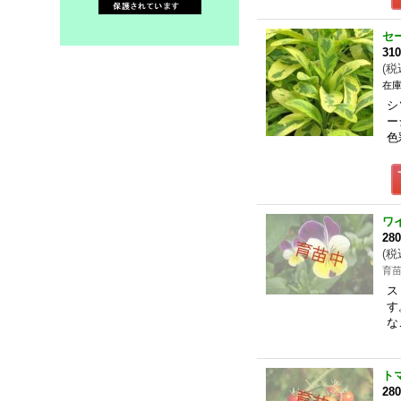
セ
31
(
税
在庫
シ
ー
色
ワ
28
(
税
育
ス
す
な
ト
28