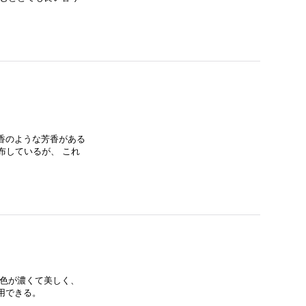
香のような芳香がある
布しているが、 これ
は色が濃くて美しく、
用できる。