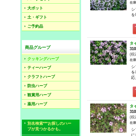
在庫
大ポット
シ
を
土・ギフト
ご予約品
タ
商品グループ
31
(
税
クッキングハーブ
在庫
シ
ティーハーブ
を
クラフトハーブ
応
防虫ハーブ
観賞用ハーブ
薬用ハーブ
タ
31
(
税
在庫
別名検索***お探しのハー
ブが見つかるかも。
シ
に