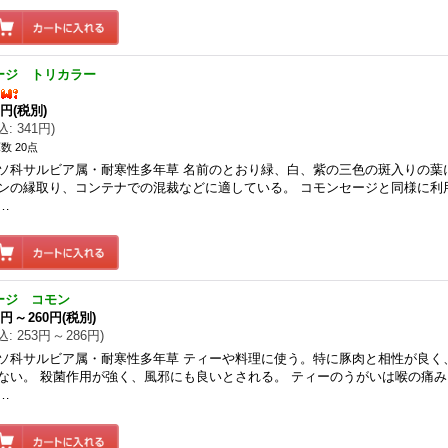
ージ トリカラー
0円
(税別)
込
:
341円
)
数 20点
ソ科サルビア属・耐寒性多年草 名前のとおり緑、白、紫の三色の斑入りの葉
ンの縁取り、コンテナでの混裁などに適している。 コモンセージと同様に利
…
ージ コモン
0円
～
260円
(税別)
込
:
253円
～
286円
)
ソ科サルビア属・耐寒性多年草 ティーや料理に使う。特に豚肉と相性が良く
ない。 殺菌作用が強く、風邪にも良いとされる。 ティーのうがいは喉の痛
…