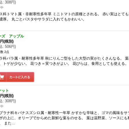
込
:
308円
)
苗中
ス科トマト属・非耐寒性多年草 ミニトマトの原種とされる。 赤い実はとて
濃厚。 丸ごとパスタやサラダに入れてもかわいい。
ーズ アップル
0円
(税別)
込
:
506円
)
数 2点
ラ科バラ属・耐寒性多年草 秋にりんご型をした大型の実がたくさんなる。 
、トゲが少ない。 花つき＝実つきがよい。 花びらは、食用としても使える。
ケット
0円
(税別)
込
:
308円
)
苗中
ブラナ科キバナスズシロ属・耐寒性一年草 かすかな辛味と、ゴマの風味をサ
ザの上に、オリーブでからめた新鮮な葉をのせる。 葉は温野菜、ソースにも
、 また…