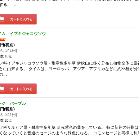
する。 …
イム イブキジャコウソウ
0円
(税別)
込
:
341円
)
数 10点
ソ科イブキジャコウソウ属・耐寒性多年草 伊吹山に多く分布し植物全体に麝
とに由来する。 タイムは、ヨーロッパ、アジア、アフリカなどに約35種が分
の…
ージ パープル
0円
(税別)
込
:
341円
)
数 20点
ソ科サルビア属・耐寒性多年草 暗赤紫色の葉をしている。 特に新芽の時期
くなっていくと普通のセージのような緑色になる。 コモンセージと同様に利