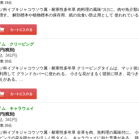
数 19点
ソ科イブキジャコウソウ属・耐寒性多年草 肉料理の風味づけに。肉や魚介類
増す。 解剖標本や植物標本の保存用、紙の虫食い防止用として 使われている
イム クリーピング
0円
(税別)
込
:
341円
)
数 20点
ソ科イブキジャコウソウ属・耐寒性多年草 クリーピングタイムは、マット状
利用して グランドカバーに使われる。 小さな花がまるく毬状に咲き、花つき
えがある。…
イム キャラウェイ
0円
(税別)
込
:
341円
)
数 20点
ソ科イブキジャコウソウ属・耐寒性多年草 全草を肉、魚料理の風味付に。 
ピンクの花を咲かせるほふく性タイム。 キャラウェイに似た芳香がある。 