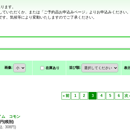
承ります。
していただくか、または「ご予約品お申込みページ」よりお申込みください
です。気候等により変動いたしますのでご了承ください。
画像
:
並び順
:
在庫あり
表
«
前
1
2
3
4
5
6
次
イム コモン
0円
(税別)
込
:
308円
)