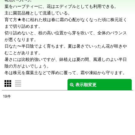
葉をハーブティーに、花はエディブルとしても利用できる。
主に園芸品種として流通している。
育て方★冬に枯れた枝は春に霜の心配がなくなった頃に株元近く
まで切り詰めます。
切り詰めないと、枝の高い位置から芽を吹いて、全体のバランス
が悪くなります。
日なた〜半日陰でよく育ちます。夏は暑さでいったん花が咲きや
むことがあります。
暑さには比較的強いですが、鉢植えは夏の間、風通しのよい半日
陰の方がよいでしょう。
冬は株元を腐葉土などで厚めに覆って、霜や凍結から守ります。
表示順変更
閉じる
19
件
表示数
:
在庫あり
並び順
: