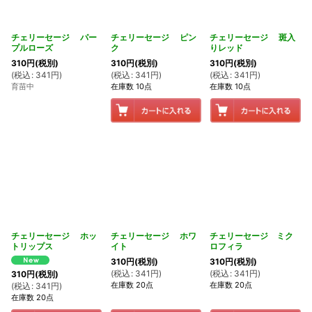
チェリーセージ パー
チェリーセージ ピン
チェリーセージ 斑入
プルローズ
ク
りレッド
310
円
(税別)
310
円
(税別)
310
円
(税別)
(
税込
:
341
円
)
(
税込
:
341
円
)
(
税込
:
341
円
)
育苗中
在庫数 10点
在庫数 10点
チェリーセージ ホッ
チェリーセージ ホワ
チェリーセージ ミク
トリップス
イト
ロフィラ
310
円
(税別)
310
円
(税別)
(
税込
:
341
円
)
(
税込
:
341
円
)
310
円
(税別)
在庫数 20点
在庫数 20点
(
税込
:
341
円
)
在庫数 20点