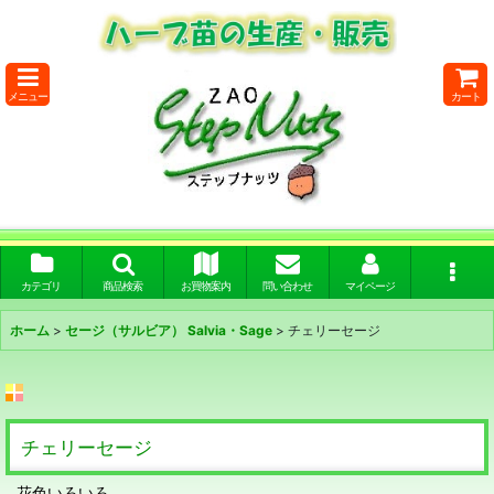
メニュー
カート
カテゴリ
商品検索
お買物案内
問い合わせ
マイページ
ホーム
>
セージ（サルビア） Salvia・Sage
>
チェリーセージ
チェリーセージ
花色いろいろ。