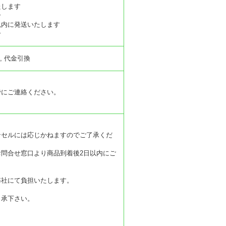
たします
合
以内に発送いたします
合
, 代金引換
でにご連絡ください。
ンセルには応じかねますのでご了承くだ
問合せ窓口より商品到着後2日以内にご
弊社にて負担いたします。
了承下さい。
。