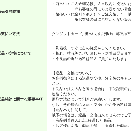
・前払い＞ご入金確認後、３日以内に発送い
※お客様の日にち指定がない場
商品引渡時期
・後払い（代金引き換え）＞ご注文後、５日
※お客様の日にち指定がない場
お支払い方法
クレジットカード, 後払い, 銀行振込, 郵便振替
・到着後、すぐに苗の確認をしてください。
返品・交換について
・折れ、枯れ等ございましたら到着日翌日ま
・不良品の返品送料は当方で負担いたします
【返品・交換について】
お客様都合による返品や交換、注文後のキャ
さい。
不良品や注文の品と違う場合は、下記記載のお
連絡ください。
返品特約に関する重要事項
返品方法について別途ご連絡いたします。
なお、その場合の返品・交換にかかる送料は
【返品不可に関して】
以下の場合は、返品・交換出来ませんのでご
・商品到着後3日以上経過した商品。
・お客様による、商品の加工、損傷した商品