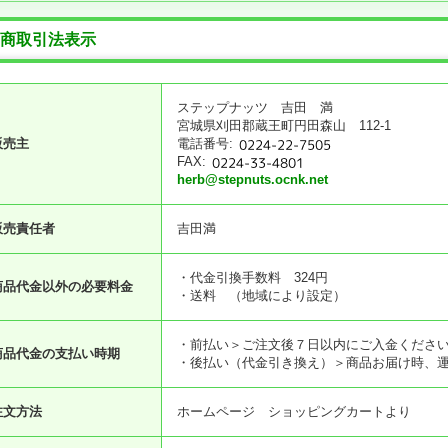
商取引法表示
ステップナッツ 吉田 満
宮城県刈田郡蔵王町円田森山 112-1
販売主
電話番号
:
FAX
:
herb@stepnuts.ocnk.net
販売責任者
吉田満
・代金引換手数料 324円
商品代金以外の必要料金
・送料 （地域により設定）
・前払い＞ご注文後７日以内にご入金くださ
商品代金の支払い時期
・後払い（代金引き換え）＞商品お届け時、
注文方法
ホームページ ショッピングカートより