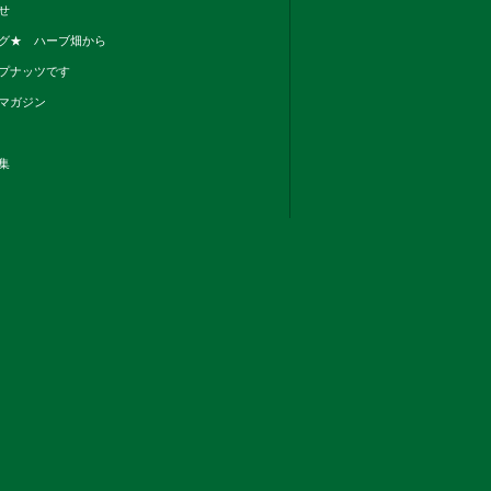
せ
グ★ ハーブ畑から
プナッツです
マガジン
集