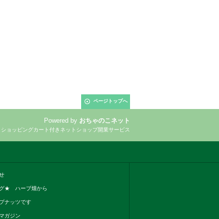
ページトップへ
Powered by
おちゃのこネット
とショッピングカート付きネットショップ開業サービス
せ
グ★ ハーブ畑から
プナッツです
マガジン