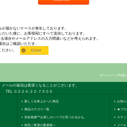
ルが届かないケースが発生しております。
ただいた後に、お客様宛にすべて送信しております。
いる場合やメールアドレスの入力間違いなどが考えられます。
場合はご確認いただき、
せください。
ホームページ作成
、メールの返信は夜遅くなることがございます。
TEL ０２２４-２２-７５０５
新しく出来上がった商品
お知ら
商品カテゴリ一覧
★ブロ
別名検索***お探しのハーブが見つかるかも。
ステッ
卸売ご希望の業者様へ
メール