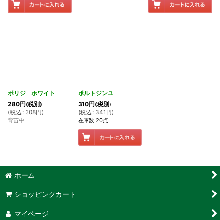
ボリジ ホワイト
ボルトジンユ
280
円
(税別)
310
円
(税別)
(
税込
:
308
円
)
(
税込
:
341
円
)
育苗中
在庫数 20点
ホーム
ショッピングカート
マイページ