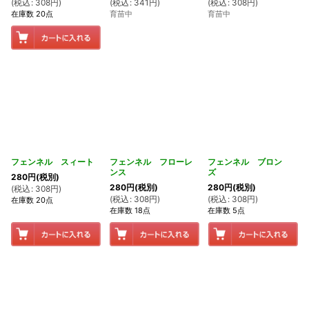
(
税込
:
308
円
)
(
税込
:
341
円
)
(
税込
:
308
円
)
在庫数 20点
育苗中
育苗中
フェンネル スィート
フェンネル フローレ
フェンネル ブロン
ンス
ズ
280
円
(税別)
280
円
(税別)
280
円
(税別)
(
税込
:
308
円
)
(
税込
:
308
円
)
(
税込
:
308
円
)
在庫数 20点
在庫数 18点
在庫数 5点