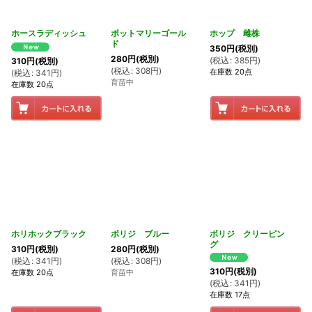
ホースラディッシュ
ポットマリーゴール
ホップ 雌株
ド
350
円
(税別)
280
円
(税別)
(
税込
:
385
円
)
310
円
(税別)
(
税込
:
308
円
)
在庫数 20点
(
税込
:
341
円
)
育苗中
在庫数 20点
ホリホックブラック
ボリジ ブルー
ボリジ クリーピン
グ
310
円
(税別)
280
円
(税別)
(
税込
:
341
円
)
(
税込
:
308
円
)
310
円
(税別)
在庫数 20点
育苗中
(
税込
:
341
円
)
在庫数 17点