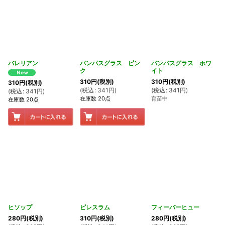
バレリアン
パンパスグラス ピン
パンパスグラス ホワ
ク
イト
310
円
(税別)
310
円
(税別)
310
円
(税別)
(
税込
:
341
円
)
(
税込
:
341
円
)
(
税込
:
341
円
)
在庫数 20点
育苗中
在庫数 20点
ヒソップ
ピレスラム
フィーバーヒュー
280
円
(税別)
310
円
(税別)
280
円
(税別)