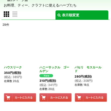
お料理、ティー、クラフトに使えるハーブたち
表示順変更
閉じる
29
件
表示数
:
在庫あり
並び順
:
絞り込む
ハウスリーク
ハニーサックル ゴー
パセリ モスカール
ルデン
ド
350
円
(税別)
280
円
(税別)
(
税込
:
385
円
)
(
税込
:
308
円
)
310
円
(税別)
在庫数 20点
在庫数 18点
(
税込
:
341
円
)
在庫数 20点