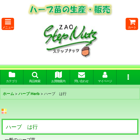
メニュー
カート
カテゴリ
商品検索
お買物案内
問い合わせ
マイページ
ホーム
>
ハーブ Herb
>
ハーブ は行
ハーブ は行
一般のハーブ苗