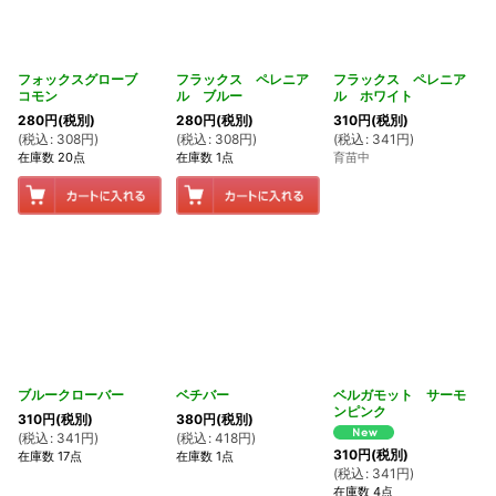
フォックスグローブ
フラックス ペレニア
フラックス ペレニア
コモン
ル ブルー
ル ホワイト
280
円
(税別)
280
円
(税別)
310
円
(税別)
(
税込
:
308
円
)
(
税込
:
308
円
)
(
税込
:
341
円
)
在庫数 20点
在庫数 1点
育苗中
ブルークローバー
ベチバー
ベルガモット サーモ
ンピンク
310
円
(税別)
380
円
(税別)
(
税込
:
341
円
)
(
税込
:
418
円
)
310
円
(税別)
在庫数 17点
在庫数 1点
(
税込
:
341
円
)
在庫数 4点