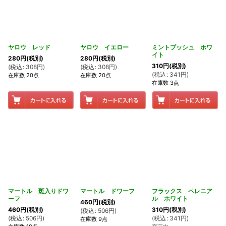
ヤロウ レッド
ヤロウ イエロー
ミントブッシュ ホワ
イト
280
円
(税別)
280
円
(税別)
310
円
(税別)
(
税込
:
308
円
)
(
税込
:
308
円
)
(
税込
:
341
円
)
在庫数 20点
在庫数 20点
在庫数 3点
マートル 斑入りドワ
マートル ドワーフ
フラックス ペレニア
ーフ
ル ホワイト
460
円
(税別)
460
円
(税別)
310
円
(税別)
(
税込
:
506
円
)
(
税込
:
506
円
)
(
税込
:
341
円
)
在庫数 9点