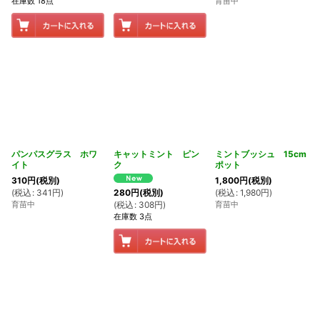
在庫数 18点
育苗中
パンパスグラス ホワ
キャットミント ピン
ミントブッシュ 15cm
イト
ク
ポット
310
円
(税別)
1,800
円
(税別)
(
税込
:
341
円
)
(
税込
:
1,980
円
)
280
円
(税別)
育苗中
育苗中
(
税込
:
308
円
)
在庫数 3点