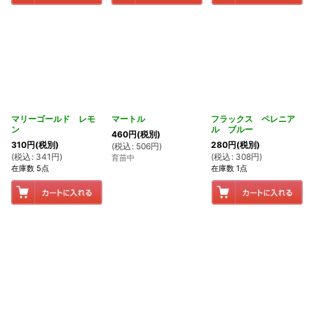
マリーゴールド レモ
マートル
フラックス ペレニア
ン
ル ブルー
460
円
(税別)
310
円
(税別)
280
円
(税別)
(
税込
:
506
円
)
(
税込
:
341
円
)
(
税込
:
308
円
)
育苗中
在庫数 5点
在庫数 1点