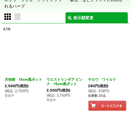
れるハーブ
表示順変更
閉じる
47
件
表示数
:
在庫あり
並び順
:
絞り込む
月桂樹 15cm黒ポット
ウエストリンギア ピン
ヤロウ ワイルド
ク 15cm黒ポット
2,500
円
(税別)
280
円
(税別)
2,500
円
(税別)
(
税込
:
2,750
円
)
(
税込
:
308
円
)
(
税込
:
2,750
円
)
育苗中
在庫数 20点
育苗中