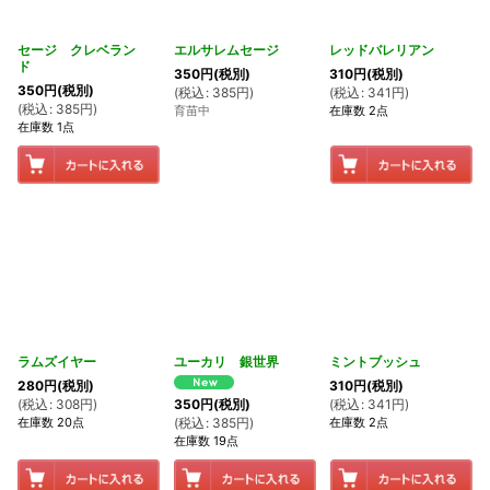
セージ クレベラン
エルサレムセージ
レッドバレリアン
ド
350
円
(税別)
310
円
(税別)
350
円
(税別)
(
税込
:
385
円
)
(
税込
:
341
円
)
(
税込
:
385
円
)
育苗中
在庫数 2点
在庫数 1点
ラムズイヤー
ユーカリ 銀世界
ミントブッシュ
280
円
(税別)
310
円
(税別)
(
税込
:
308
円
)
(
税込
:
341
円
)
350
円
(税別)
在庫数 20点
在庫数 2点
(
税込
:
385
円
)
在庫数 19点