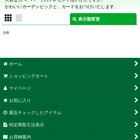
かわいいガーデンピックと、カードをおつけいたします。
表示順変更
閉じる
0
件
表示数
:
在庫あり
ホーム
並び順
:
ショッピングカート
絞り込む
マイページ
お気に入り
最近チェックしたアイテム
特定商取引法表示
お買物案内