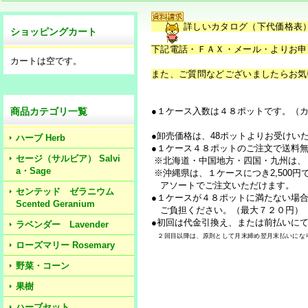
詳しいカタログ（下代価格表
ショッピングカート
下記電話・ＦＡＸ・メール・よりお申
カートは空です。
また、ご質問などございましたらお気
商品カテゴリ一覧
●１ケース入数は４８ポットです。（
●卸売価格は、48ポットよりお受けい
ハーブ Herb
●１ケース４８ポットのご注文で送料無
セージ（サルビア） Salvi
※北海道・中国地方・四国・九州は、１
a・Sage
※沖縄県は、１ケースにつき2,500円
アソートでご注文いただけます。
センテッド ゼラニウム
●１ケースが４８ポットに満たない場
Scented Geranium
ご負担ください。（最大７２０円）
●初回は代金引換え、または前払いに
ラベンダー Lavender
２回目以降は、原則として月末締め翌月末払いにな
ローズマリー Rosemary
野菜・コーン
果樹
ハーブセット