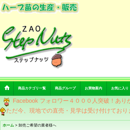
商品カテゴリ一覧
商品グループ
お買物案内
お気に入り
Facebook フォロワー４０００人突破！あ
ただ今、現地での直売・見学は受け付けており
ホーム
>
卸売ご希望の業者様へ