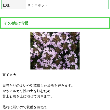
仕様
９ｃｍポット
その他の情報
育て方★
日当たりのよいやや乾燥した場所を好みます。
ややアルカリ性の土を好むため
苦土石灰を土に混ぜておきます。
蒸れに弱いので収穫を兼ねて