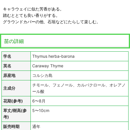
キャラウェイに似た芳香がある。
踏むととても良い香りがする。
グラウンドカバーの他、石垣などにたらして楽しむ。
苗の詳細
学名
Thymus herba-barona
英名
Caraway Thyme
原産地
コルシカ島
チモール、フェノール、カルバクロール、オレアノ
主成分
ール酸
花期(参考)
6〜8月
草丈/樹高(参
5〜10cm
考)
販売時期
通年