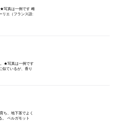
★写真は一例です 雌
ーリエ（フランス語:
す。★写真は一例です
に似ているが、香り
く育ち、地下茎でよく
る。 ベルガモット