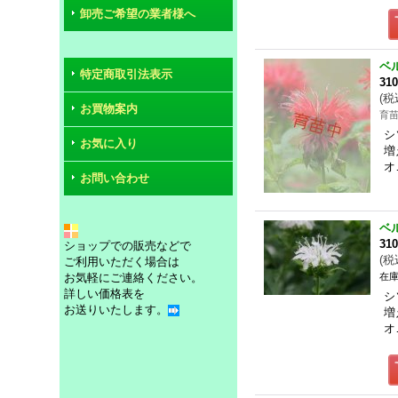
卸売ご希望の業者様へ
ベ
特定商取引法表示
31
(
税
お買物案内
育
シ
お気に入り
増
オ
お問い合わせ
ベ
31
ショップでの販売などで
(
税
ご利用いただく場合は
お気軽にご連絡ください。
在庫
詳しい価格表を
シ
お送りいたします。
増
オ