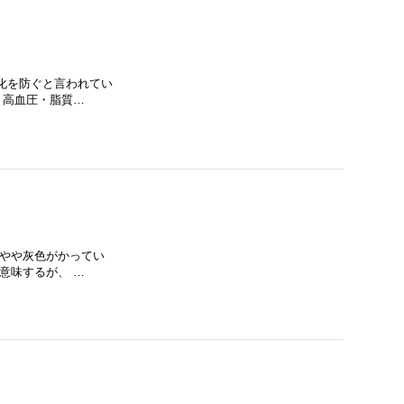
化を防ぐと言われてい
・高血圧・脂質…
くやや灰色がかってい
意味するが、 …