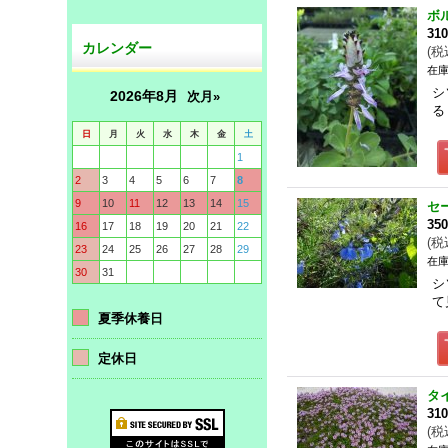
ボ
31
カレンダー
(
税
在庫
シ
2026年8月
次月»
る
日
月
火
水
木
金
土
1
2
3
4
5
6
7
8
9
10
11
12
13
14
15
セ
35
16
17
18
19
20
21
22
(
税
23
24
25
26
27
28
29
在庫
30
31
シ
て
夏季休養日
定休日
タ
31
(
税