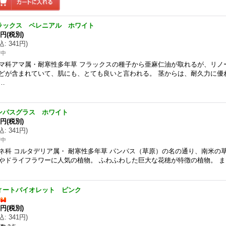
ラックス ペレニアル ホワイト
0円
(税別)
込
:
341円
)
苗中
マ科アマ属・耐寒性多年草 フラックスの種子から亜麻仁油が取れるが、リノ
どが含まれていて、肌にも、とても良いと言われる。 茎からは、耐久力に優
…
ンパスグラス ホワイト
0円
(税別)
込
:
341円
)
苗中
ネ科 コルタデリア属・ 耐寒性多年草 パンパス（草原）の名の通り、南米の
やドライフラワーに人気の植物。 ふわふわした巨大な花穂が特徴の植物。 
ィートバイオレット ピンク
0円
(税別)
込
:
341円
)