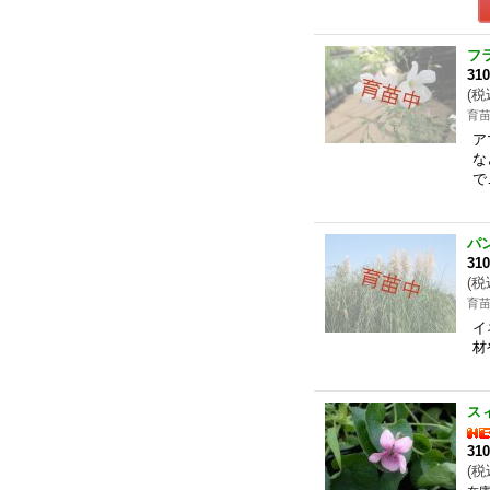
フ
31
(
税
育
ア
な
で
パ
31
(
税
育
イ
材
ス
31
(
税