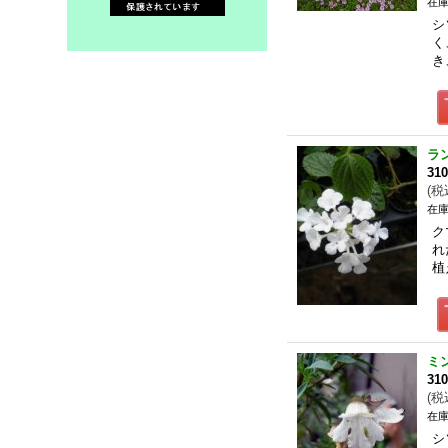
在庫
シ
く
き
ラ
31
(
税
在庫
ク
れ
植
ミ
31
(
税
在庫
シ