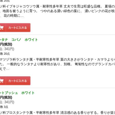
数 20点
ソ科イブキジャコウソウ属・耐寒性多年草 丈夫で生育は旺盛な品種。 夏場
、地面を被うように育つ。 つやのある濃い緑色の葉に、 濃いピンクの花が
、 花の時期に…
ンタナ コバノ ホワイト
0円
(税別)
込
:
341円
)
数 20点
マツヅラ科ランタナ属・半耐寒性多年草 葉の大きさがランタナ・カマラより
た。 一般的なランタナより耐寒性があり、別種。 匍匐性なのでグランドカバ
えで…
ントブッシュ ホワイト
0円
(税別)
込
:
341円
)
数 3点
ソ科プロスタンテラ属・半耐寒性多年草 清涼感のある香りがする。香りが楽