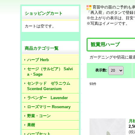
育苗中の苗のご予約も
「再入荷」のボタンで登録
ショッピングカート
※仕上がりの表示は、目安
※写真はイメージです。
カートは空です。
観賞用ハーブ
商品カテゴリ一覧
ガーデニングや切花に最
ハーブ Herb
セージ（サルビア） Salvi
表示数
:
a・Sage
センテッド ゼラニウム
93
件
Scented Geranium
ラベンダー Lavender
ローズマリー Rosemary
野菜・コーン
月
果樹
2,
(
税
ハーブセット