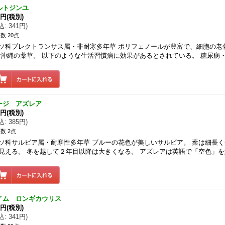
ルトジンユ
0円
(税別)
込
:
341円
)
数 20点
ソ科プレクトランサス属・非耐寒多年草 ポリフェノールが豊富で、細胞の老
 沖縄の薬草。 以下のような生活習慣病に効果があるとされている。 糖尿病
ージ アズレア
0円
(税別)
込
:
385円
)
数 2点
ソ科サルビア属・耐寒性多年草 ブルーの花色が美しいサルビア。 葉は細長
見える。 冬を越して２年目以降は大きくなる。 アズレアは英語で「空色」を
イム ロンギカウリス
0円
(税別)
込
:
341円
)