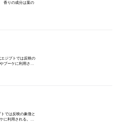
。 香りの成分は葉の
代エジプトでは反映の
花やブーケに利用さ…
プトでは反映の象徴と
ーケに利用される。…