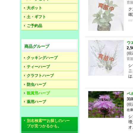
育
大ポット
ク
雄
土・ギフト
…
ご予約品
ウ
商品グループ
2,
(
税
クッキングハーブ
育
シ
ティーハーブ
ニ
クラフトハーブ
は
防虫ハーブ
観賞用ハーブ
ベ
31
薬用ハーブ
(
税
在庫
シ
別名検索***お探しのハー
増
ブが見つかるかも。
オ