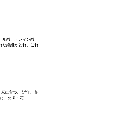
ール酸、オレイン酸
れた繊維がとれ、これ
草原に育つ。 近年、花
また、公園・花…