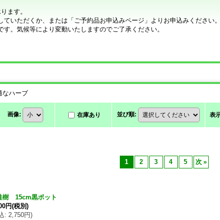
承ります。
していただくか、または「ご予約品お申込みページ」よりお申込みください
です。気候等により変動いたしますのでご了承ください。
適なハーブ
画像
:
並び順
:
在庫あり
表
1
2
3
4
5
次
»
桂樹 15cm黒ポット
500円
(税別)
込
:
2,750円
)