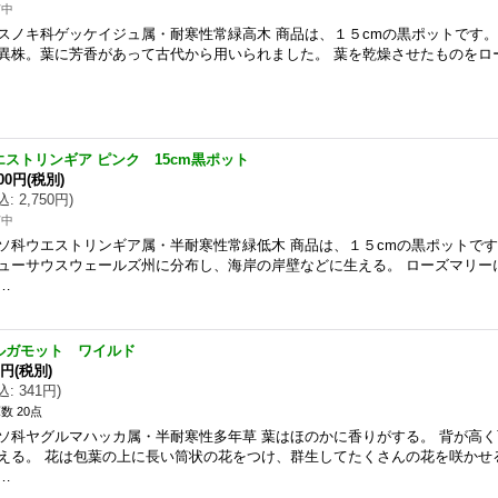
苗中
スノキ科ゲッケイジュ属・耐寒性常緑高木 商品は、１５cmの黒ポットです。
異株。葉に芳香があって古代から用いられました。 葉を乾燥させたものをロ
エストリンギア ピンク 15cm黒ポット
500円
(税別)
込
:
2,750円
)
苗中
ソ科ウエストリンギア属・半耐寒性常緑低木 商品は、１５cmの黒ポットで
ューサウスウェールズ州に分布し、海岸の岸壁などに生える。 ローズマリー
…
ルガモット ワイルド
0円
(税別)
込
:
341円
)
数 20点
ソ科ヤグルマハッカ属・半耐寒性多年草 葉はほのかに香りがする。 背が高
える。 花は包葉の上に長い筒状の花をつけ、群生してたくさんの花を咲かせ
…