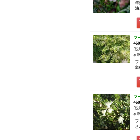
年
油
マ
46
(
税
在庫
フ
象
マ
46
(
税
在庫
フ
さ