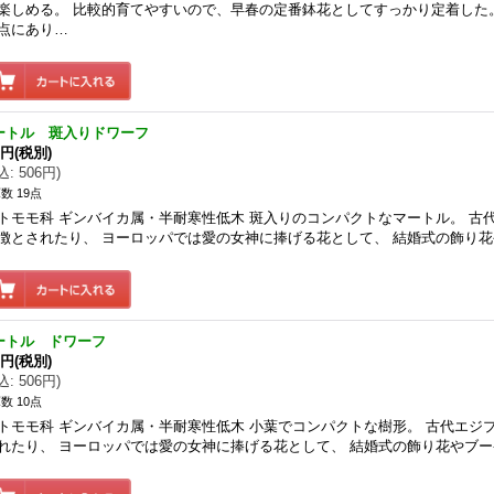
楽しめる。 比較的育てやすいので、早春の定番鉢花としてすっかり定着した
点にあり…
ートル 斑入りドワーフ
0円
(税別)
込
:
506円
)
数 19点
トモモ科 ギンバイカ属・半耐寒性低木 斑入りのコンパクトなマートル。 古
徴とされたり、 ヨーロッパでは愛の女神に捧げる花として、 結婚式の飾り
ートル ドワーフ
0円
(税別)
込
:
506円
)
数 10点
トモモ科 ギンバイカ属・半耐寒性低木 小葉でコンパクトな樹形。 古代エジ
れたり、 ヨーロッパでは愛の女神に捧げる花として、 結婚式の飾り花やブ