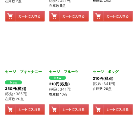
在庫数 20点
(
税込
:
341
円
)
在庫数 2点
在庫数 5点
セージ ブキャナニー
セージ フルーツ
セージ ボッグ
310
円
(税別)
(
税込
:
341
円
)
310
円
(税別)
350
円
(税別)
在庫数 20点
(
税込
:
341
円
)
(
税込
:
385
円
)
在庫数 10点
在庫数 20点