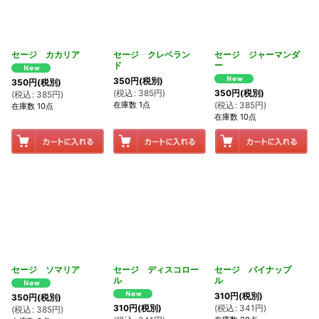
セージ カカリア
セージ クレベラン
セージ ジャーマンダ
ド
ー
350
円
(税別)
350
円
(税別)
(
税込
:
385
円
)
350
円
(税別)
(
税込
:
385
円
)
在庫数 1点
(
税込
:
385
円
)
在庫数 10点
在庫数 10点
セージ ソマリア
セージ ディスコロー
セージ パイナップ
ル
ル
310
円
(税別)
350
円
(税別)
(
税込
:
341
円
)
310
円
(税別)
(
税込
:
385
円
)