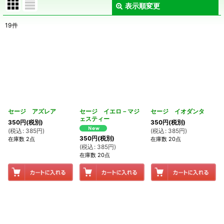
表示順変更
閉じる
19
件
表示数
:
在庫あり
並び順
:
絞り込む
セージ アズレア
セージ イエロ－マジ
セージ イオダンタ
ェスティー
350
円
(税別)
350
円
(税別)
(
税込
:
385
円
)
(
税込
:
385
円
)
350
円
(税別)
在庫数 2点
在庫数 20点
(
税込
:
385
円
)
在庫数 20点