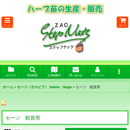
メニュー
カート
カテゴリ
商品検索
お買物案内
問い合わせ
マイページ
ホーム
>
セージ（サルビア） Salvia・Sage
>
セージ 観賞用
セージ 観賞用