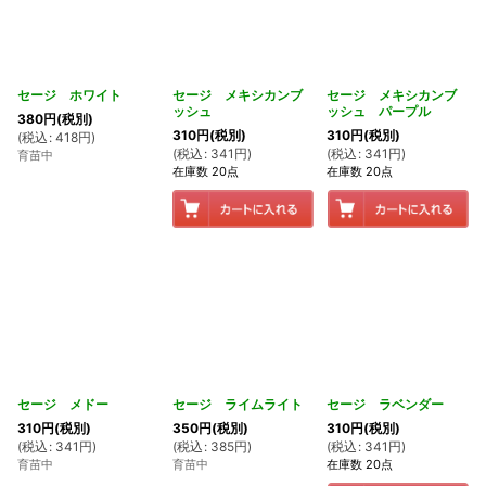
セージ ホワイト
セージ メキシカンブ
セージ メキシカンブ
ッシュ
ッシュ パープル
380
円
(税別)
310
円
(税別)
310
円
(税別)
(
税込
:
418
円
)
(
税込
:
341
円
)
(
税込
:
341
円
)
育苗中
在庫数 20点
在庫数 20点
セージ メドー
セージ ライムライト
セージ ラベンダー
310
円
(税別)
350
円
(税別)
310
円
(税別)
(
税込
:
341
円
)
(
税込
:
385
円
)
(
税込
:
341
円
)
育苗中
育苗中
在庫数 20点