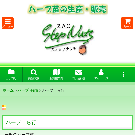
メニュー
カート
カテゴリ
商品検索
お買物案内
問い合わせ
マイページ
ホーム
>
ハーブ Herb
>
ハーブ ら行
ハーブ ら行
一般のハーブ苗