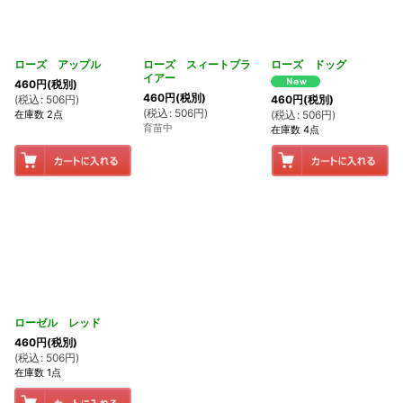
ローズ アップル
ローズ スィートブラ
ローズ ドッグ
イアー
460
円
(税別)
460
円
(税別)
(
税込
:
506
円
)
460
円
(税別)
(
税込
:
506
円
)
在庫数 2点
(
税込
:
506
円
)
育苗中
在庫数 4点
ローゼル レッド
460
円
(税別)
(
税込
:
506
円
)
在庫数 1点