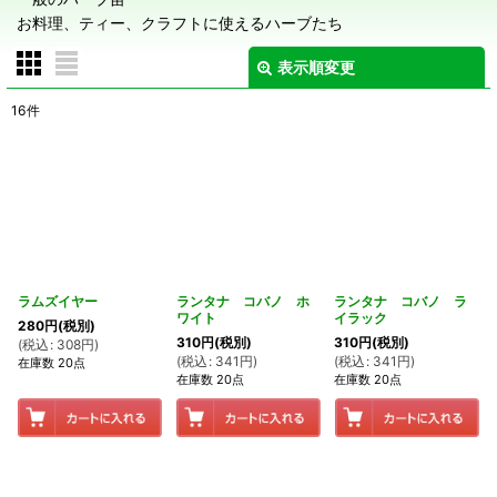
お料理、ティー、クラフトに使えるハーブたち
表示順変更
閉じる
16
件
表示数
:
在庫あり
並び順
:
絞り込む
ラムズイヤー
ランタナ コバノ ホ
ランタナ コバノ ラ
ワイト
イラック
280
円
(税別)
310
円
(税別)
310
円
(税別)
(
税込
:
308
円
)
(
税込
:
341
円
)
(
税込
:
341
円
)
在庫数 20点
在庫数 20点
在庫数 20点