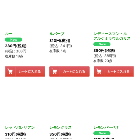
ルー
ルバーブ
レディースマントル
アルケミラウルガリス
310
円
(税別)
(
税込
:
341
円
)
280
円
(税別)
350
円
(税別)
在庫数 5点
(
税込
:
308
円
)
(
税込
:
385
円
)
在庫数 18点
在庫数 20点
レッドバレリアン
レモングラス
レモンバーベナ
310
円
(税別)
350
円
(税別)