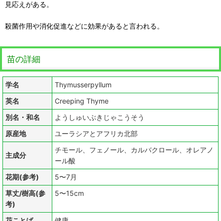
見応えがある。
殺菌作用や消化促進などに効果があると言われる。
苗の詳細
学名
Thymusserpyllum
英名
Creeping Thyme
別名・和名
ようしゅいぶきじゃこうそう
原産地
ユーラシアとアフリカ北部
チモール、フェノール、カルバクロール、オレアノ
主成分
ール酸
花期(参考)
5〜7月
草丈/樹高(参
5〜15cm
考)
花ことば
健康