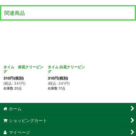
関連商品
タイム 赤花クリーピン
タイム 白花クリーピン
グ
グ
310
円
(税別)
310
円
(税別)
(
税込
:
341
円
)
(
税込
:
341
円
)
在庫数 20点
在庫数 17点
ホーム
ショッピングカート
マイページ