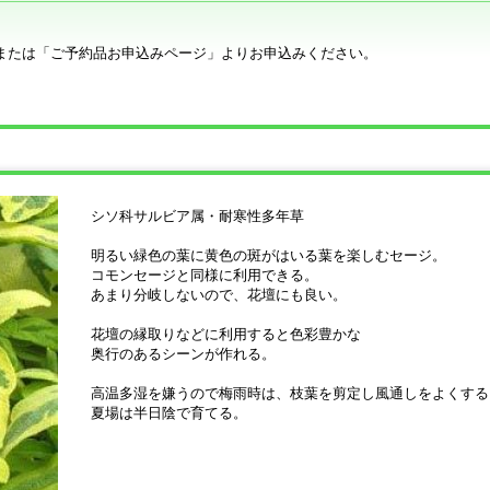
または「ご予約品お申込みページ」よりお申込みください。
シソ科サルビア属・耐寒性多年草
明るい緑色の葉に黄色の斑がはいる葉を楽しむセージ。
コモンセージと同様に利用できる。
あまり分岐しないので、花壇にも良い。
花壇の縁取りなどに利用すると色彩豊かな
奥行のあるシーンが作れる。
高温多湿を嫌うので梅雨時は、枝葉を剪定し風通しをよくする
夏場は半日陰で育てる。