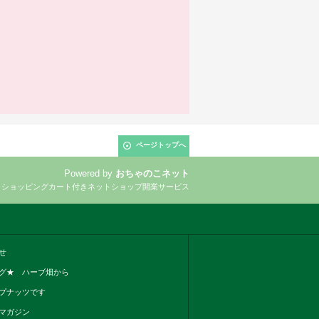
ページトップへ
Powered by
おちゃのこネット
とショッピングカート付きネットショップ開業サービス
せ
グ★ ハーブ畑から
プナッツです
マガジン