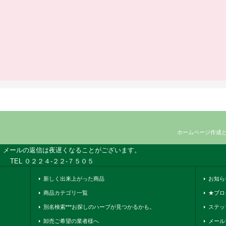
ホームページ作成
、メールの返信は夜遅くなることがございます。
TEL ０２２４-２２-７５０５
新しく出来上がった商品
お知ら
商品カテゴリ一覧
★ブロ
別名検索***お探しのハーブが見つかるかも。
ステッ
卸売ご希望の業者様へ
メール