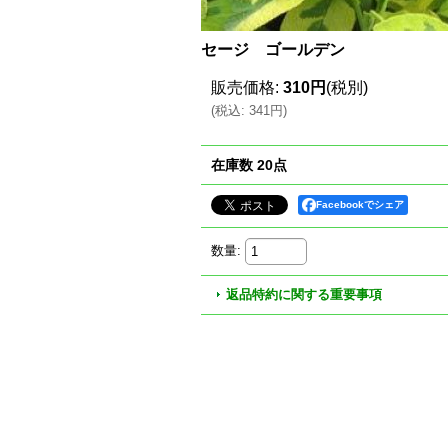
セージ ゴールデン
販売価格
:
310円
(税別)
(
税込
:
341円
)
在庫数 20点
Facebookでシェア
数量
:
返品特約に関する重要事項