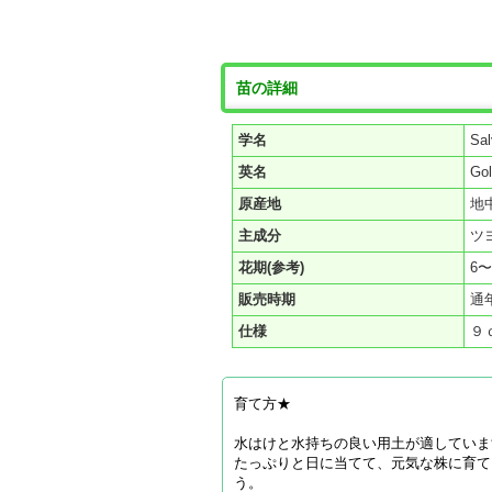
苗の詳細
学名
Sal
英名
Gol
原産地
地
主成分
ツ
花期(参考)
6
販売時期
通
仕様
９
育て方★
水はけと水持ちの良い用土が適していま
たっぷりと日に当てて、元気な株に育て
う。