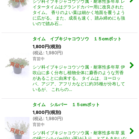
シソ科イブキジャコウソウ属・耐寒性多年草 レ
イタータイムはグランドカバー用に改良された
タイム。 香りのよい葉は細かく地面を覆うよう
に広がる。 また、成長も速く、踏み締めにも強
いので踏み石…
タイム イブキジャコウソウ １５cmポット
1,800
円
(税別)
(
税込
:
1,980
円
)
育苗中
シソ科イブキジャコウソウ属・耐寒性多年草 伊
吹山に多く分布し植物全体に麝香のような芳香
があることに由来する。 タイムは、ヨーロッ
パ、アジア、アフリカなどに約35種が分布して
いるが、 これらの…
タイム シルバー １５cmポット
1,800
円
(税別)
(
税込
:
1,980
円
)
育苗中
シソ科イブキジャコウソウ属・耐寒性多年草 葉
の縁にシルバー(白い斑)が入り、とてもきれいな