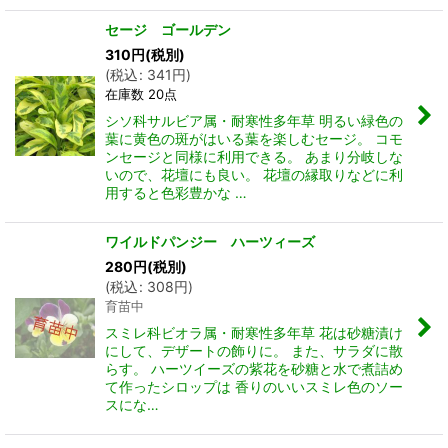
セージ ゴールデン
310
円
(税別)
(
税込
:
341
円
)
在庫数 20点
シソ科サルビア属・耐寒性多年草 明るい緑色の
葉に黄色の斑がはいる葉を楽しむセージ。 コモ
ンセージと同様に利用できる。 あまり分岐しな
いので、花壇にも良い。 花壇の縁取りなどに利
用すると色彩豊かな …
ワイルドパンジー ハーツィーズ
280
円
(税別)
(
税込
:
308
円
)
育苗中
スミレ科ビオラ属・耐寒性多年草 花は砂糖漬け
にして、デザートの飾りに。 また、サラダに散
らす。 ハーツイーズの紫花を砂糖と水で煮詰め
て作ったシロップは 香りのいいスミレ色のソー
スにな…