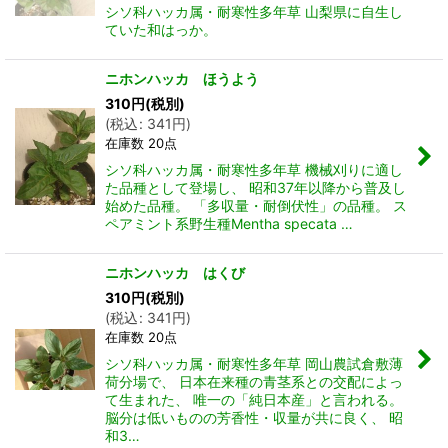
シソ科ハッカ属・耐寒性多年草 山梨県に自生し
ていた和はっか。
ニホンハッカ ほうよう
310
円
(税別)
(
税込
:
341
円
)
在庫数 20点
シソ科ハッカ属・耐寒性多年草 機械刈りに適し
た品種として登場し、 昭和37年以降から普及し
始めた品種。 「多収量・耐倒伏性」の品種。 ス
ペアミント系野生種Mentha specata …
ニホンハッカ はくび
310
円
(税別)
(
税込
:
341
円
)
在庫数 20点
シソ科ハッカ属・耐寒性多年草 岡山農試倉敷薄
荷分場で、 日本在来種の青茎系との交配によっ
て生まれた、 唯一の「純日本産」と言われる。
脳分は低いものの芳香性・収量が共に良く、 昭
和3…