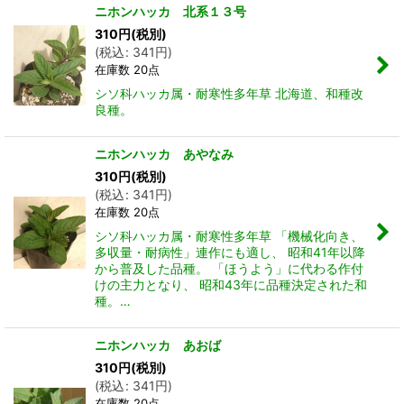
ニホンハッカ 北系１３号
310
円
(税別)
(
税込
:
341
円
)
在庫数 20点
シソ科ハッカ属・耐寒性多年草 北海道、和種改
良種。
ニホンハッカ あやなみ
310
円
(税別)
(
税込
:
341
円
)
在庫数 20点
シソ科ハッカ属・耐寒性多年草 「機械化向き、
多収量・耐病性」連作にも適し、 昭和41年以降
から普及した品種。 「ほうよう」に代わる作付
けの主力となり、 昭和43年に品種決定された和
種。…
ニホンハッカ あおば
310
円
(税別)
(
税込
:
341
円
)
在庫数 20点