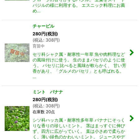
バジルの様に利用する。 エスニック料理にお薦
め…
チャービル
280
円
(税別)
(
税込
:
308
円
)
育苗中
セリ科シャク属・耐寒性一年草 魚や肉料理など
の風味付けに使う。 生のままパセリのように使
う。 パセリに比べると風味が軟らかく、 甘い芳
香があり、「グルメのパセリ」とも呼ばれる。
…
ミント バナナ
280
円
(税別)
(
税込
:
308
円
)
在庫数 20点
シソ科ハッカ属・耐寒性多年草 バナナにそっく
りな香りの珍しいミント。 茎はまっすぐに伸び
ず、四方に広がっていく。 葉は小さめで柔らか
く、薄い緑色のかわいいミント。 ジュースやデ