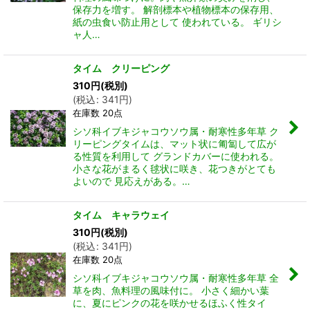
保存力を増す。 解剖標本や植物標本の保存用、
紙の虫食い防止用として 使われている。 ギリシ
ャ人…
タイム クリーピング
310
円
(税別)
(
税込
:
341
円
)
在庫数 20点
シソ科イブキジャコウソウ属・耐寒性多年草 ク
リーピングタイムは、マット状に匍匐して広が
る性質を利用して グランドカバーに使われる。
小さな花がまるく毬状に咲き、花つきがとても
よいので 見応えがある。…
タイム キャラウェイ
310
円
(税別)
(
税込
:
341
円
)
在庫数 20点
シソ科イブキジャコウソウ属・耐寒性多年草 全
草を肉、魚料理の風味付に。 小さく細かい葉
に、夏にピンクの花を咲かせるほふく性タイ