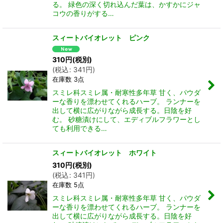
る。 緑色の深く切れ込んだ葉は、かすかにジャ
コウの香りがする…
スィートバイオレット ピンク
310
円
(税別)
(
税込
:
341
円
)
在庫数 3点
スミレ科スミレ属・耐寒性多年草 甘く、パウダ
ーな香りを漂わせてくれるハーブ。 ランナーを
出して横に広がりながら成長する。日陰を好
む。 砂糖漬けにして、エディブルフラワーとし
ても利用できる…
スィートバイオレット ホワイト
310
円
(税別)
(
税込
:
341
円
)
在庫数 5点
スミレ科スミレ属・耐寒性多年草 甘く、パウダ
ーな香りを漂わせてくれるハーブ。 ランナーを
出して横に広がりながら成長する。日陰を好