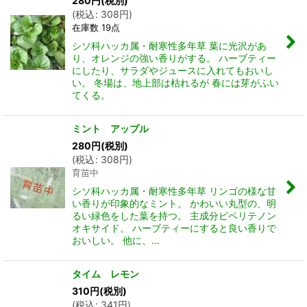
280
円
(税別)
(
税込
:
308
円
)
在庫数 19点
シソ科ハッカ属・耐寒性多年草 葉に光沢があ
り、オレンジの強い香りがする。 ハーブティー
にしたり、サラダやジュースに入れてもおいし
い。 冬場は、地上部は枯れるが 春には芽がふい
てくる。
ミント アップル
280
円
(税別)
(
税込
:
308
円
)
育苗中
シソ科ハッカ属・耐寒性多年草 リンゴの様な甘
い香りが印象的なミント。 かわいい丸型の、明
るい緑色をした葉を持つ。 主成分ピペリテノン
オキサイド。 ハーブティーにすると良い香りで
おいしい。 他に、…
タイム レモン
310
円
(税別)
(
税込
:
341
円
)