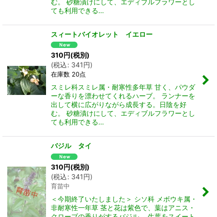
む。 砂糖漬けにして、エディブルフラワーとし
ても利用できる…
スィートバイオレット イエロー
310
円
(税別)
(
税込
:
341
円
)
在庫数 20点
スミレ科スミレ属・耐寒性多年草 甘く、パウダ
ーな香りを漂わせてくれるハーブ。 ランナーを
出して横に広がりながら成長する。日陰を好
む。 砂糖漬けにして、エディブルフラワーとし
ても利用できる…
バジル タイ
310
円
(税別)
(
税込
:
341
円
)
育苗中
＜今期終了いたしました＞ シソ科 メボウキ属・
非耐寒性一年草 茎と花は紫色で、葉はアニス・
クローブの香りがするバジル。 生葉をスイート