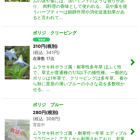
ムの茎や葉には、淡いミントのような香りがあ
り、 肉料理の香味として使われる。 花や葉を使
うハーブティーは鎮静作用や消化促進効果があ
ると言われて…
ボリジ クリーピング
310
円
(税別)
(
税込
:
341
円
)
在庫数 17点
ムラサキ科ボラゴ属・耐寒性多年草 ほふく性
で、草丈が普通種の1/3以下の矮性種。 一般的な
ボリジは1年草で、クリーピングは多年草。 春か
ら秋に星形の薄いブルーの小さな花を多数咲か
せる。…
ボリジ ブルー
280
円
(税別)
(
税込
:
308
円
)
育苗中
ムラサキ科ボラゴ属 ・耐寒性一年草 エディブル
フラワーとして古くから利用されており、若葉