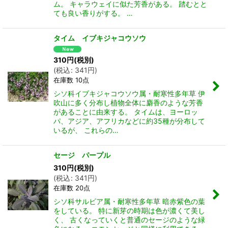
ム。 キャラウェイに似た芳香がある。 踏むとと
ても良い香りがする。 …
タイム イブキジャコウソウ
310
円
(税別)
(
税込
:
341
円
)
在庫数 10点
シソ科イブキジャコウソウ属・耐寒性多年草 伊
吹山に多く分布し植物全体に麝香のような芳香
があることに由来する。 タイムは、ヨーロッ
パ、アジア、アフリカなどに約35種が分布して
いるが、 これらの…
セージ パープル
310
円
(税別)
(
税込
:
341
円
)
在庫数 20点
シソ科サルビア属・耐寒性多年草 暗赤紫色の葉
をしている。 特に新芽の時期は色が濃くて美し
く、 古くなっていくと普通のセージのような緑