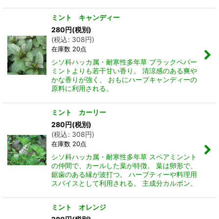
ミント キャンディー
280
円
(税別)
(
税込
:
308
円
)
在庫数 20点
シソ科ハッカ属・耐寒性多年草 ブラックペパー
ミントよりも若干甘い香り。 清涼感のある爽や
かな香りが強く、 おもにハーブキャンディーの
原料に利用される。
ミント カーリー
280
円
(税別)
(
税込
:
308
円
)
在庫数 20点
シソ科ハッカ属・耐寒性多年草 スペアミンント
の仲間で、カールした葉が特徴。 葉は卵形で、
鋸歯のある縁が波打つ。 ハーブティーや料理用
スパイスとして利用される。 主成分カルボン。
ミント オレンジ