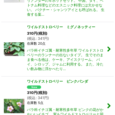
リアンダーの６ポットセット。 中国、タイ、ベ
トナム料理などのエスニック料理には欠かせな
い。 パクチー・シャンツアイとも呼ばれる。 生
食する葉…
ワイルドストロベリー ミグノネッティー
310
円
(税別)
(
税込
:
341
円
)
在庫数 20点
バラ科イチゴ属・耐寒性多年草 ワイルドストロ
ベリーのランナーの出ないタイプ。 生でそのま
ま食べる他は、ケーキ、アイスクリーム、 パ
イ、シロップ、ジャムに利用する。 また、冷た
い飲み物に浮かべたり…
ワイルドストロベリー ピンクパンダ
310
円
(税別)
(
税込
:
341
円
)
在庫数 5点
バラ科イチゴ属・耐寒性多年草 ピンクの花がか
わいいイチゴ。 実もワイルドストロベリーと同