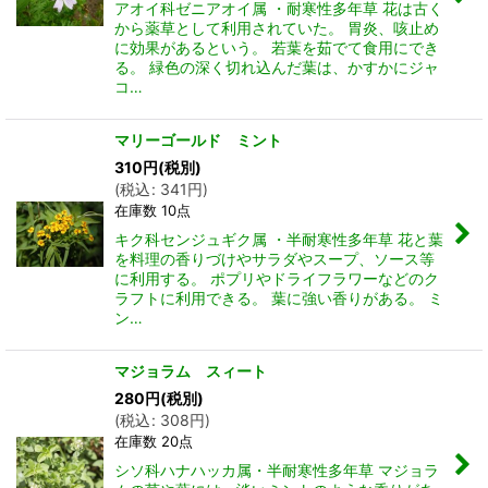
アオイ科ゼニアオイ属 ・耐寒性多年草 花は古く
から薬草として利用されていた。 胃炎、咳止め
に効果があるという。 若葉を茹でて食用にでき
る。 緑色の深く切れ込んだ葉は、かすかにジャ
コ…
マリーゴールド ミント
310
円
(税別)
(
税込
:
341
円
)
在庫数 10点
キク科センジュギク属 ・半耐寒性多年草 花と葉
を料理の香りづけやサラダやスープ、ソース等
に利用する。 ポプリやドライフラワーなどのク
ラフトに利用できる。 葉に強い香りがある。 ミ
ン…
マジョラム スィート
280
円
(税別)
(
税込
:
308
円
)
在庫数 20点
シソ科ハナハッカ属・半耐寒性多年草 マジョラ