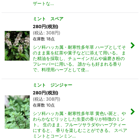
ザートな…
ミント スペア
280
円
(税別)
(
税込
:
308
円
)
在庫数 18点
シソ科ハッカ属・耐寒性多年草 ハーブとしてそ
のまま葉を紅茶や菓子などに添えて用いる。 ま
た精油を採取し、チューインガムや歯磨き粉の
フレーバーに用いる。 誰からも好まれる香り
で、料理用ハーブとして使…
ミント ジンジャー
280
円
(税別)
(
税込
:
308
円
)
在庫数 10点
シソ科ハッカ属・耐寒性多年草 黄色い斑と、や
わらかなピリッとした生姜の香りが特徴のミン
ト。 生のまま、フルーツサラダやハーブティー
にすると、 香りを楽しむことができる。 スペア
ミントとコーンミン…