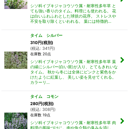
シソ科イブキジャコウソウ属・耐寒性多年草 と
ても強い香りのタイム。料理にも使われる。 花
は白いふわふわとした球状の花序。 ストレスや
不安を取り除くといわれる。 葉には特徴的…
タイム シルバー
310
円
(税別)
(
税込
:
341
円
)
在庫数 20点
シソ科イブキジャコウソウ属・耐寒性多年草 葉
の縁にシルバー(白い斑)が入り、とてもきれいな
タイム。 秋から冬には全体にピンクと紫色をか
けたように紅葉し、 美しい姿を見せてくれる。
カラーリ…
タイム コモン
280
円
(税別)
(
税込
:
308
円
)
在庫数 19点
シソ科イブキジャコウソウ属・耐寒性多年草 肉
料理の風味づけに。肉や魚介類の臭みを消し、