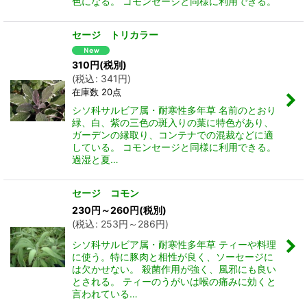
色になる。 コモンセージと同様に利用できる。
セージ トリカラー
310
円
(税別)
(
税込
:
341
円
)
在庫数 20点
シソ科サルビア属・耐寒性多年草 名前のとおり
緑、白、紫の三色の斑入りの葉に特色があり、
ガーデンの縁取り、コンテナでの混裁などに適
している。 コモンセージと同様に利用できる。
過湿と夏…
セージ コモン
230
円
～260
円
(税別)
(
税込
:
253
円
～286
円
)
シソ科サルビア属・耐寒性多年草 ティーや料理
に使う。特に豚肉と相性が良く、ソーセージに
は欠かせない。 殺菌作用が強く、風邪にも良い
とされる。 ティーのうがいは喉の痛みに効くと
言われている…