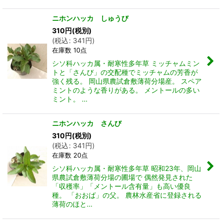
ニホンハッカ しゅうび
310
円
(税別)
(
税込
:
341
円
)
在庫数 10点
シソ科ハッカ属・耐寒性多年草 ミッチャムミン
トと「さんび」の交配種でミッチャムの芳香が
強く残る。 岡山県農試倉敷薄荷分場産。 スペア
ミントのような香りがある。 メントールの多い
ミント。 …
ニホンハッカ さんび
310
円
(税別)
(
税込
:
341
円
)
在庫数 20点
シソ科ハッカ属・耐寒性多年草 昭和23年、岡山
県農試倉敷薄荷分場の圃場で 偶然発見された
「収穫率」「メントール含有量」も高い優良
種。 「おおば」の父。 農林水産省に登録される
薄荷のほと…