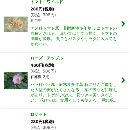
トマト ワイルド
280
円
(税別)
(
税込
:
308
円
)
育苗中
ナス科トマト属・非耐寒性多年草 ミニトマトの
原種とされる。 赤い実はとても甘く、トマトの
風味が濃厚。 丸ごとパスタやサラダに入れても
かわいい。
ローズ アップル
460
円
(税別)
(
税込
:
506
円
)
在庫数 2点
バラ科バラ属・耐寒性多年草 秋にりんご型をし
た大型の実がたくさんなる。 葉の裏などに腺毛
があり、トゲが少ない。 花つき＝実つきがよ
い。 花びらは、食用としても使える。 秋に収…
ロケット
280
円
(税別)
(
税込
:
308
円
)