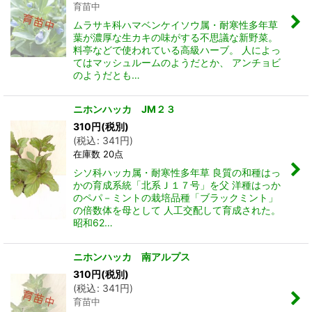
育苗中
ムラサキ科ハマベンケイソウ属・耐寒性多年草
葉が濃厚な生カキの味がする不思議な新野菜。
料亭などで使われている高級ハーブ。 人によっ
てはマッシュルームのようだとか、 アンチョビ
のようだとも…
ニホンハッカ JM２３
310
円
(税別)
(
税込
:
341
円
)
在庫数 20点
シソ科ハッカ属・耐寒性多年草 良質の和種はっ
かの育成系統「北系Ｊ１７号」を父 洋種はっか
のペパ－ミントの栽培品種「ブラックミント」
の倍数体を母として 人工交配して育成された。
昭和62…
ニホンハッカ 南アルプス
310
円
(税別)
(
税込
:
341
円
)
育苗中