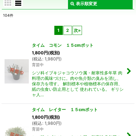
表示順変更
閉じる
104
件
表示数
:
1
2
次
»
在庫あり
タイム コモン １５cmポット
並び順
:
1,800
円
(税別)
(
税込
:
1,980
円
)
育苗中
絞り込む
シソ科イブキジャコウソウ属・耐寒性多年草 肉
料理の風味づけに。肉や魚介類の臭みを消し、
保存力を増す。 解剖標本や植物標本の保存用、
紙の虫食い防止用として 使われている。 ギリシ
ャ人…
タイム レイター １５cmポット
1,800
円
(税別)
(
税込
:
1,980
円
)
育苗中