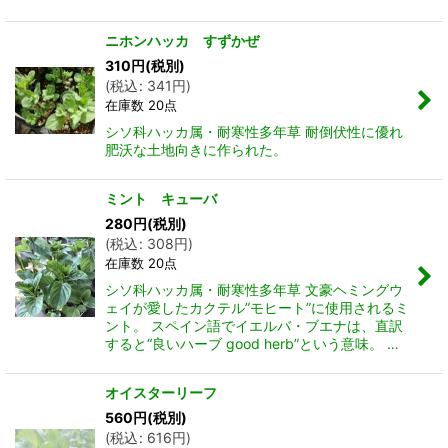
ニホンハッカ すずかぜ
310
円
(税別)
(
税込
:
341
円
)
在庫数 20点
シソ科ハッカ属・耐寒性多年草 耐倒伏性に優れ
肥沃な土地向きに作られた。
ミント キューバ
280
円
(税別)
(
税込
:
308
円
)
在庫数 20点
シソ科ハッカ属・耐寒性多年草 文豪ヘミングウ
ェイが愛したカクテル”モヒート”に使用されるミ
ント。 スペイン語でイエルバ・ブエナは、直訳
すると“良いハーブ good herb”という意味。 …
オイスターリーフ
560
円
(税別)
(
税込
:
616
円
)