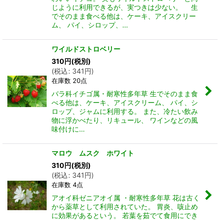
じように利用できるが、実つきは少ない。 生
でそのまま食べる他は、ケーキ、アイスクリー
ム、 パイ、シロップ、…
ワイルドストロベリー
310
円
(税別)
(
税込
:
341
円
)
在庫数 20点
バラ科イチゴ属・耐寒性多年草 生でそのまま食
べる他は、ケーキ、アイスクリーム、 パイ、シ
ロップ、ジャムに利用する。 また、冷たい飲み
物に浮かべたり、リキュール、 ワインなどの風
味付けに…
マロウ ムスク ホワイト
310
円
(税別)
(
税込
:
341
円
)
在庫数 4点
アオイ科ゼニアオイ属 ・耐寒性多年草 花は古く
から薬草として利用されていた。 胃炎、咳止め
に効果があるという。 若葉を茹でて食用にでき