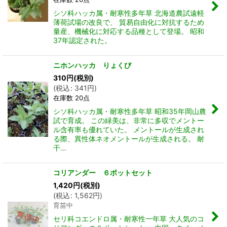
シソ科ハッカ属・耐寒性多年草 北海道農試遠軽
薄荷試場の改良で、 貿易自由化に対抗するため
量産、機械化に対応する品種として登場。 昭和
37年認定された。
ニホンハッカ りょくび
310
円
(税別)
(
税込
:
341
円
)
在庫数 20点
シソ科ハッカ属・耐寒性多年草 昭和35年岡山農
試で育成。 この緑美は、非常に多収でメントー
ル含有率も優れていた。 メントールが生成され
る際、異性体ネオメントールが生成される。 耐
干…
コリアンダー ６ポットセット
1,420
円
(税別)
(
税込
:
1,562
円
)
育苗中
セリ科コエンドロ属・耐寒性一年草 大人気のコ