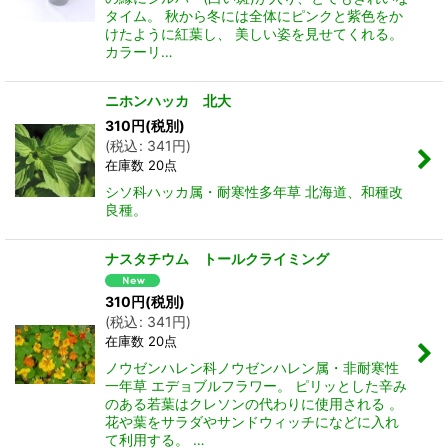
タイム。 秋から冬には全体にピンクと紫色をか
けたように紅葉し、 美しい姿を見せてくれる。
カラーリ…
ニホンハッカ 北大
310
円
(税別)
(
税込
:
341
円
)
在庫数 20点
シソ科ハッカ属・耐寒性多年草 北海道、和種改
良種。
ナスタチウム トールクライミング
310
円
(税別)
(
税込
:
341
円
)
在庫数 20点
ノウゼンハレン科ノウゼンハレン属・非耐寒性
一年草 エデョブルフラワー。 ピリッとした辛み
のある若葉はクレソンの代わりに使用される 。
花や葉をサラダやサンドウィッチになどに入れ
て利用する。 …