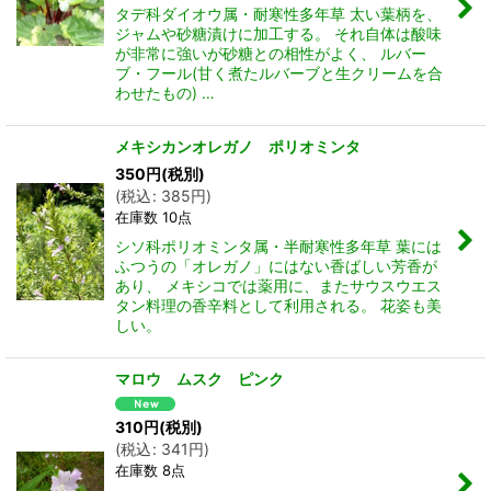
タデ科ダイオウ属・耐寒性多年草 太い葉柄を、
ジャムや砂糖漬けに加工する。 それ自体は酸味
が非常に強いが砂糖との相性がよく、 ルバー
ブ・フール(甘く煮たルバーブと生クリームを合
わせたもの) …
メキシカンオレガノ ポリオミンタ
350
円
(税別)
(
税込
:
385
円
)
在庫数 10点
シソ科ポリオミンタ属・半耐寒性多年草 葉には
ふつうの「オレガノ」にはない香ばしい芳香が
あり、 メキシコでは薬用に、またサウスウエス
タン料理の香辛料として利用される。 花姿も美
しい。
マロウ ムスク ピンク
310
円
(税別)
(
税込
:
341
円
)
在庫数 8点