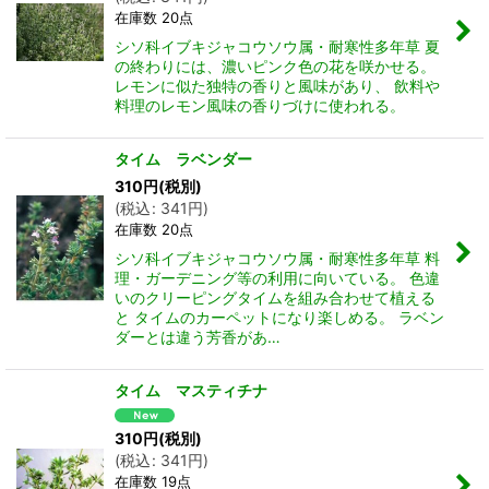
在庫数 20点
シソ科イブキジャコウソウ属・耐寒性多年草 夏
の終わりには、濃いピンク色の花を咲かせる。
レモンに似た独特の香りと風味があり、 飲料や
料理のレモン風味の香りづけに使われる。
タイム ラベンダー
310
円
(税別)
(
税込
:
341
円
)
在庫数 20点
シソ科イブキジャコウソウ属・耐寒性多年草 料
理・ガーデニング等の利用に向いている。 色違
いのクリーピングタイムを組み合わせて植える
と タイムのカーペットになり楽しめる。 ラベン
ダーとは違う芳香があ…
タイム マスティチナ
310
円
(税別)
(
税込
:
341
円
)
在庫数 19点