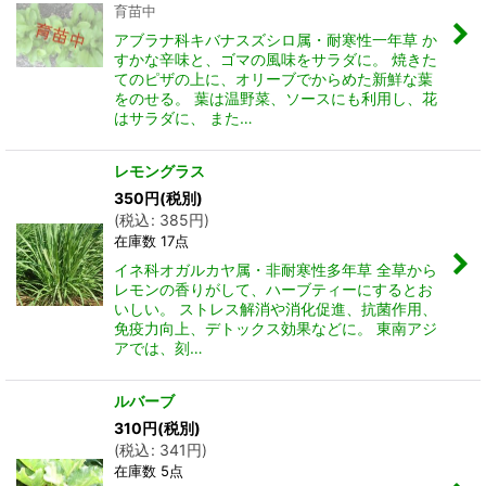
育苗中
アブラナ科キバナスズシロ属・耐寒性一年草 か
すかな辛味と、ゴマの風味をサラダに。 焼きた
てのピザの上に、オリーブでからめた新鮮な葉
をのせる。 葉は温野菜、ソースにも利用し、花
はサラダに、 また…
レモングラス
350
円
(税別)
(
税込
:
385
円
)
在庫数 17点
イネ科オガルカヤ属・非耐寒性多年草 全草から
レモンの香りがして、ハーブティーにするとお
いしい。 ストレス解消や消化促進、抗菌作用、
免疫力向上、デトックス効果などに。 東南アジ
アでは、刻…
ルバーブ
310
円
(税別)
(
税込
:
341
円
)
在庫数 5点