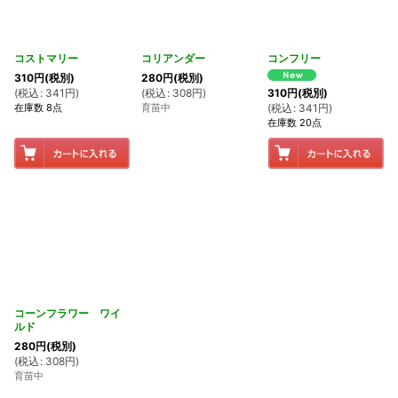
コストマリー
コリアンダー
コンフリー
310
円
(税別)
280
円
(税別)
(
税込
:
341
円
)
(
税込
:
308
円
)
310
円
(税別)
在庫数 8点
育苗中
(
税込
:
341
円
)
在庫数 20点
コーンフラワー ワイ
ルド
280
円
(税別)
(
税込
:
308
円
)
育苗中