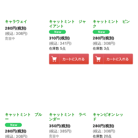
キャラウェイ
キャットミント ジャ
キャットミント ピン
イアント
ク
280
円
(税別)
(
税込
:
308
円
)
310
円
(税別)
280
円
(税別)
育苗中
(
税込
:
341
円
)
(
税込
:
308
円
)
在庫数 5点
在庫数 3点
キャットミント ブル
キャットミント ラベ
キャンピオン レッ
ー
ンダー
ド
350
円
(税別)
280
円
(税別)
(
税込
:
385
円
)
(
税込
:
308
円
)
280
円
(税別)
育苗中
在庫数 20点
(
税込
:
308
円
)