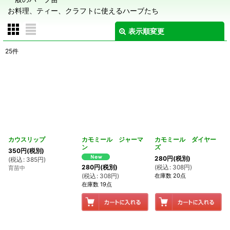
お料理、ティー、クラフトに使えるハーブたち
表示順変更
閉じる
25
件
表示数
:
在庫あり
並び順
:
絞り込む
カウスリップ
カモミール ジャーマ
カモミール ダイヤー
ン
ズ
350
円
(税別)
280
円
(税別)
(
税込
:
385
円
)
(
税込
:
308
円
)
280
円
(税別)
育苗中
在庫数 20点
(
税込
:
308
円
)
在庫数 19点