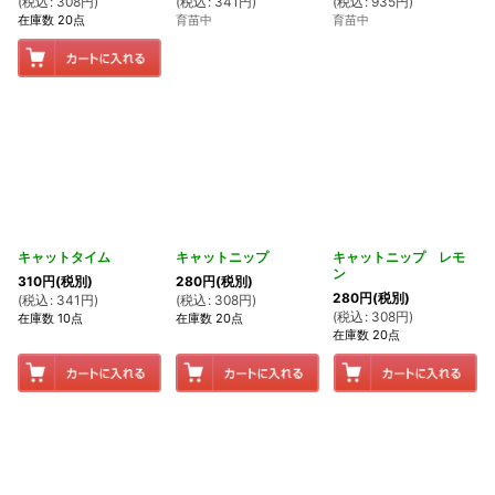
(
税込
:
308
円
)
(
税込
:
341
円
)
(
税込
:
935
円
)
在庫数 20点
育苗中
育苗中
キャットタイム
キャットニップ
キャットニップ レモ
ン
310
円
(税別)
280
円
(税別)
280
円
(税別)
(
税込
:
341
円
)
(
税込
:
308
円
)
(
税込
:
308
円
)
在庫数 10点
在庫数 20点
在庫数 20点