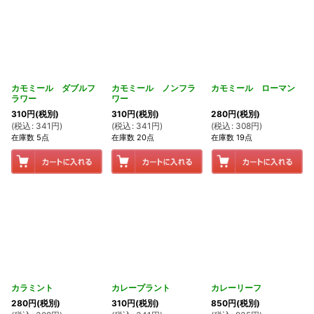
カモミール ダブルフ
カモミール ノンフラ
カモミール ローマン
ラワー
ワー
310
円
(税別)
310
円
(税別)
280
円
(税別)
(
税込
:
341
円
)
(
税込
:
341
円
)
(
税込
:
308
円
)
在庫数 5点
在庫数 20点
在庫数 19点
カラミント
カレープラント
カレーリーフ
280
円
(税別)
310
円
(税別)
850
円
(税別)