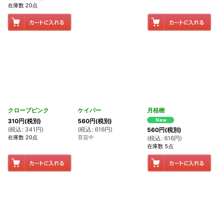
在庫数 20点
クローブピンク
ケイパー
月桂樹
310
円
(税別)
560
円
(税別)
(
税込
:
341
円
)
(
税込
:
616
円
)
560
円
(税別)
在庫数 20点
育苗中
(
税込
:
616
円
)
在庫数 5点