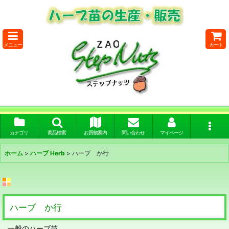
メニュー
カート
カテゴリ
商品検索
お買物案内
問い合わせ
マイページ
ホーム
>
ハーブ Herb
>
ハーブ か行
ハーブ か行
一般のハーブ苗