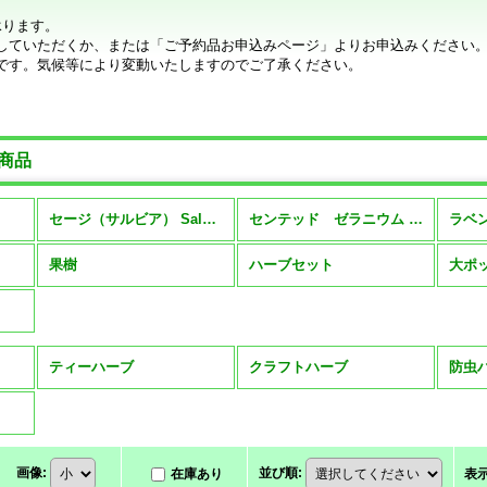
承ります。
していただくか、または「ご予約品お申込みページ」よりお申込みください
です。気候等により変動いたしますのでご了承ください。
商品
セージ（サルビア） Salvia・Sage
センテッド ゼラニウム Scented Geranium
ラベン
果樹
ハーブセット
大ポ
ティーハーブ
クラフトハーブ
防虫
画像
:
並び順
:
在庫あり
表