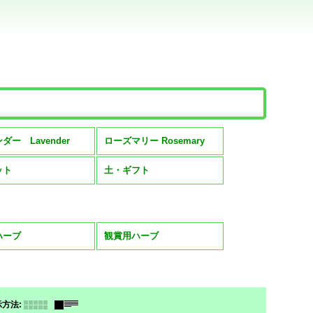
。
ダー Lavender
ローズマリー Rosemary
ット
土・ギフト
ハーブ
観賞用ハーブ
示方法
: