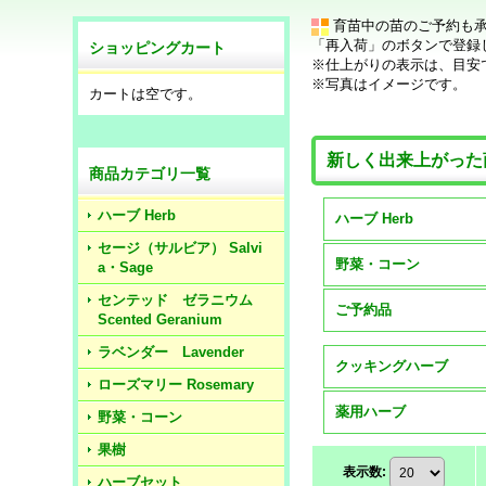
育苗中の苗のご予約も
「再入荷」のボタンで登録
ショッピングカート
※仕上がりの表示は、目安
※写真はイメージです。
カートは空です。
新しく出来上がった
商品カテゴリ一覧
ハーブ Herb
ハーブ Herb
セージ（サルビア） Salvi
野菜・コーン
a・Sage
センテッド ゼラニウム
ご予約品
Scented Geranium
ラベンダー Lavender
クッキングハーブ
ローズマリー Rosemary
薬用ハーブ
野菜・コーン
果樹
表示数
:
ハーブセット