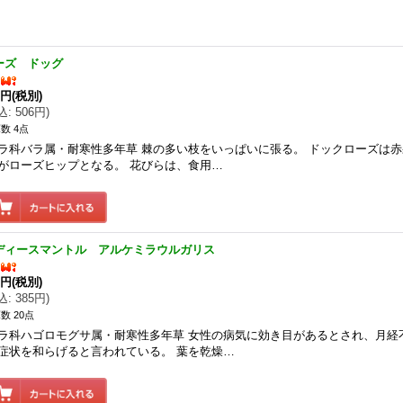
ーズ ドッグ
0円
(税別)
込
:
506円
)
数 4点
ラ科バラ属・耐寒性多年草 棘の多い枝をいっぱいに張る。 ドックローズは
がローズヒップとなる。 花びらは、食用…
ディースマントル アルケミラウルガリス
0円
(税別)
込
:
385円
)
数 20点
ラ科ハゴロモグサ属・耐寒性多年草 女性の病気に効き目があるとされ、月経
症状を和らげると言われている。 葉を乾燥…