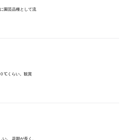
主に園芸品種として流
は０℃くらい。観賞
しい。 花期が長く、