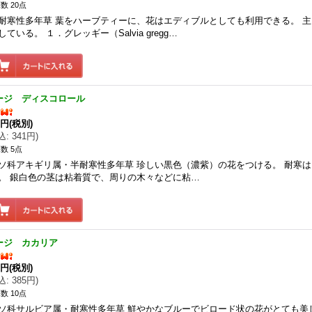
数 20点
耐寒性多年草 葉をハーブティーに、花はエディブルとしても利用できる。 
している。 １．グレッギー（Salvia gregg…
ージ ディスコロール
0円
(税別)
込
:
341円
)
数 5点
ソ科アキギリ属・半耐寒性多年草 珍しい黒色（濃紫）の花をつける。 耐寒
。 銀白色の茎は粘着質で、周りの木々などに粘…
ージ カカリア
0円
(税別)
込
:
385円
)
数 10点
ソ科サルビア属・耐寒性多年草 鮮やかなブルーでビロード状の花がとても美