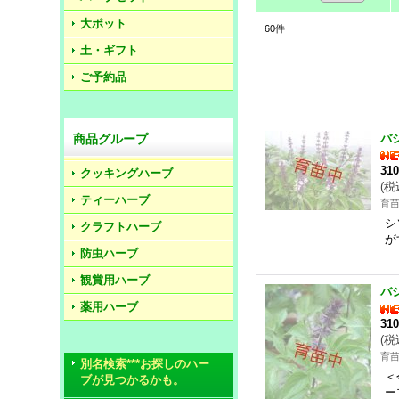
大ポット
60
件
土・ギフト
ご予約品
商品グループ
バ
31
クッキングハーブ
(
税
ティーハーブ
育
シ
クラフトハーブ
が
防虫ハーブ
観賞用ハーブ
バ
薬用ハーブ
31
(
税
育
別名検索***お探しのハー
＜
ブが見つかるかも。
ー