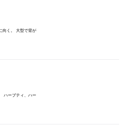
に向く。 大型で背が
。 ハーブティ、ハー