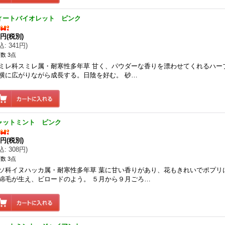
ィートバイオレット ピンク
0円
(税別)
込
:
341円
)
数 3点
ミレ科スミレ属・耐寒性多年草 甘く、パウダーな香りを漂わせてくれるハー
横に広がりながら成長する。日陰を好む。 砂…
ャットミント ピンク
0円
(税別)
込
:
308円
)
数 3点
ソ科イヌハッカ属・耐寒性多年草 葉に甘い香りがあり、花もきれいでポプリ
綿毛が生え、ビロードのよう。 ５月から９月ごろ…