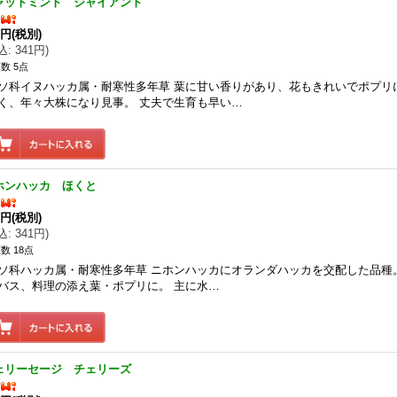
ャットミント ジャイアント
0円
(税別)
込
:
341円
)
数 5点
ソ科イヌハッカ属・耐寒性多年草 葉に甘い香りがあり、花もきれいでポプリ
く、年々大株になり見事。 丈夫で生育も早い…
ホンハッカ ほくと
0円
(税別)
込
:
341円
)
数 18点
ソ科ハッカ属・耐寒性多年草 ニホンハッカにオランダハッカを交配した品種
バス、料理の添え葉・ポプリに。 主に水…
ェリーセージ チェリーズ