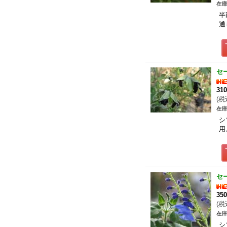
在庫
半
通
セ
31
(
税
在庫
シ
用
セ
35
(
税
在庫
シ