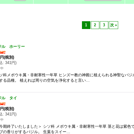
1
2
3
次
»
ジル ホーリー
0円
(税別)
込
:
341円
)
苗中
ソ科メボウキ属・非耐寒性一年草 ヒンズー教の神殿に植えられる神聖なバジ
する品種。 植えれば周りの空気を浄化すると言い…
ジル タイ
0円
(税別)
込
:
341円
)
苗中
今期終了いたしました＞ シソ科 メボウキ属・非耐寒性一年草 茎と花は紫色
ブの香りがするバジル。 生葉をスイー…