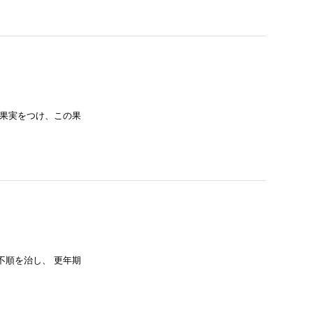
赤果実をつけ、この果
不順を治し、 更年期