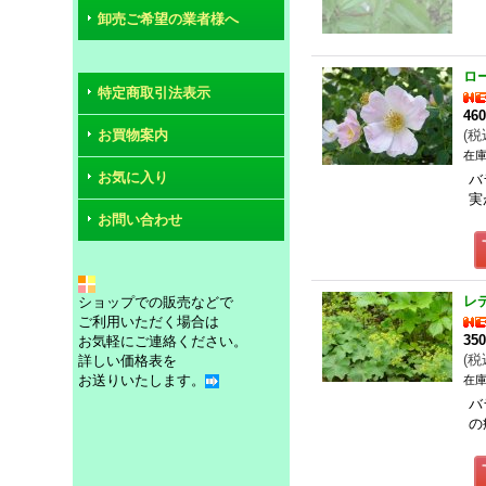
卸売ご希望の業者様へ
ロ
特定商取引法表示
46
お買物案内
(
税
在庫
お気に入り
バ
実
お問い合わせ
レ
ショップでの販売などで
ご利用いただく場合は
35
お気軽にご連絡ください。
(
税
詳しい価格表を
お送りいたします。
在庫
バ
の