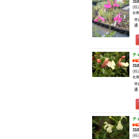
31
(
税
在庫
半
通
チ
31
(
税
在庫
半
通
チ
31
(
税