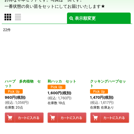
一番状態の良い苗をセットにしてお届けいたします★
表示順変更
閉じる
22
件
表示数
:
在庫あり
並び順
:
絞り込む
ハーブ 多肉植物 セ
和ハッカ セット
クッキングハーブセッ
ット
ト
1,600
円
(税別)
960
円
(税別)
1,470
円
(税別)
(
税込
:
1,760
円
)
(
税込
:
1,056
円
)
(
税込
:
1,617
円
)
在庫数 19点
在庫数 20点
在庫数 在庫あり