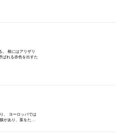
る。 根にはアリザリ
呼ばれる赤色を出すた
り、 ヨーロッパでは
油腺があり、葉をた…