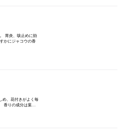
。 胃炎、咳止めに効
かすかにジャコウの香
しめ、花付きがよく毎
。 香りの成分は葉…