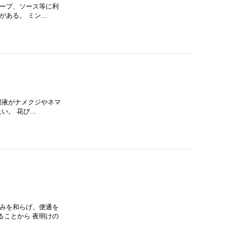
スープ、ソース等に利
がある。 ミン…
泌液がナメクジやネマ
い。 花び…
痛みを和らげ、便通を
ることから 夜明けの