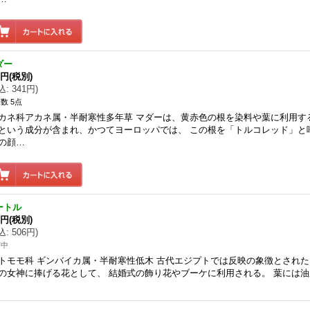
ダー
0円
(税別)
込
:
341円
)
数 5点
カネ科アカネ属・半耐寒性多年草 マダーは、黄赤色の根を染料や葉に利用す
という成分が含まれ、かつてヨーロッパでは、 この根を「トルコレッド」と
の顔…
ートル
0円
(税別)
込
:
506円
)
苗中
トモモ科 ギンバイカ属・半耐寒性低木 古代エジプトでは反映の象徴とされた
の女神に捧げる花として、 結婚式の飾り花やブーケに利用される。 葉には