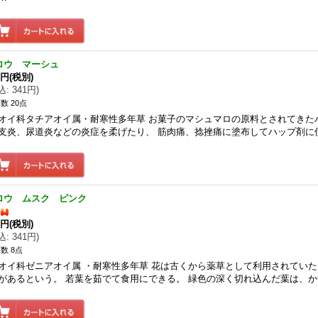
ロウ マーシュ
0円
(税別)
込
:
341円
)
数 20点
オイ科タチアオイ属・耐寒性多年草 お菓子のマシュマロの原料とされてきた
支炎、尿道炎などの炎症を柔げたり、 筋肉痛、捻挫痛に塗布してハップ剤に
ロウ ムスク ピンク
0円
(税別)
込
:
341円
)
数 8点
オイ科ゼニアオイ属 ・耐寒性多年草 花は古くから薬草として利用されていた
があるという。 若葉を茹でて食用にできる。 緑色の深く切れ込んだ葉は、