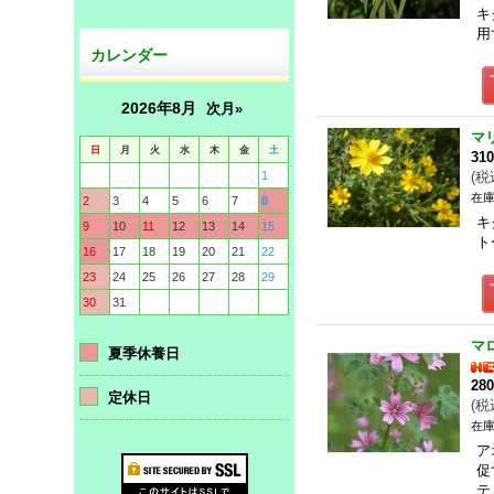
キ
用
カレンダー
2026年8月
次月»
マ
日
月
火
水
木
金
土
31
1
(
税
在庫
2
3
4
5
6
7
8
キ
9
10
11
12
13
14
15
ト
16
17
18
19
20
21
22
23
24
25
26
27
28
29
30
31
マ
夏季休養日
28
定休日
(
税
在庫
ア
促
テ