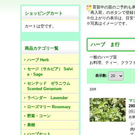
育苗中の苗のご予約も
「再入荷」のボタンで登録
ショッピングカート
※仕上がりの表示は、目安
※写真はイメージです。
カートは空です。
ハーブ ま行
商品カテゴリ一覧
一般のハーブ苗
ハーブ Herb
お料理、ティー、クラフ
セージ（サルビア） Salvi
a・Sage
表示数
:
センテッド ゼラニウム
Scented Geranium
15
件
ラベンダー Lavender
マ
28
ローズマリー Rosemary
(
税
野菜・コーン
在庫
シ
果樹
肉
ハーブセット
て