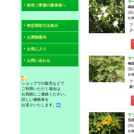
マ
卸売ご希望の業者様へ
46
(
税
在庫
フ
特定商取引法表示
さ
お買物案内
お気に入り
マ
お問い合わせ
46
(
税
在庫
フ
ショップでの販売などで
象
ご利用いただく場合は
お気軽にご連絡ください。
詳しい価格表を
お送りいたします。
マ
31
(
税
在庫