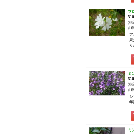
マ
31
(
税
在庫
ア
果
り
ミ
31
(
税
在庫
シ
年
ミ