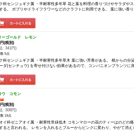
ク科センジュギク属 ・半耐寒性多年草 花と葉を料理の香りづけやサラダや
する。 ポプリやドライフラワーなどのクラフトに利用できる。 葉に強い香り
リーゴールド レモン
0円
(税別)
込
:
341円
)
数 5点
ク科センジュギク属 ・半耐寒性多年草木 葉に強い芳香がある。 根からの分
ーダ(センチュウ) を寄せ付けない効果があるので、コンパニオンプランツに良
ロウ コモン
0円
(税別)
込
:
308円
)
数 19点
オイ科ゼニアオイ属 ・耐寒性常緑低木 コモンマローの花のティーはのどの
すると言われる。 レモンを入れるとブルーからピンクに変わり、やがて消え
…