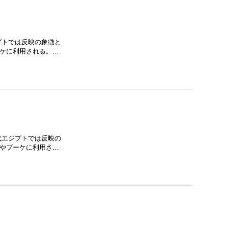
プトでは反映の象徴と
ーケに利用される。…
代エジプトでは反映の
花やブーケに利用さ…