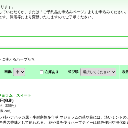
承ります。
していただくか、または「ご予約品お申込みページ」よりお申込みください
です。気候等により変動いたしますのでご了承ください。
トに使えるハーブたち
画像
:
並び順
:
在庫あり
表
ジョラム スィート
0円
(税別)
込
:
308円
)
数 20点
ソ科ハナハッカ属・半耐寒性多年草 マジョラムの茎や葉には、淡いミントの
料理の香味として使われる。 花や葉を使うハーブティーは鎮静作用や消化促
…