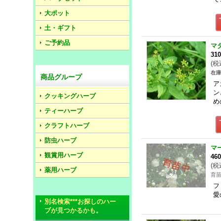
大ポット
土・ギフト
ご予約品
マ
31
(
税
在庫
商品グループ
ア
ン
クッキングハーブ
め
ティーハーブ
クラフトハーブ
防虫ハーブ
マ
観賞用ハーブ
46
(
税
薬用ハーブ
育
フ
愛
別名検索***お探しのハー
ブが見つかるかも。