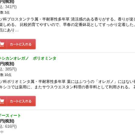
0円
(税別)
込
:
341円
)
数 3点
ソ科プロスタンテラ属・半耐寒性多年草 清涼感のある香りがする。香りが楽
楽しめる。 比較的育てやすいので、早春の定番鉢花としてすっかり定着した
点にあり…
キシカンオレガノ ポリオミンタ
0円
(税別)
込
:
385円
)
数 10点
ソ科ポリオミンタ属・半耐寒性多年草 葉にはふつうの「オレガノ」にはない
キシコでは薬用に、またサウスウエスタン料理の香辛料として利用される。 
ドースィート
0円
(税別)
込
:
616円
)
苗中