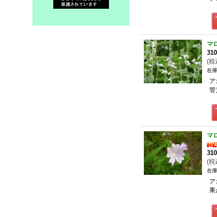
マ
31
(
税
在庫
ア
管
マ
31
(
税
在庫
ア
果