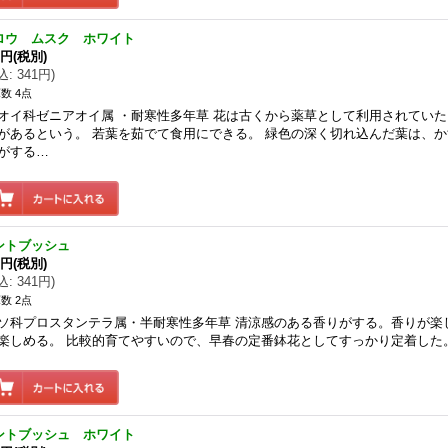
ロウ ムスク ホワイト
0円
(税別)
込
:
341円
)
数 4点
オイ科ゼニアオイ属 ・耐寒性多年草 花は古くから薬草として利用されていた
があるという。 若葉を茹でて食用にできる。 緑色の深く切れ込んだ葉は、
がする…
ントブッシュ
0円
(税別)
込
:
341円
)
数 2点
ソ科プロスタンテラ属・半耐寒性多年草 清涼感のある香りがする。香りが楽
楽しめる。 比較的育てやすいので、早春の定番鉢花としてすっかり定着した
ントブッシュ ホワイト