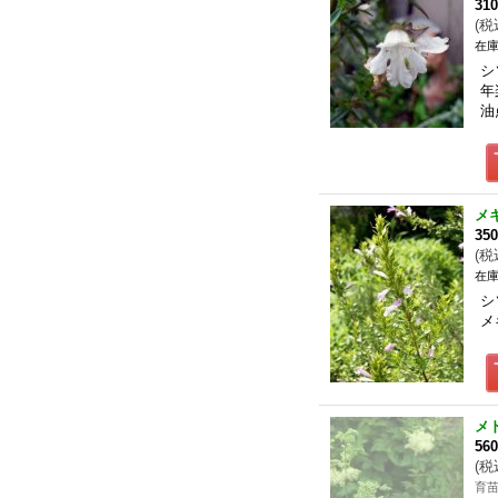
31
(
税
在庫
シ
年
油
メ
35
(
税
在庫
シ
メ
メ
56
(
税
育