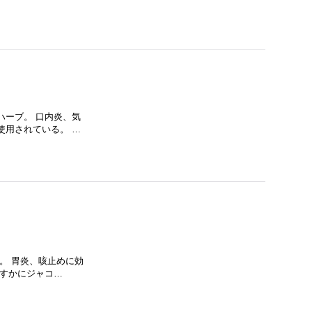
ハーブ。 口内炎、気
使用されている。 …
。 胃炎、咳止めに効
かすかにジャコ…