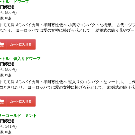
ートル ドワーフ
0円
(税別)
込
:
506円
)
数 10点
トモモ科 ギンバイカ属・半耐寒性低木 小葉でコンパクトな樹形。 古代エジ
れたり、 ヨーロッパでは愛の女神に捧げる花として、 結婚式の飾り花やブ
ートル 斑入りドワーフ
0円
(税別)
込
:
506円
)
数 19点
トモモ科 ギンバイカ属・半耐寒性低木 斑入りのコンパクトなマートル。 古
徴とされたり、 ヨーロッパでは愛の女神に捧げる花として、 結婚式の飾り
リーゴールド ミント
0円
(税別)
込
:
341円
)
数 10点