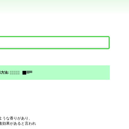
。
示方法
:
ような香りがあり、
進効果があると言われ