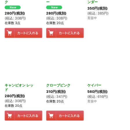
ク
ー
ンダー
350
円
(税別)
(
税込
:
385
円
)
280
円
(税別)
280
円
(税別)
育苗中
(
税込
:
308
円
)
(
税込
:
308
円
)
在庫数 3点
在庫数 20点
キャンピオン レッ
クローブピンク
ケイパー
ド
310
円
(税別)
560
円
(税別)
280
円
(税別)
(
税込
:
341
円
)
(
税込
:
616
円
)
(
税込
:
308
円
)
在庫数 20点
育苗中
在庫数 20点