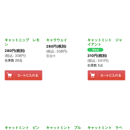
キャットニップ レモ
キャラウェイ
キャットミント ジャ
ン
イアント
280
円
(税別)
280
円
(税別)
(
税込
:
308
円
)
(
税込
:
308
円
)
310
円
(税別)
育苗中
在庫数 20点
(
税込
:
341
円
)
在庫数 5点
キャットミント ピン
キャットミント ブル
キャットミント ラベ