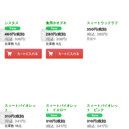
シスタス
食用ホオズキ
スィートウッドラフ
350
円
(税別)
(
税込
:
385
円
)
460
円
(税別)
280
円
(税別)
育苗中
(
税込
:
506
円
)
(
税込
:
308
円
)
在庫数 5点
在庫数 9点
スィートバイオレッ
スィートバイオレッ
スィートバイオレッ
ト
ト イエロー
ト ピンク
310
円
(税別)
(
税込
:
341
円
)
310
円
(税別)
310
円
(税別)
在庫数 18点
(
税込
:
341
円
)
(
税込
:
341
円
)