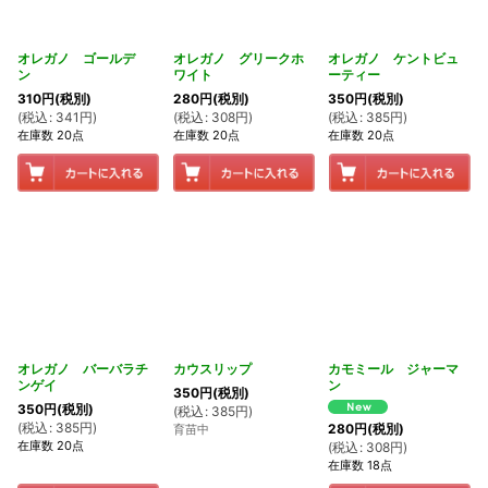
オレガノ ゴールデ
オレガノ グリークホ
オレガノ ケントビュ
ン
ワイト
ーティー
310
円
(税別)
280
円
(税別)
350
円
(税別)
(
税込
:
341
円
)
(
税込
:
308
円
)
(
税込
:
385
円
)
在庫数 20点
在庫数 20点
在庫数 20点
オレガノ バーバラチ
カウスリップ
カモミール ジャーマ
ンゲイ
ン
350
円
(税別)
350
円
(税別)
(
税込
:
385
円
)
(
税込
:
385
円
)
280
円
(税別)
育苗中
在庫数 20点
(
税込
:
308
円
)
在庫数 18点