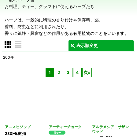
お料理、ティー、クラフトに使えるハーブたち
ハーブは、一般的に料理の香り付けや保存料、薬、
香料、防虫などに利用されたり、
香りに鎮静・興奮などの作用がある有用植物のことをいいます。
表示順変更
閉じる
200
件
サブカテゴリ
:
1
2
3
4
次
»
表示数
:
在庫あり
並び順
:
絞り込む
アニスヒソップ
アーティーチョーク
アルテメシア サザン
ウッド
280
円
(税別)