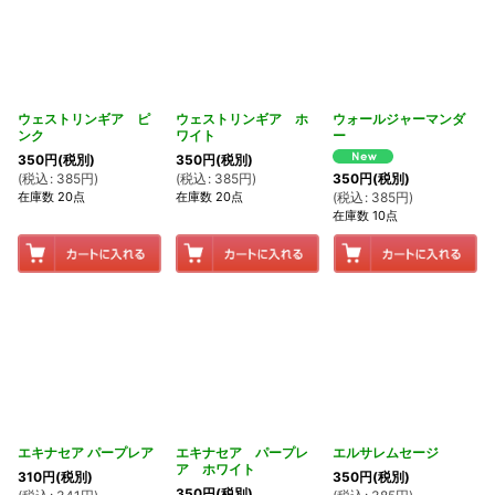
ウェストリンギア ピ
ウェストリンギア ホ
ウォールジャーマンダ
ンク
ワイト
ー
350
円
(税別)
350
円
(税別)
(
税込
:
385
円
)
(
税込
:
385
円
)
350
円
(税別)
在庫数 20点
在庫数 20点
(
税込
:
385
円
)
在庫数 10点
エキナセア パープレア
エキナセア パープレ
エルサレムセージ
ア ホワイト
310
円
(税別)
350
円
(税別)
350
円
(税別)