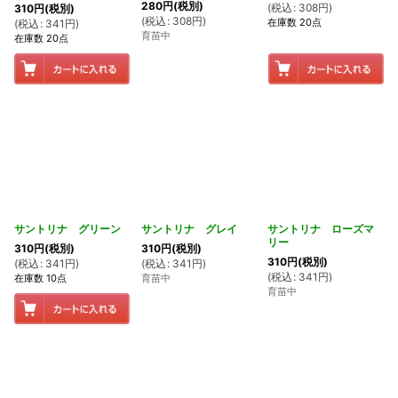
280
円
(税別)
(
税込
:
308
円
)
310
円
(税別)
(
税込
:
308
円
)
在庫数 20点
(
税込
:
341
円
)
育苗中
在庫数 20点
サントリナ グリーン
サントリナ グレイ
サントリナ ローズマ
リー
310
円
(税別)
310
円
(税別)
310
円
(税別)
(
税込
:
341
円
)
(
税込
:
341
円
)
(
税込
:
341
円
)
在庫数 10点
育苗中
育苗中