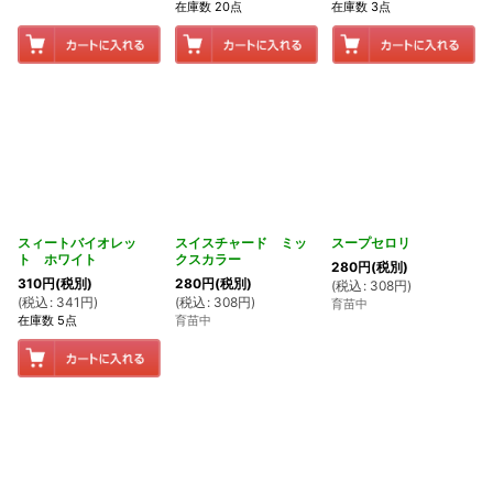
在庫数 20点
在庫数 3点
スィートバイオレッ
スイスチャード ミッ
スープセロリ
ト ホワイト
クスカラー
280
円
(税別)
310
円
(税別)
280
円
(税別)
(
税込
:
308
円
)
(
税込
:
341
円
)
(
税込
:
308
円
)
育苗中
在庫数 5点
育苗中