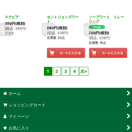
ステビア
セントジョンズワー
ソープワート トレー
ト
リング
350
円
(税別)
280
円
(税別)
(
税込
:
385
円
)
(
税込
:
308
円
)
280
円
(税別)
育苗中
在庫数 20点
(
税込
:
308
円
)
在庫数 18点
1
2
3
4
次
»
ホーム
ショッピングカート
マイページ
お気に入り