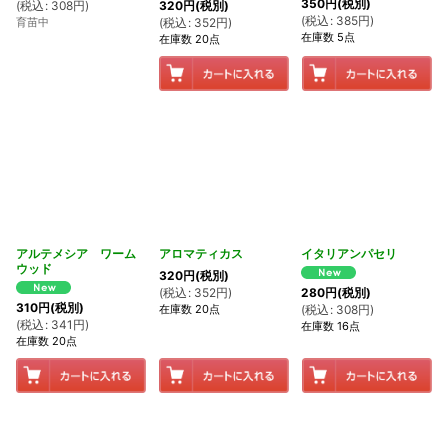
350
円
(税別)
(
税込
:
308
円
)
320
円
(税別)
(
税込
:
385
円
)
育苗中
(
税込
:
352
円
)
在庫数 5点
在庫数 20点
アルテメシア ワーム
アロマティカス
イタリアンパセリ
ウッド
320
円
(税別)
(
税込
:
352
円
)
280
円
(税別)
310
円
(税別)
在庫数 20点
(
税込
:
308
円
)
(
税込
:
341
円
)
在庫数 16点
在庫数 20点