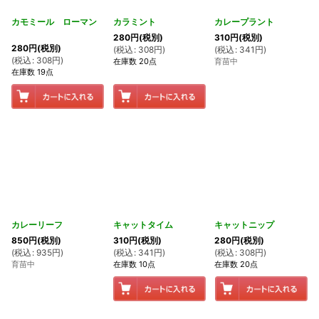
カモミール ローマン
カラミント
カレープラント
280
円
(税別)
310
円
(税別)
280
円
(税別)
(
税込
:
308
円
)
(
税込
:
341
円
)
(
税込
:
308
円
)
在庫数 20点
育苗中
在庫数 19点
カレーリーフ
キャットタイム
キャットニップ
850
円
(税別)
310
円
(税別)
280
円
(税別)
(
税込
:
935
円
)
(
税込
:
341
円
)
(
税込
:
308
円
)
育苗中
在庫数 10点
在庫数 20点