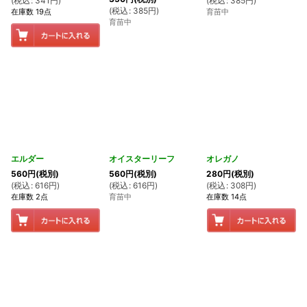
(
税込
:
341
円
)
(
税込
:
385
円
)
(
税込
:
385
円
)
在庫数 19点
育苗中
育苗中
エルダー
オイスターリーフ
オレガノ
560
円
(税別)
560
円
(税別)
280
円
(税別)
(
税込
:
616
円
)
(
税込
:
616
円
)
(
税込
:
308
円
)
在庫数 2点
育苗中
在庫数 14点