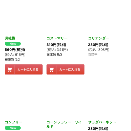
月桂樹
コストマリー
コリアンダー
310
円
(税別)
280
円
(税別)
(
税込
:
341
円
)
(
税込
:
308
円
)
560
円
(税別)
在庫数 8点
育苗中
(
税込
:
616
円
)
在庫数 5点
コンフリー
コーンフラワー ワイ
サラダバーネット
ルド
280
円
(税別)