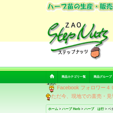
商品カテゴリ一覧
商品グループ
Facebook フォロ
ただ今、現地での直売・見
ホーム
>
ハーブ Herb
>
ハーブ は行
>
ベ