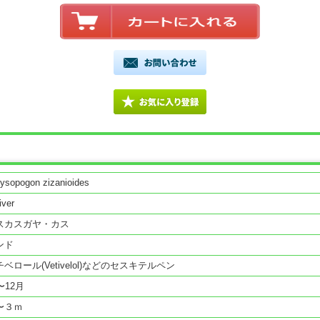
rysopogon zizanioides
iver
スカスガヤ・カス
ンド
ベロール(Vetivelol)などのセスキテルペン
〜12月
〜３ｍ