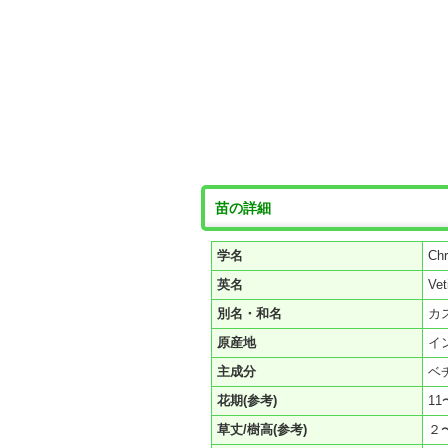
苗の詳細
学名
Ch
英名
Vet
別名・和名
カ
原産地
イ
主成分
ベチ
花期(参考)
11
草丈/樹高(参考)
２