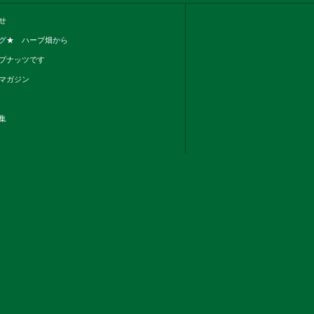
せ
グ★ ハーブ畑から
プナッツです
マガジン
集