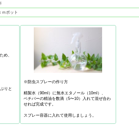
年
ｃｍポット
ため、
※防虫スプレーの作り方
っぷりと
精製水（90ml）に無水エタノール（10ml）、
ベチバーの精油を数滴（5〜10）入れて混ぜ合わ
せれば完成です。
スプレー容器に入れて使用しましょう。