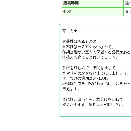
販売時期
通
仕様
９
育て方★
耐暑性はあるものの、
耐寒性はー２℃くらいなので、
冬期は暖かい室内で保温する必要がある
鉢植えで育てると良いでしょう。
多湿を好むので、年間を通して
水やりを欠かさないようにしましょう。
植えつけの適期は5〜10月。
5号鉢に1本を目安に植えつけ、水をた
与えます。
鉢に根が回ったら、株分けをかねて
植えかえます。適期は5〜10月です。