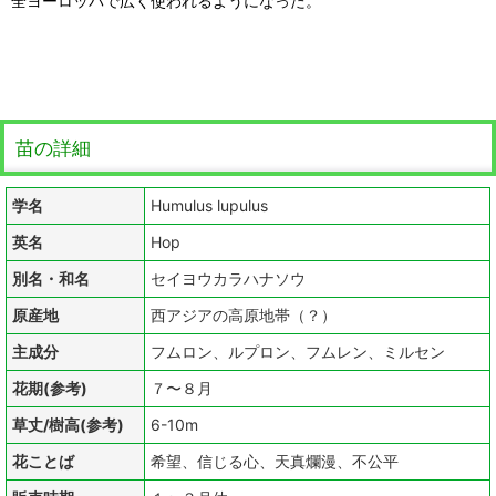
全ヨーロッパで広く使われるようになった。
苗の詳細
学名
Humulus lupulus
英名
Hop
別名・和名
セイヨウカラハナソウ
原産地
西アジアの高原地帯（？）
主成分
フムロン、ルプロン、フムレン、ミルセン
花期(参考)
７〜８月
草丈/樹高(参考)
6-10m
花ことば
希望、信じる心、天真爛漫、不公平