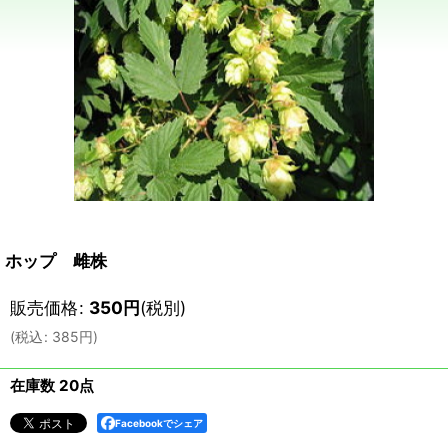
ホップ 雌株
販売価格
:
350
円
(税別)
(
税込
:
385
円
)
在庫数 20点
Facebookでシェア