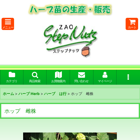
メニュー
カート
カテゴリ
商品検索
お買物案内
問い合わせ
マイページ
ホーム
>
ハーブ Herb
>
ハーブ は行
>
ホップ 雌株
ホップ 雌株