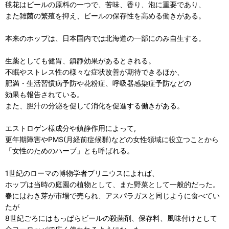
毬花はビールの原料の一つで、苦味、香り、泡に重要であり、
また雑菌の繁殖を抑え、ビールの保存性を高める働きがある。
本来のホップは、日本国内では北海道の一部にのみ自生する。
生薬としても健胃、鎮静効果があるとされる。
不眠やストレス性の様々な症状改善が期待できるほか、
肥満・生活習慣病予防や花粉症、呼吸器感染症予防などの
効果も報告されている。
また、胆汁の分泌を促して消化を促進する働きがある。
エストロゲン様成分や鎮静作用によって,
更年期障害やPMS(月経前症候群)などの女性領域に役立つことから
「女性のためのハーブ」とも呼ばれる。
1世紀のローマの博物学者プリニウスによれば、
ホップは当時の庭園の植物として、また野菜として一般的だった。
春にはわき芽が市場で売られ、アスパラガスと同じように食べてい
たが
8世紀ごろにはもっぱらビールの殺菌剤、保存料、風味付けとして