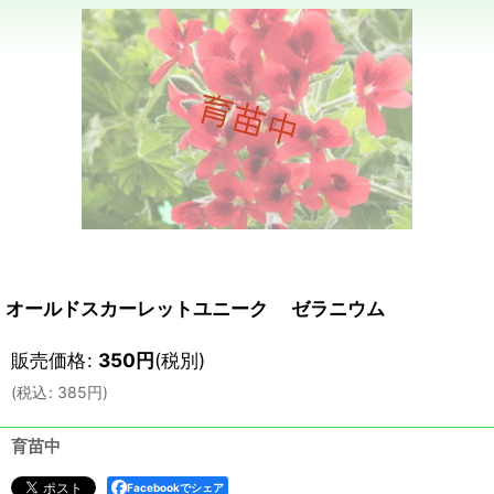
オールドスカーレットユニーク ゼラニウム
販売価格
:
350
円
(税別)
(
税込
:
385
円
)
育苗中
Facebookでシェア