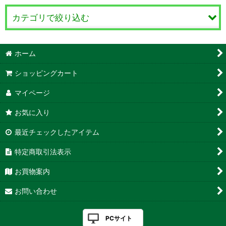
カテゴリで絞り込む
セージ（サルビア） Salvia・Sage (全商品)
ホーム
セージ 観賞用
ショッピングカート
セージ 料理・薬用
マイページ
お気に入り
チェリーセージ
最近チェックしたアイテム
特定商取引法表示
お買物案内
お問い合わせ
PCサイト