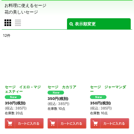
お料理に使えるセージ
花の美しいセージ
表示順変更
閉じる
12
件
サブカテゴリ
:
表示数
:
在庫あり
並び順
:
セージ イエロ－マジ
セージ カカリア
セージ ジャーマンダ
ェスティー
ー
350
円
(税別)
絞り込む
350
円
(税別)
350
円
(税別)
(
税込
:
385
円
)
(
税込
:
385
円
)
(
税込
:
385
円
)
在庫数 10点
在庫数 20点
在庫数 10点