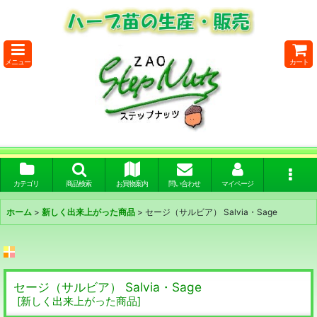
メニュー
カート
カテゴリ
商品検索
お買物案内
問い合わせ
マイページ
ホーム
>
新しく出来上がった商品
>
セージ（サルビア） Salvia・Sage
セージ（サルビア） Salvia・Sage
[
新しく出来上がった商品
]