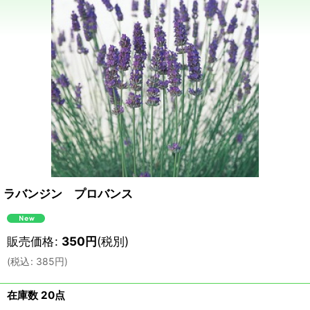
ラバンジン プロバンス
販売価格
:
350
円
(税別)
(
税込
:
385
円
)
在庫数 20点