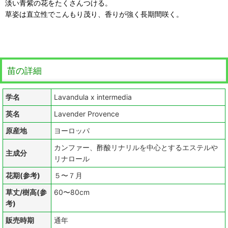
淡い青紫の花をたくさんつける。
草姿は直立性でこんもり茂り、香りが強く長期間咲く。
苗の詳細
学名
Lavandula x intermedia
英名
Lavender Provence
原産地
ヨーロッパ
カンファー、酢酸リナリルを中心とするエステルや
主成分
リナロール
花期(参考)
５〜７月
草丈/樹高(参
60〜80cm
考)
販売時期
通年