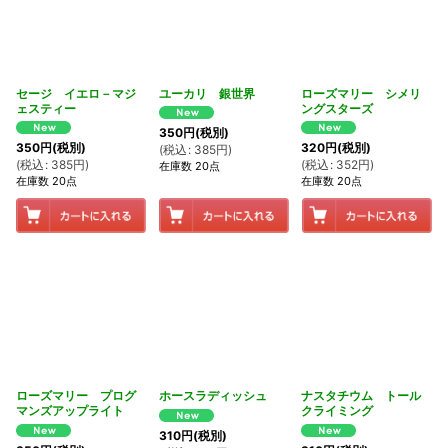
セージ イエロ－マジ
ユーカリ 銀世界
ローズマリー シメリ
ェスティー
ングスターズ
350
円
(税別)
350
円
(税別)
320
円
(税別)
(
税込
:
385
円
)
(
税込
:
385
円
)
(
税込
:
352
円
)
在庫数 20点
在庫数 20点
在庫数 20点
ローズマリー プログ
ホースラディッシュ
ナスタチウム トール
マンズアップライト
クライミング
310
円
(税別)