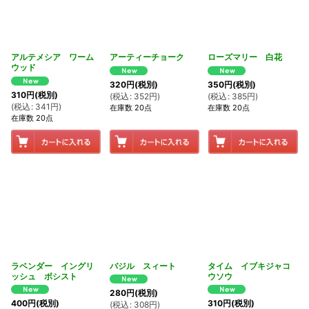
アルテメシア ワーム
アーティーチョーク
ローズマリー 白花
ウッド
320
円
(税別)
350
円
(税別)
310
円
(税別)
(
税込
:
352
円
)
(
税込
:
385
円
)
(
税込
:
341
円
)
在庫数 20点
在庫数 20点
在庫数 20点
ラベンダー イングリ
バジル スィート
タイム イブキジャコ
ッシュ ボシスト
ウソウ
280
円
(税別)
400
円
(税別)
310
円
(税別)
(
税込
:
308
円
)