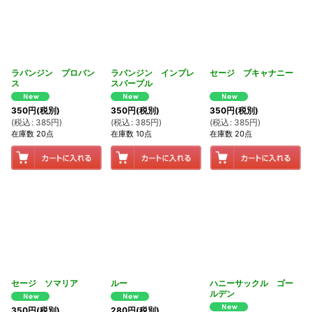
ラバンジン プロバン
ラバンジン インプレ
セージ ブキャナニー
ス
スパープル
350
円
(税別)
350
円
(税別)
350
円
(税別)
(
税込
:
385
円
)
(
税込
:
385
円
)
(
税込
:
385
円
)
在庫数 20点
在庫数 10点
在庫数 20点
セージ ソマリア
ルー
ハニーサックル ゴー
ルデン
350
円
(税別)
280
円
(税別)