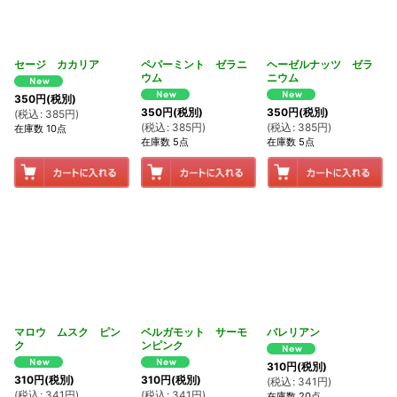
セージ カカリア
ペパーミント ゼラニ
ヘーゼルナッツ ゼラ
ウム
ニウム
350
円
(税別)
350
円
(税別)
350
円
(税別)
(
税込
:
385
円
)
(
税込
:
385
円
)
(
税込
:
385
円
)
在庫数 10点
在庫数 5点
在庫数 5点
マロウ ムスク ピン
ベルガモット サーモ
バレリアン
ク
ンピンク
310
円
(税別)
310
円
(税別)
310
円
(税別)
(
税込
:
341
円
)
(
税込
:
341
円
)
(
税込
:
341
円
)
在庫数 20点