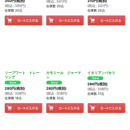
350
円
(税別)
310
円
(税別)
(
税込
:
341
円
)
(
税込
:
385
円
)
(
税込
:
341
円
)
在庫数 20点
在庫数 20点
在庫数 20点
ソープワート トレー
カモミール ジャーマ
イタリアンパセリ
リング
ン
280
円
(税別)
280
円
(税別)
280
円
(税別)
(
税込
:
308
円
)
(
税込
:
308
円
)
(
税込
:
308
円
)
在庫数 17点
在庫数 18点
在庫数 20点