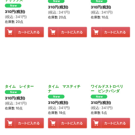
310
円
(税別)
310
円
(税別)
310
円
(税別)
(
税込
:
341
円
)
(
税込
:
341
円
)
(
税込
:
341
円
)
在庫数 20点
在庫数 10点
在庫数 20点
タイム レイター
タイム マスティチ
ワイルドストロベリ
ナ
ー ピンクパンダ
310
円
(税別)
310
円
(税別)
310
円
(税別)
(
税込
:
341
円
)
(
税込
:
341
円
)
(
税込
:
341
円
)
在庫数 10点
在庫数 19点
在庫数 5点