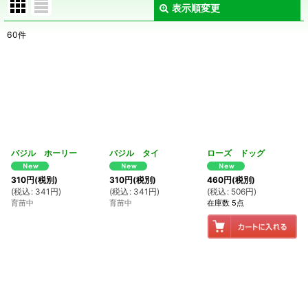
表示順変更
閉じる
60
件
表示数
:
在庫あり
並び順
:
絞り込む
バジル ホーリー
バジル タイ
ローズ ドッグ
310
円
(税別)
310
円
(税別)
460
円
(税別)
(
税込
:
341
円
)
(
税込
:
341
円
)
(
税込
:
506
円
)
育苗中
育苗中
在庫数 5点