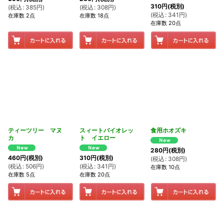
310
円
(税別)
(
税込
:
385
円
)
(
税込
:
308
円
)
(
税込
:
341
円
)
在庫数 2点
在庫数 18点
在庫数 20点
ティーツリー マヌ
スィートバイオレッ
食用ホオズキ
カ
ト イエロー
280
円
(税別)
460
円
(税別)
310
円
(税別)
(
税込
:
308
円
)
(
税込
:
506
円
)
(
税込
:
341
円
)
在庫数 10点
在庫数 5点
在庫数 20点