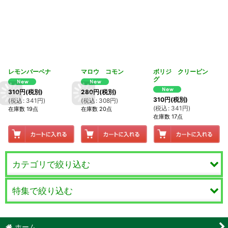
レモンバーベナ
マロウ コモン
ボリジ クリーピン
グ
310
円
(税別)
280
円
(税別)
310
円
(税別)
(
税込
:
341
円
)
(
税込
:
308
円
)
(
税込
:
341
円
)
在庫数 19点
在庫数 20点
在庫数 17点
カテゴリで絞り込む
特集で絞り込む
ハーブ Herb
セージ（サルビア） Salvia・Sage
クッキングハーブ
ホーム