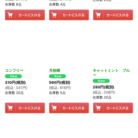
在庫数 8点
在庫数 4点
コンフリー
月桂樹
キャットミント ブル
ー
310
円
(税別)
560
円
(税別)
280
円
(税別)
(
税込
:
341
円
)
(
税込
:
616
円
)
(
税込
:
308
円
)
在庫数 20点
在庫数 5点
在庫数 20点