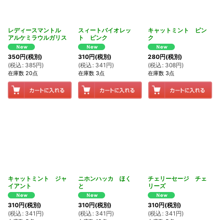
レディースマントル
スィートバイオレッ
キャットミント ピン
アルケミラウルガリス
ト ピンク
ク
350
円
(税別)
310
円
(税別)
280
円
(税別)
(
税込
:
385
円
)
(
税込
:
341
円
)
(
税込
:
308
円
)
在庫数 20点
在庫数 3点
在庫数 3点
キャットミント ジャ
ニホンハッカ ほく
チェリーセージ チェ
イアント
と
リーズ
310
円
(税別)
310
円
(税別)
310
円
(税別)
(
税込
:
341
円
)
(
税込
:
341
円
)
(
税込
:
341
円
)