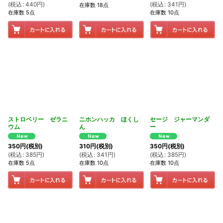
(
税込
:
440
円
)
(
税込
:
341
円
)
在庫数 18点
在庫数 5点
在庫数 10点
ストロベリー ゼラニ
ニホンハッカ ほくし
セージ ジャーマンダ
ウム
ん
ー
350
円
(税別)
310
円
(税別)
350
円
(税別)
(
税込
:
385
円
)
(
税込
:
341
円
)
(
税込
:
385
円
)
在庫数 5点
在庫数 10点
在庫数 10点