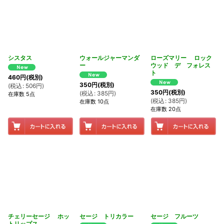
シスタス
ウォールジャーマンダ
ローズマリー ロック
ー
ウッド デ フォレス
ト
460
円
(税別)
350
円
(税別)
(
税込
:
506
円
)
350
円
(税別)
(
税込
:
385
円
)
在庫数 5点
(
税込
:
385
円
)
在庫数 10点
在庫数 20点
チェリーセージ ホッ
セージ トリカラー
セージ フルーツ
トリップス