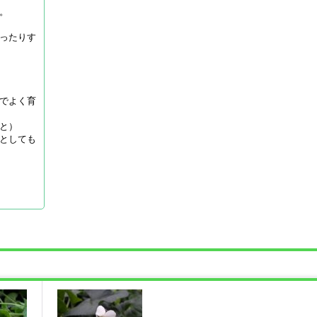
。
ったりす
でよく育
と）
としても