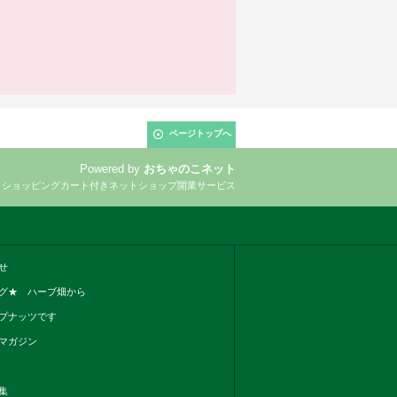
ページトップへ
Powered by
おちゃのこネット
とショッピングカート付きネットショップ開業サービス
せ
グ★ ハーブ畑から
プナッツです
マガジン
集