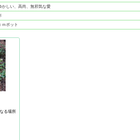
ゆかしい、高尚、無邪気な愛
年
ｃｍポット
なる場所