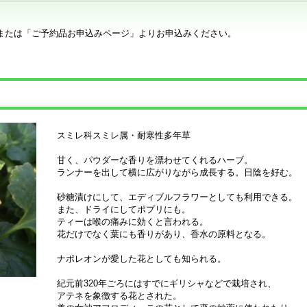
または「ご予約品お申込みページ」よりお申込みください。
スミレ科スミレ属・耐寒性多年草
甘く、パウダーな香りを漂わせてくれるハーブ。
ランナーを出して横に広がりながら成長する。日陰を好む。
砂糖漬けにして、エディブルフラワーとしても利用できる。
また、ドライにしてポプリにも。
ティーは喉の痛みに効くと言われる。
花だけでなく葉にも香りがあり、香水の原料となる。
ナポレオンが愛した花としても知られる。
紀元前320年ごろにはすでにギリシャなどで栽培され、
アテネを象徴する花とされた。