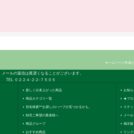
ホームページ作成
、メールの返信は夜遅くなることがございます。
TEL ０２２４-２２-７５０５
新しく出来上がった商品
お知ら
商品カテゴリ一覧
★ブロ
別名検索***お探しのハーブが見つかるかも。
ステッ
卸売ご希望の業者様へ
メール
商品グループ
掲示板
おすすめ商品
リンク