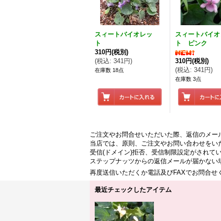
スィートバイオレッ
スィートバイオ
ト
ト ピンク
310円
(税別)
(
税込
:
341円
)
310円
(税別)
(
税込
:
341円
)
在庫数 18点
在庫数 3点
ご注文やお問合せいただいた際、返信のメー
当店では、原則、ご注文やお問い合わせをい
受信(ドメイン)拒否、受信制限設定がされて
ステップナッツからの返信メールが届かない
再度送信いただくか電話及びFAXでお問合
最近チェックしたアイテム