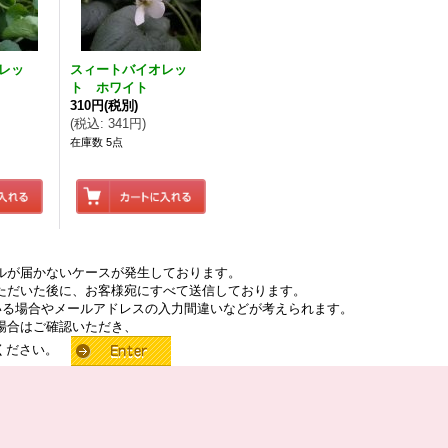
レッ
スィートバイオレッ
ト ホワイト
310円
(税別)
(
税込
:
341円
)
在庫数 5点
ルが届かないケースが発生しております。
ただいた後に、お客様宛にすべて送信しております。
いる場合やメールアドレスの入力間違いなどが考えられます。
場合はご確認いただき、
せください。