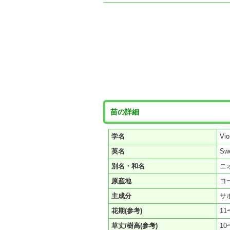
苗の詳細
学名
Vi
英名
Swe
別名・和名
ニ
原産地
ヨ
主成分
サ
花期(参考)
11
草丈/樹高(参考)
10