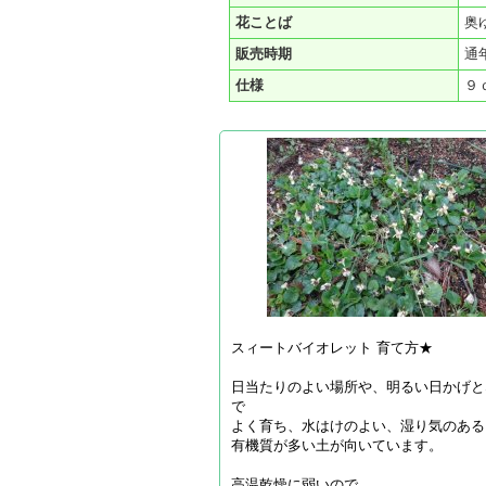
花ことば
奥
販売時期
通
仕様
９
スィートバイオレット 育て方★
日当たりのよい場所や、明るい日かげと
で
よく育ち、水はけのよい、湿り気のある
有機質が多い土が向いています。
高温乾燥に弱いので、