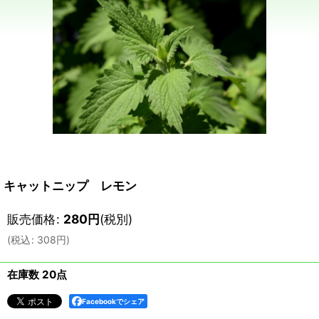
キャットニップ レモン
販売価格
:
280
円
(税別)
(
税込
:
308
円
)
在庫数 20点
Facebookでシェア