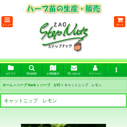
メニュー
カート
カテゴリ
商品検索
お買物案内
問い合わせ
マイページ
ホーム
>
ハーブ Herb
>
ハーブ か行
>
キャットニップ レモン
キャットニップ レモン