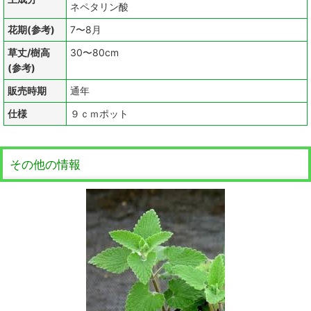
ネペタリン酸
花期(参考)
7〜8月
草丈/樹高
30〜80cm
(参考)
販売時期
通年
仕様
９ｃｍポット
その他の情報