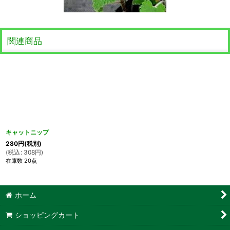
関連商品
キャットニップ
280
円
(税別)
(
税込
:
308
円
)
在庫数 20点
ホーム
ショッピングカート