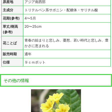
原産地
アジア南西部
主成分
トリテルペン系サポニン・配糖体・サリチル酸
花期(参考)
4〜5月
草丈/樹高
20〜25cm
(参考)
青春の始まりと悲しみ、憂愁、若い時代と悲しみ、豊
花ことば
かさに恵まれる
販売時期
通年
仕様
９ｃｍポット
その他の情報