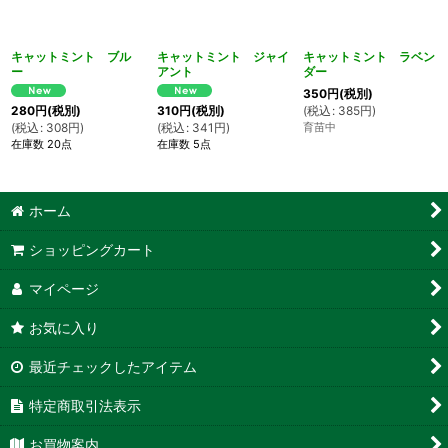
キャットミント ブル
キャットミント ジャイ
キャットミント ラベン
ー
アント
ダー
350
円
(税別)
(
税込
:
385
円
)
280
円
(税別)
310
円
(税別)
育苗中
(
税込
:
308
円
)
(
税込
:
341
円
)
在庫数 20点
在庫数 5点
ホーム
ショッピングカート
マイページ
お気に入り
最近チェックしたアイテム
特定商取引法表示
お買物案内