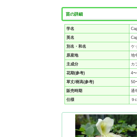
苗の詳細
学名
Cap
英名
Ca
別名・和名
ケ
原産地
地
主成分
カ
花期(参考)
4
草丈/樹高(参考)
50
販売時期
通
仕様
９