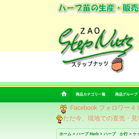
商品カテゴリ一覧
商品グループ
Facebook フォロ
ただ今、現地での直売・見
ホーム
>
ハーブ Herb
>
ハーブ か行
>
ケ