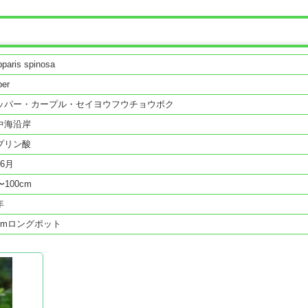
paris spinosa
per
ッパー・カープル・セイヨウフウチョウボク
中海沿岸
プリン酸
〜6月
〜100cm
年
cmロングポット