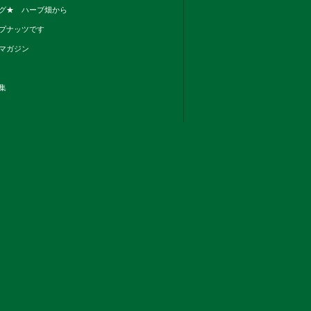
グ★ ハーブ畑から
プナッツです
マガジン
集