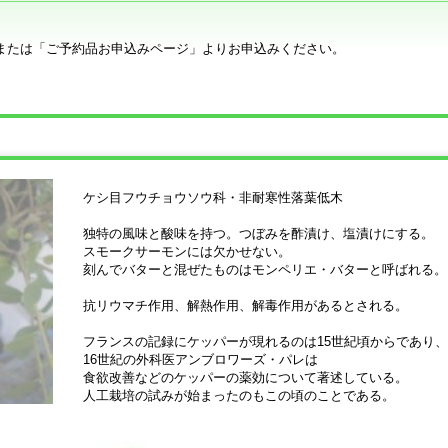
または「ご予約品お申込みページ」よりお申込みください。
ケシ目フウチョウソウ科・非耐寒性落葉低木
独特の風味と酸味を持つ。つぼみを酢漬け、塩漬けにする。
スモークサーモンには欠かせない。
刻んでバターと混ぜたものはモンペリエ・バターと呼ばれる。
抗リウマチ作用、解熱作用、解毒作用があるとされる。
フランスの記録にケッパーが現れるのは15世紀頃からであり、
16世紀の外科医アンブロワーズ・パレは
食欲改善などのケッパーの薬効について著述している。
人工栽培の試みが始まったのもこの頃のことである。