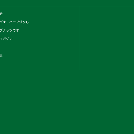
せ
グ★ ハーブ畑から
プナッツです
マガジン
集