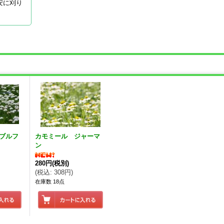
安に刈り
ブルフ
カモミール ジャーマ
ン
280円
(税別)
(
税込
:
308円
)
在庫数 18点