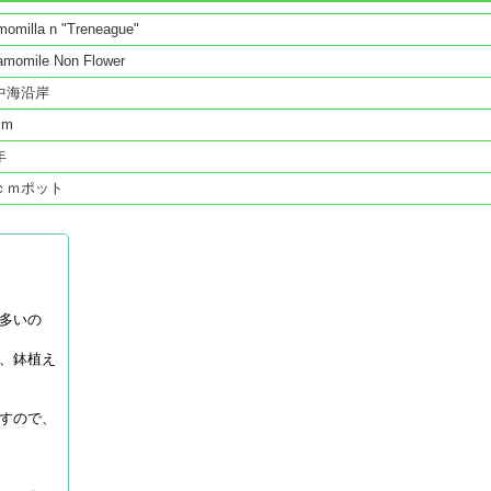
omilla n "Treneague"
amomile Non Flower
中海沿岸
cm
年
ｃｍポット
多いの
、鉢植え
すので、