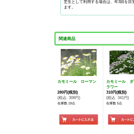
芝生として利用する場合は、年3回を目
ます。
関連商品
カモミール ローマン
カモミール ダ
ラワー
280円
(税別)
310円
(税別)
(
税込
:
308円
)
(
税込
:
341円
)
在庫数 19点
在庫数 5点