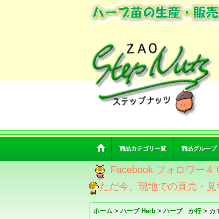
商品カテゴリ一覧
商品グループ
Facebook フォロ
ただ今、現地での直売・見
ホーム
>
ハーブ Herb
>
ハーブ か行
>
カ