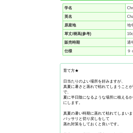
学名
Chm
英名
Ch
原産地
地
草丈/樹高(参考)
10
販売時期
通
仕様
９
育て方★
日当たりのよい場所を好みますが、
真夏に暑さと蒸れで枯れてしまうことが
で、
夏に半日陰になるような場所に植えるか
にします。
真夏の暑い時期に蒸れて枯れてしまいま
バッサリと切り戻しをして
蒸れ対策をしておくと良いです。