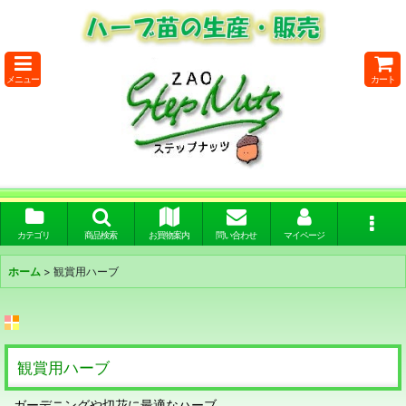
メニュー
カート
カテゴリ
商品検索
お買物案内
問い合わせ
マイページ
ホーム
>
観賞用ハーブ
観賞用ハーブ
ガーデニングや切花に最適なハーブ