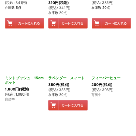
(
税込
:
341
円
)
(
税込
:
385
円
)
310
円
(税別)
在庫数 5点
在庫数 20点
(
税込
:
341
円
)
在庫数 20点
ミントブッシュ 15cm
ラベンダー スィート
フィーバーヒュー
ポット
350
円
(税別)
280
円
(税別)
1,800
円
(税別)
(
税込
:
385
円
)
(
税込
:
308
円
)
(
税込
:
1,980
円
)
在庫数 20点
育苗中
育苗中