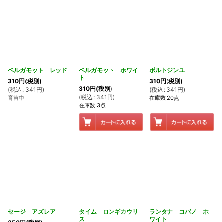
ベルガモット レッド
ベルガモット ホワイ
ボルトジンユ
ト
310
円
(税別)
310
円
(税別)
310
円
(税別)
(
税込
:
341
円
)
(
税込
:
341
円
)
(
税込
:
341
円
)
育苗中
在庫数 20点
在庫数 3点
セージ アズレア
タイム ロンギカウリ
ランタナ コバノ ホ
ス
ワイト