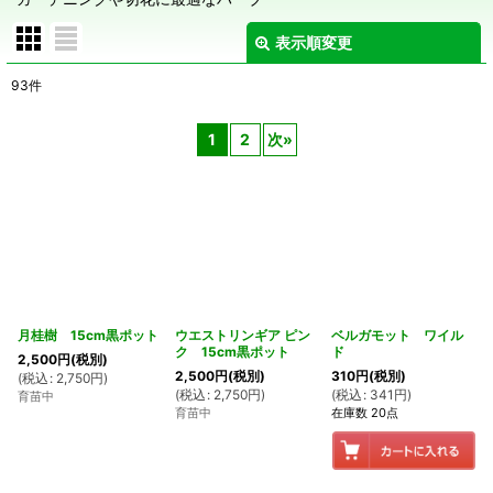
表示順変更
閉じる
93
件
表示数
:
1
2
次
»
在庫あり
並び順
:
絞り込む
月桂樹 15cm黒ポット
ウエストリンギア ピン
ベルガモット ワイル
ク 15cm黒ポット
ド
2,500
円
(税別)
2,500
円
(税別)
310
円
(税別)
(
税込
:
2,750
円
)
(
税込
:
2,750
円
)
(
税込
:
341
円
)
育苗中
育苗中
在庫数 20点