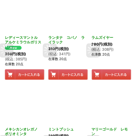
レディースマントル
ランタナ コバノ ラ
ラムズイヤー
アルケミラウルガリス
イラック
280
円
(税別)
310
円
(税別)
(
税込
:
308
円
)
(
税込
:
341
円
)
350
円
(税別)
在庫数 20点
在庫数 20点
(
税込
:
385
円
)
在庫数 20点
メキシカンオレガノ
ミントブッシュ
マリーゴールド レモ
ポリオミンタ
ン
310
円
(税別)