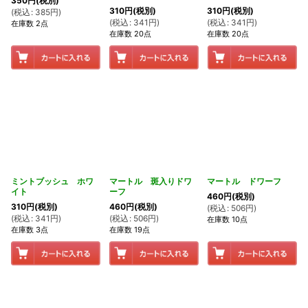
350
円
(税別)
310
円
(税別)
310
円
(税別)
(
税込
:
385
円
)
(
税込
:
341
円
)
(
税込
:
341
円
)
在庫数 2点
在庫数 20点
在庫数 20点
ミントブッシュ ホワ
マートル 斑入りドワ
マートル ドワーフ
イト
ーフ
460
円
(税別)
310
円
(税別)
460
円
(税別)
(
税込
:
506
円
)
(
税込
:
341
円
)
(
税込
:
506
円
)
在庫数 10点
在庫数 3点
在庫数 19点