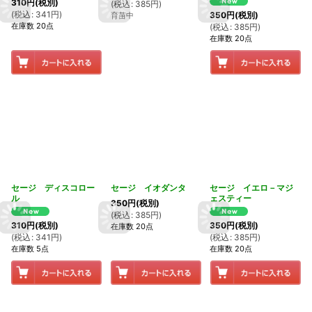
310
円
(税別)
(
税込
:
385
円
)
(
税込
:
341
円
)
350
円
(税別)
育苗中
在庫数 20点
(
税込
:
385
円
)
在庫数 20点
セージ ディスコロー
セージ イオダンタ
セージ イエロ－マジ
ル
ェスティー
350
円
(税別)
(
税込
:
385
円
)
310
円
(税別)
350
円
(税別)
在庫数 20点
(
税込
:
341
円
)
(
税込
:
385
円
)
在庫数 5点
在庫数 20点