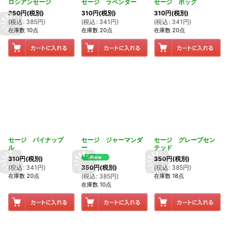
ロシアンセージ
セージ ラベンダー
セージ ボッグ
350
円
(税別)
310
円
(税別)
310
円
(税別)
(
税込
:
385
円
)
(
税込
:
341
円
)
(
税込
:
341
円
)
在庫数 10点
在庫数 20点
在庫数 20点
セージ パイナップ
セージ ジャーマンダ
セージ グレープセン
ル
ー
テッド
310
円
(税別)
350
円
(税別)
(
税込
:
341
円
)
(
税込
:
385
円
)
350
円
(税別)
在庫数 20点
在庫数 18点
(
税込
:
385
円
)
在庫数 10点