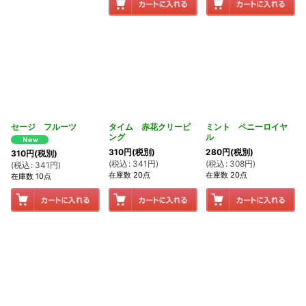
セージ フルーツ
タイム 赤花クリーピ
ミント ペニーロイヤ
ング
ル
310
円
(税別)
280
円
(税別)
310
円
(税別)
(
税込
:
341
円
)
(
税込
:
308
円
)
(
税込
:
341
円
)
在庫数 20点
在庫数 20点
在庫数 10点