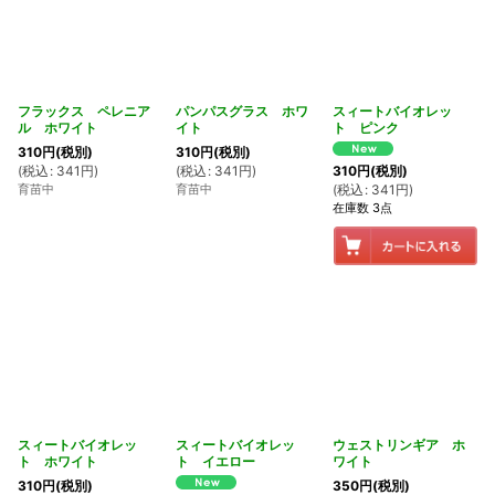
フラックス ペレニア
パンパスグラス ホワ
スィートバイオレッ
ル ホワイト
イト
ト ピンク
310
円
(税別)
310
円
(税別)
(
税込
:
341
円
)
(
税込
:
341
円
)
310
円
(税別)
育苗中
育苗中
(
税込
:
341
円
)
在庫数 3点
スィートバイオレッ
スィートバイオレッ
ウェストリンギア ホ
ト ホワイト
ト イエロー
ワイト
310
円
(税別)
350
円
(税別)