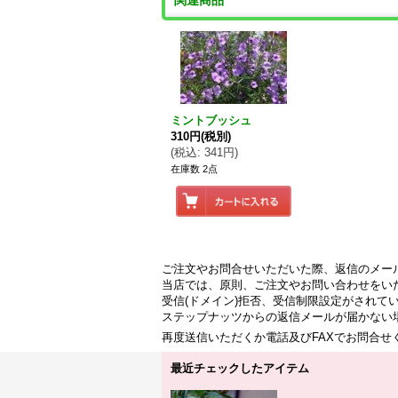
関連商品
ミントブッシュ
310円
(税別)
(
税込
:
341円
)
在庫数 2点
ご注文やお問合せいただいた際、返信のメー
当店では、原則、ご注文やお問い合わせをい
受信(ドメイン)拒否、受信制限設定がされて
ステップナッツからの返信メールが届かない
再度送信いただくか電話及びFAXでお問合
最近チェックしたアイテム