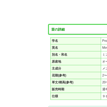
苗の詳細
学名
Pro
英名
Min
別名・和名
ミ
原産地
オ
主成分
メ
花期(参考)
2
草丈/樹高(参考)
20
販売時期
通
仕様
９