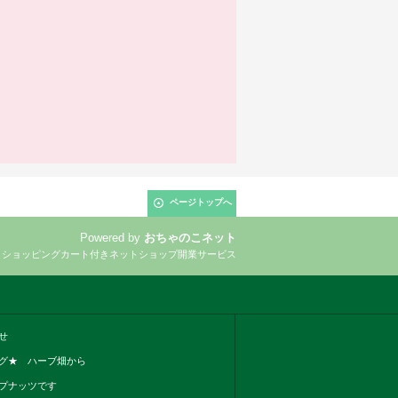
ページトップへ
Powered by
おちゃのこネット
とショッピングカート付きネットショップ開業サービス
せ
グ★ ハーブ畑から
プナッツです