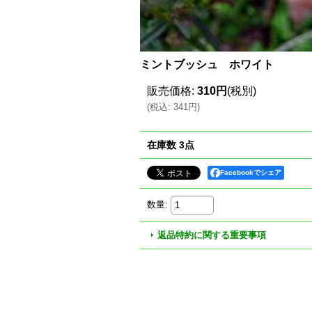
ミントブッシュ ホワイト
販売価格
:
310円
(税別)
(
税込
:
341円
)
在庫数 3点
Facebookでシェア
数量
:
返品特約に関する重要事項