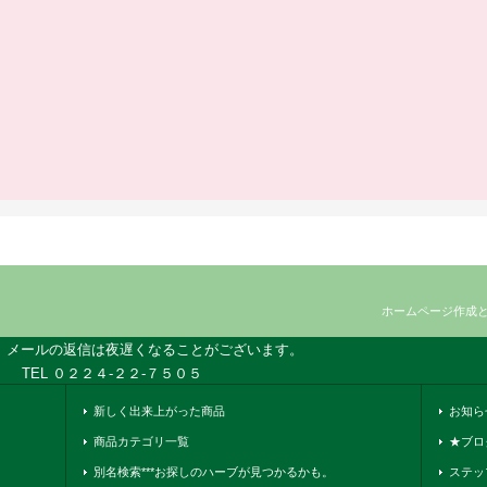
ホームページ作成
、メールの返信は夜遅くなることがございます。
TEL ０２２４-２２-７５０５
新しく出来上がった商品
お知ら
商品カテゴリ一覧
★ブロ
別名検索***お探しのハーブが見つかるかも。
ステッ