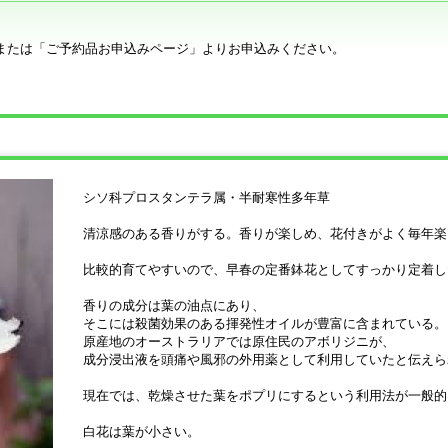
または「ご予約品お申込みページ」よりお申込みください。
シソ科プロスタンテラ属・半耐寒性多年草
清涼感のある香りがする。香りが楽しめ、花付きがよく毎年楽
比較的育てやすいので、早春の定番鉢花としてすっかり定着し
香りの成分は葉の油点にあり、
そこには殺菌効果のある揮発性オイルが豊富に含まれている。
原産地のオーストラリアでは原住民のアボリジニが、
成分浸出液を頭痛や風邪の外用薬として利用していたと伝えら
現在では、乾燥させた葉をポプリにするという利用法が一般的
白花は葉が小さい。