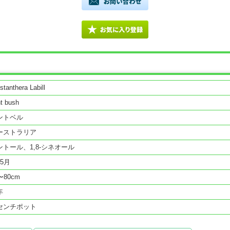
stanthera Labill
t bush
ントベル
ーストラリア
ントール、1,8-シネオール
〜5月
〜80cm
年
センチポット