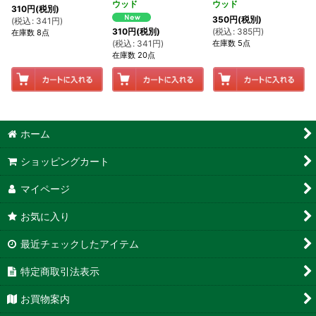
ウッド
ウッド
310
円
(税別)
350
円
(税別)
(
税込
:
341
円
)
(
税込
:
385
円
)
310
円
(税別)
在庫数 8点
在庫数 5点
(
税込
:
341
円
)
在庫数 20点
ホーム
ショッピングカート
マイページ
お気に入り
最近チェックしたアイテム
特定商取引法表示
お買物案内