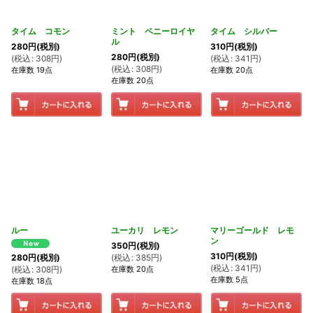
タイム コモン
ミント ペニーロイヤ
タイム シルバー
ル
280
円
(税別)
310
円
(税別)
280
円
(税別)
(
税込
:
308
円
)
(
税込
:
341
円
)
(
税込
:
308
円
)
在庫数 19点
在庫数 20点
在庫数 20点
ルー
ユーカリ レモン
マリーゴールド レモ
ン
350
円
(税別)
310
円
(税別)
(
税込
:
385
円
)
280
円
(税別)
(
税込
:
341
円
)
在庫数 20点
(
税込
:
308
円
)
在庫数 5点
在庫数 18点