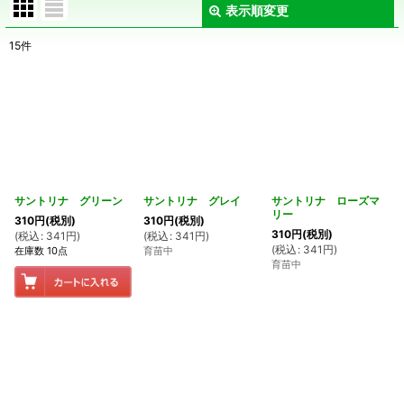
表示順変更
閉じる
15
件
表示数
:
在庫あり
並び順
:
絞り込む
サントリナ グリーン
サントリナ グレイ
サントリナ ローズマ
リー
310
円
(税別)
310
円
(税別)
310
円
(税別)
(
税込
:
341
円
)
(
税込
:
341
円
)
(
税込
:
341
円
)
在庫数 10点
育苗中
育苗中