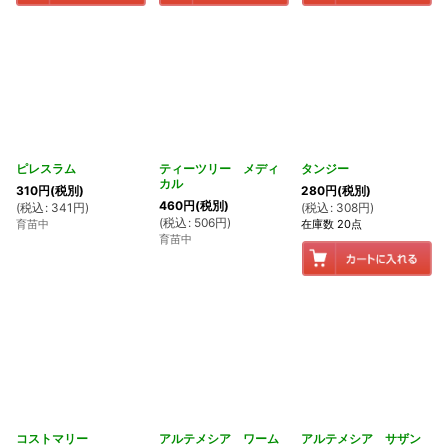
ピレスラム
ティーツリー メディ
タンジー
カル
310
円
(税別)
280
円
(税別)
460
円
(税別)
(
税込
:
341
円
)
(
税込
:
308
円
)
(
税込
:
506
円
)
育苗中
在庫数 20点
育苗中
コストマリー
アルテメシア ワーム
アルテメシア サザン