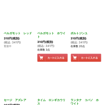
ベルガモット レッド
ベルガモット ホワイ
ボルトジンユ
ト
310
円
(税別)
310
円
(税別)
310
円
(税別)
(
税込
:
341
円
)
(
税込
:
341
円
)
(
税込
:
341
円
)
育苗中
在庫数 20点
在庫数 3点
セージ アズレア
タイム ロンギカウリ
ランタナ コバノ ホ
ス
ワイト