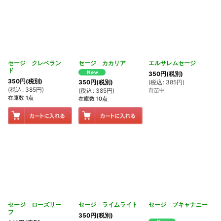
セージ クレベラン
セージ カカリア
エルサレムセージ
ド
350
円
(税別)
350
円
(税別)
(
税込
:
385
円
)
350
円
(税別)
(
税込
:
385
円
)
育苗中
(
税込
:
385
円
)
在庫数 1点
在庫数 10点
セージ ローズリー
セージ ライムライト
セージ ブキャナニー
フ
350
円
(税別)