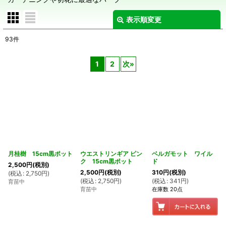
表示順変更
閉じる
93
件
表示数
:
1
2
次
»
在庫あり
並び順
:
絞り込む
月桂樹 15cm黒ポット
ウエストリンギア ピン
ベルガモット ワイル
ク 15cm黒ポット
ド
2,500
円
(税別)
2,500
円
(税別)
310
円
(税別)
(
税込
:
2,750
円
)
(
税込
:
2,750
円
)
(
税込
:
341
円
)
育苗中
育苗中
在庫数 20点