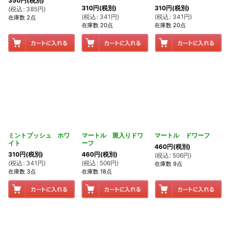
350
円
(税別)
310
円
(税別)
310
円
(税別)
(
税込
:
385
円
)
(
税込
:
341
円
)
(
税込
:
341
円
)
在庫数 2点
在庫数 20点
在庫数 20点
ミントブッシュ ホワ
マートル 斑入りドワ
マートル ドワーフ
イト
ーフ
460
円
(税別)
310
円
(税別)
460
円
(税別)
(
税込
:
506
円
)
(
税込
:
341
円
)
(
税込
:
506
円
)
在庫数 9点
在庫数 3点
在庫数 18点