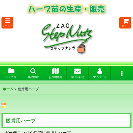
メニュー
カート
カテゴリ
商品検索
お買物案内
問い合わせ
マイページ
ホーム
>
観賞用ハーブ
観賞用ハーブ
ガーデニングや切花に最適なハーブ