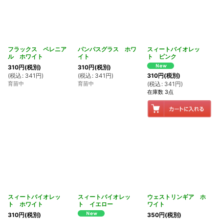
フラックス ペレニア
パンパスグラス ホワ
スィートバイオレッ
ル ホワイト
イト
ト ピンク
310
円
(税別)
310
円
(税別)
(
税込
:
341
円
)
(
税込
:
341
円
)
310
円
(税別)
育苗中
育苗中
(
税込
:
341
円
)
在庫数 3点
スィートバイオレッ
スィートバイオレッ
ウェストリンギア ホ
ト ホワイト
ト イエロー
ワイト
310
円
(税別)
350
円
(税別)