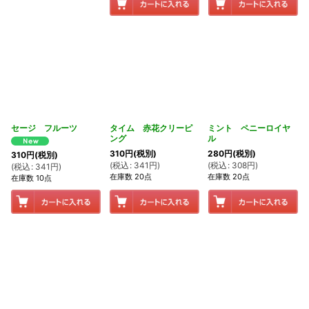
セージ フルーツ
タイム 赤花クリーピ
ミント ペニーロイヤ
ング
ル
310
円
(税別)
280
円
(税別)
310
円
(税別)
(
税込
:
341
円
)
(
税込
:
308
円
)
(
税込
:
341
円
)
在庫数 20点
在庫数 20点
在庫数 10点