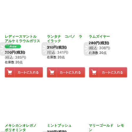
レディースマントル
ランタナ コバノ ラ
ラムズイヤー
アルケミラウルガリス
イラック
280
円
(税別)
310
円
(税別)
(
税込
:
308
円
)
(
税込
:
341
円
)
350
円
(税別)
在庫数 20点
在庫数 20点
(
税込
:
385
円
)
在庫数 20点
メキシカンオレガノ
ミントブッシュ
マリーゴールド レモ
ポリオミンタ
ン
310
円
(税別)