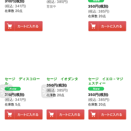
310
円
(税別)
(
税込
:
385
円
)
(
税込
:
341
円
)
350
円
(税別)
育苗中
在庫数 20点
(
税込
:
385
円
)
在庫数 20点
セージ ディスコロー
セージ イオダンタ
セージ イエロ－マジ
ル
ェスティー
350
円
(税別)
(
税込
:
385
円
)
310
円
(税別)
350
円
(税別)
在庫数 20点
(
税込
:
341
円
)
(
税込
:
385
円
)
在庫数 5点
在庫数 20点