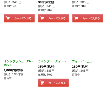
(
税込
:
341
円
)
(
税込
:
385
円
)
310
円
(税別)
在庫数 5点
在庫数 20点
(
税込
:
341
円
)
在庫数 20点
ミントブッシュ 15cm
ラベンダー スィート
フィーバーヒュー
ポット
350
円
(税別)
280
円
(税別)
1,800
円
(税別)
(
税込
:
385
円
)
(
税込
:
308
円
)
(
税込
:
1,980
円
)
在庫数 20点
育苗中
育苗中