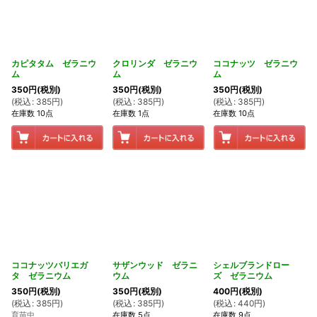
カピタタム ゼラニウ
クロリンダ ゼラニウ
ココナッツ ゼラニウ
ム
ム
ム
350
円
(税別)
350
円
(税別)
350
円
(税別)
(
税込
:
385
円
)
(
税込
:
385
円
)
(
税込
:
385
円
)
在庫数 10点
在庫数 1点
在庫数 10点
ココナッツバリエガ
サザンウッド ゼラニ
シェルブランドロー
タ ゼラニウム
ウム
ズ ゼラニウム
350
円
(税別)
350
円
(税別)
400
円
(税別)
(
税込
:
385
円
)
(
税込
:
385
円
)
(
税込
:
440
円
)
育苗中
在庫数 5点
在庫数 9点