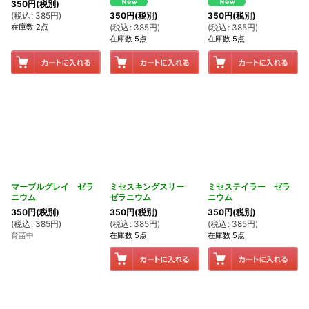
350
円
(税別)
(
税込
:
385
円
)
350
円
(税別)
350
円
(税別)
在庫数 2点
(
税込
:
385
円
)
(
税込
:
385
円
)
在庫数 5点
在庫数 5点
マーブルグレイ ゼラ
ミセスキングスリー
ミセステイラー ゼラ
ニウム
ゼラニウム
ニウム
350
円
(税別)
350
円
(税別)
350
円
(税別)
(
税込
:
385
円
)
(
税込
:
385
円
)
(
税込
:
385
円
)
育苗中
在庫数 5点
在庫数 5点