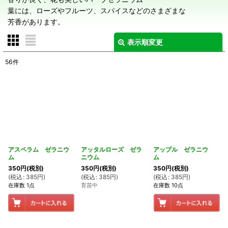
葉には、ローズやフルーツ、スパイスなどのさまざまな
芳香があります。
表示順変更
閉じる
56
件
表示数
:
在庫あり
並び順
:
絞り込む
アスペラム ゼラニウ
アッタルローズ ゼラ
アップル ゼラニウ
ム
ニウム
ム
350
円
(税別)
350
円
(税別)
350
円
(税別)
(
税込
:
385
円
)
(
税込
:
385
円
)
(
税込
:
385
円
)
在庫数 1点
育苗中
在庫数 10点