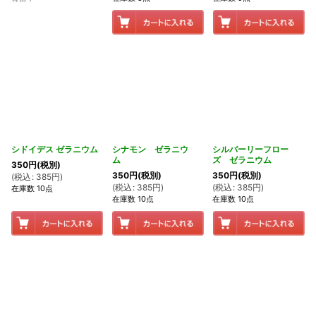
シドイデス ゼラニウム
シナモン ゼラニウ
シルバーリーフロー
ム
ズ ゼラニウム
350
円
(税別)
350
円
(税別)
350
円
(税別)
(
税込
:
385
円
)
(
税込
:
385
円
)
(
税込
:
385
円
)
在庫数 10点
在庫数 10点
在庫数 10点