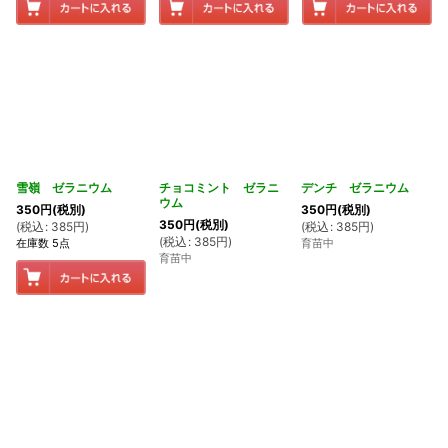
雪嶺 ゼラニウム
チョコミント ゼラニ
デンチ ゼラニウム
ウム
350
円
(税別)
350
円
(税別)
350
円
(税別)
(
税込
:
385
円
)
(
税込
:
385
円
)
(
税込
:
385
円
)
在庫数 5点
育苗中
育苗中