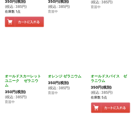
350
円
(税別)
350
円
(税別)
(
税込
:
385
円
)
(
税込
:
385
円
)
(
税込
:
385
円
)
育苗中
在庫数 1点
育苗中
オールドスカーレット
オレンジ ゼラニウム
オールドスパイス ゼ
ユニーク ゼラニウ
ラニウム
350
円
(税別)
ム
350
円
(税別)
(
税込
:
385
円
)
350
円
(税別)
(
税込
:
385
円
)
育苗中
(
税込
:
385
円
)
在庫数 5点
育苗中