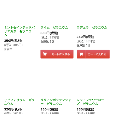
ミントセインテッドバ
ライム ゼラニウム
ラデュラ ゼラニウム
リエガタ ゼラニウ
350
円
(税別)
ム
350
円
(税別)
(
税込
:
385
円
)
350
円
(税別)
(
税込
:
385
円
)
在庫数 2点
(
税込
:
385
円
)
在庫数 5点
育苗中
リビフォリウム ゼラ
リリアンポッテンジャ
レッドフラワーロー
ニウム
ー ゼラニウム
ズ ゼラニウム
320
円
(税別)
350
円
(税別)
350
円
(税別)
(
税込
:
352
円
)
(
税込
:
385
円
)
(
税込
:
385
円
)