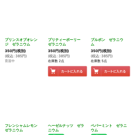
プリンスオブオレン
プリティーポーリー
ブルボン ゼラニウ
ジ ゼラニウム
ゼラニウム
ム
350
円
(税別)
350
円
(税別)
350
円
(税別)
(
税込
:
385
円
)
(
税込
:
385
円
)
(
税込
:
385
円
)
育苗中
在庫数 2点
在庫数 5点
フレンシャムレモン
ヘーゼルナッツ ゼラ
ペパーミント ゼラニ
ゼラニウム
ニウム
ウム