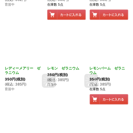
育苗中
在庫数 5点
在庫数 5点
レディーメアリー ゼ
レモン ゼラニウム
レモンバーム ゼラニ
ラニウム
ウム
350
円
(税別)
350
円
(税別)
350
円
(税別)
(
税込
:
385
円
)
(
税込
:
385
円
)
(
税込
:
385
円
)
育苗中
育苗中
在庫数 5点