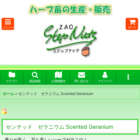
メニュー
カート
カテゴリ
商品検索
お買物案内
問い合わせ
マイページ
ホーム
>
センテッド ゼラニウム Scented Geranium
センテッド ゼラニウム Scented Geranium
香りが良く、花も美しいハーブゼラニウム