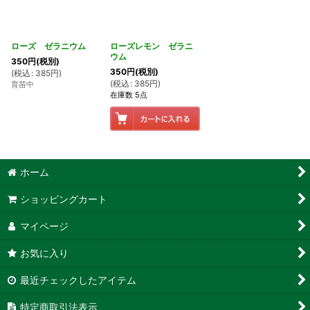
ローズ ゼラニウム
ローズレモン ゼラニ
ウム
350
円
(税別)
350
円
(税別)
(
税込
:
385
円
)
(
税込
:
385
円
)
育苗中
在庫数 5点
ホーム
ショッピングカート
マイページ
お気に入り
最近チェックしたアイテム
特定商取引法表示