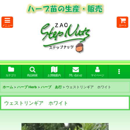
メニュー
カート
カテゴリ
商品検索
お買物案内
問い合わせ
マイページ
ホーム
>
ハーブ Herb
>
ハーブ あ行
>
ウェストリンギア ホワイト
ウェストリンギア ホワイト