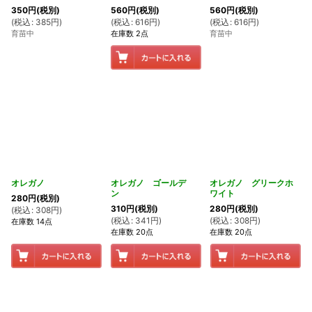
350
円
(税別)
560
円
(税別)
560
円
(税別)
(
税込
:
385
円
)
(
税込
:
616
円
)
(
税込
:
616
円
)
育苗中
在庫数 2点
育苗中
オレガノ
オレガノ ゴールデ
オレガノ グリークホ
ン
ワイト
280
円
(税別)
310
円
(税別)
280
円
(税別)
(
税込
:
308
円
)
(
税込
:
341
円
)
(
税込
:
308
円
)
在庫数 14点
在庫数 20点
在庫数 20点