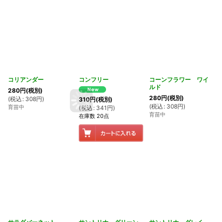
コリアンダー
コンフリー
コーンフラワー ワイ
ルド
280
円
(税別)
280
円
(税別)
(
税込
:
308
円
)
310
円
(税別)
(
税込
:
308
円
)
育苗中
(
税込
:
341
円
)
育苗中
在庫数 20点