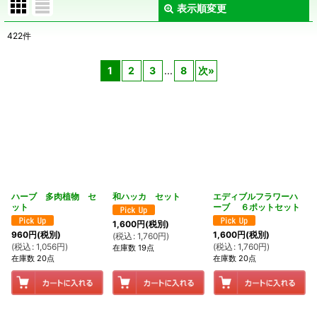
表示順変更
閉じる
422
件
表示数
:
1
2
3
...
8
次
»
在庫あり
並び順
:
絞り込む
ハーブ 多肉植物 セ
和ハッカ セット
エディブルフラワーハ
ット
ーブ ６ポットセット
1,600
円
(税別)
960
円
(税別)
1,600
円
(税別)
(
税込
:
1,760
円
)
(
税込
:
1,056
円
)
(
税込
:
1,760
円
)
在庫数 19点
在庫数 20点
在庫数 20点