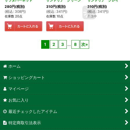
サラダバーネット
サントリナ グリーン
サントリナ グレイ
280
円
(税別)
310
円
(税別)
310
円
(税別)
(
税込
:
308
円
)
(
税込
:
341
円
)
(
税込
:
341
円
)
在庫数 20点
在庫数 10点
育苗中
1
2
3
...
8
次
»
ホーム
ショッピングカート
マイページ
お気に入り
最近チェックしたアイテム
特定商取引法表示