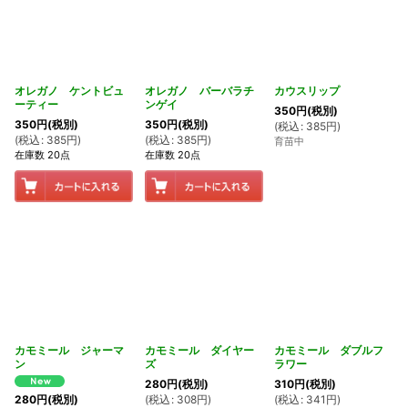
オレガノ ケントビュ
オレガノ バーバラチ
カウスリップ
ーティー
ンゲイ
350
円
(税別)
350
円
(税別)
350
円
(税別)
(
税込
:
385
円
)
(
税込
:
385
円
)
(
税込
:
385
円
)
育苗中
在庫数 20点
在庫数 20点
カモミール ジャーマ
カモミール ダイヤー
カモミール ダブルフ
ン
ズ
ラワー
280
円
(税別)
310
円
(税別)
(
税込
:
308
円
)
(
税込
:
341
円
)
280
円
(税別)