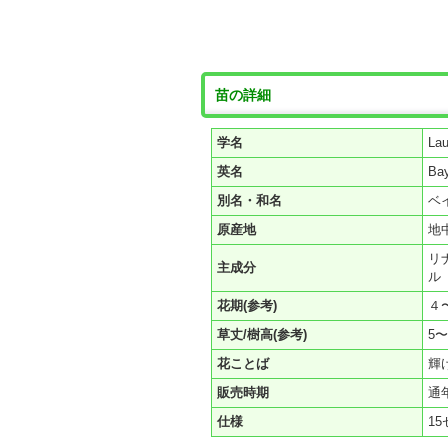
苗の詳細
学名
Lau
英名
Bay
別名・和名
ベ
原産地
地
リ
主成分
花期(参考)
４
草丈/樹高(参考)
5〜
花ことば
輝
販売時期
通
仕様
1