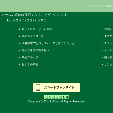
ホームページ作成
、メールの返信は夜遅くなることがございます。
TEL ０２２４-２２-７５０５
新しく出来上がった商品
お知ら
商品カテゴリ一覧
★ブロ
別名検索***お探しのハーブが見つかるかも。
ステッ
卸売ご希望の業者様へ
メール
商品グループ
掲示板
おすすめ商品
リンク
スマートフォンサイト
Copyright © 2014 LIG inc. All Rights Reserved.