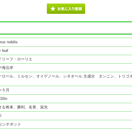
rus nobilis
 leaf
イリーフ・ローリエ
中海沿岸
ナロール、ミルセン、オイゲノール、シネオール 主成分 タンニン、トリゴ
ル
〜５月
10m
ける将来、勝利、名誉、栄光
年
5センチポット