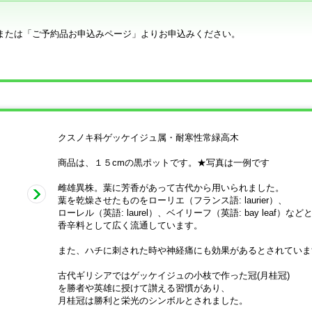
または「ご予約品お申込みページ」よりお申込みください。
クスノキ科ゲッケイジュ属・耐寒性常緑高木
商品は、１５cmの黒ポットです。★写真は一例です
雌雄異株。葉に芳香があって古代から用いられました。
葉を乾燥させたものをローリエ（フランス語: laurier）、
ローレル（英語: laurel）、ベイリーフ（英語: bay leaf）な
香辛料として広く流通しています。
また、ハチに刺された時や神経痛にも効果があるとされていま
古代ギリシアではゲッケイジュの小枝で作った冠(月桂冠)
を勝者や英雄に授けて讃える習慣があり、
月桂冠は勝利と栄光のシンボルとされました。