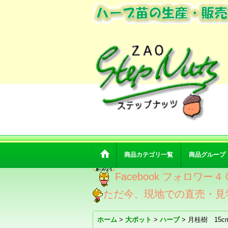
商品カテゴリ一覧
商品グループ
Facebook フォロ
ただ今、現地での直売・見
ホーム
>
大ポット
>
ハーブ
>
月桂樹 15