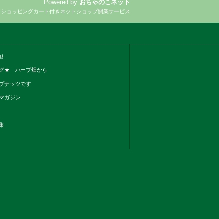
Powered by
おちゃのこネット
とショッピングカート付きネットショップ開業サービス
せ
グ★ ハーブ畑から
プナッツです
マガジン
集