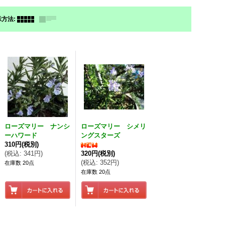
示方法
:
ローズマリー ナンシ
ローズマリー シメリ
ーハワード
ングスターズ
310円
(税別)
(
税込
:
341円
)
320円
(税別)
(
税込
:
352円
)
在庫数 20点
在庫数 20点