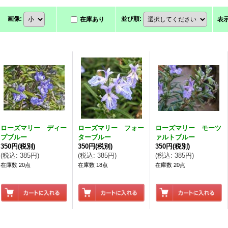
画像
:
並び順
:
在庫あり
表
ローズマリー ディー
ローズマリー フォー
ローズマリー モーツ
プブルー
ターブルー
ァルトブルー
350円
(税別)
350円
(税別)
350円
(税別)
(
税込
:
385円
)
(
税込
:
385円
)
(
税込
:
385円
)
在庫数 20点
在庫数 18点
在庫数 20点