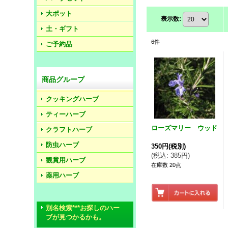
大ポット
表示数
:
土・ギフト
6
件
ご予約品
商品グループ
クッキングハーブ
ティーハーブ
ローズマリー ウッド
クラフトハーブ
防虫ハーブ
350円
(税別)
(
税込
:
385円
)
観賞用ハーブ
在庫数 20点
薬用ハーブ
別名検索***お探しのハー
ブが見つかるかも。