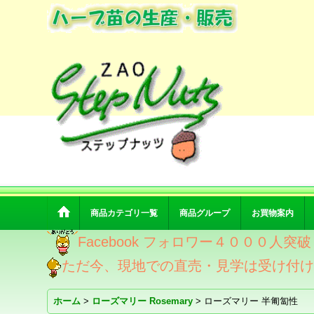
商品カテゴリ一覧
商品グループ
お買物案内
Facebook フォロワー４０００人
ただ今、現地での直売・見学は受け付
ホーム
>
ローズマリー Rosemary
>
ローズマリー 半匍匐性