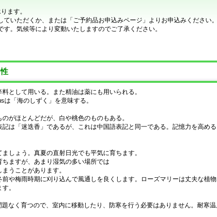
承ります。
していただくか、または「ご予約品お申込みページ」よりお申込みください
です。気候等により変動いたしますのでご了承ください。
匐性
辛料として用いる。また精油は薬にも用いられる。
inusは「海のしずく」を意味する。
。
ものがほとんどだが、白や桃色のものもある。
表記は「迷迭香」であるが、これは中国語表記と同一である。記憶力を高める
てましょう。真夏の直射日光でも平気に育ちます。
育ちますが、あまり湿気の多い場所では
しまうことがあります。
冬前や梅雨時期に刈り込んで風通しを良くします。ローズマリーは丈夫な植物
ます。
問題なく育つので、室内に移動したり、防寒を行う必要はありません。耐寒温