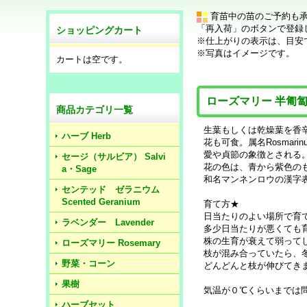
育苗中の苗のご予約も
「再入荷」のボタンで登録
ショッピングカート
※仕上がりの表示は、目安
※写真はイメージです。
カートは空です。
ローズマリー 半匍
商品カテゴリ一覧
生葉もしくは乾燥葉を香
ハーブ Herb
花も可食。属名Rosmar
愛や貞節の象徴とされる
セージ（サルビア） Salvi
花の色は、青から紫色の
a・Sage
和名マンネンロウの漢字
センテッド ゼラニウム
Scented Geranium
育て方★
日当たりのよい場所で育
ラベンダー Lavender
多少日当たりが悪くても
株の生育が衰えて弱って
ローズマリー Rosemary
枝が混み合っていたら、
野菜・コーン
どんどんと枝が伸びてき
果樹
気温が０℃くらいまでは
ハーブセット