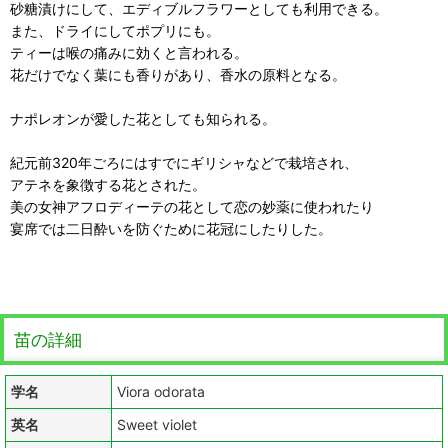
砂糖漬けにして、エディブルフラワーとしても利用できる。
また、ドライにしてポプリにも。
ティーは喉の痛みに効くと言われる。
花だけでなく葉にも香りがあり、香水の原料となる。
ナポレオンが愛した花としても知られる。
紀元前320年ごろにはすでにギリシャなどで栽培され、
アテネを象徴する花とされた。
美の女神アフロディーテの花として恋の妙薬に使われたり
宴席では二日酔いを防ぐために花冠にしたりした。
苗の詳細
学名
Viora odorata
英名
Sweet violet