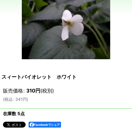
スィートバイオレット ホワイト
販売価格
:
310
円
(税別)
(
税込
:
341
円
)
在庫数 5点
Facebookでシェア