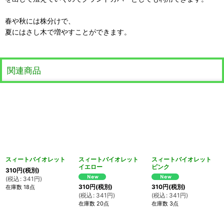
春や秋には株分けで、
夏にはさし木で増やすことができます。
関連商品
スィートバイオレット
スィートバイオレット
スィートバイオレット
イエロー
ピンク
310
円
(税別)
(
税込
:
341
円
)
310
円
(税別)
310
円
(税別)
在庫数 18点
(
税込
:
341
円
)
(
税込
:
341
円
)
在庫数 20点
在庫数 3点