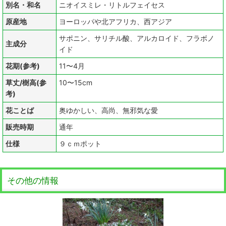
別名・和名
ニオイスミレ・リトルフェイセス
原産地
ヨーロッパや北アフリカ、西アジア
サポニン、サリチル酸、アルカロイド、フラボノ
主成分
イド
花期(参考)
11〜4月
草丈/樹高(参
10〜15cm
考)
花ことば
奥ゆかしい、高尚、無邪気な愛
販売時期
通年
仕様
９ｃｍポット
その他の情報