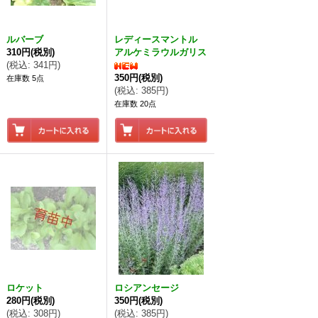
ルバーブ
レディースマントル
310円
(税別)
アルケミラウルガリス
(
税込
:
341円
)
350円
(税別)
在庫数 5点
(
税込
:
385円
)
在庫数 20点
ロケット
ロシアンセージ
280円
(税別)
350円
(税別)
(
税込
:
308円
)
(
税込
:
385円
)