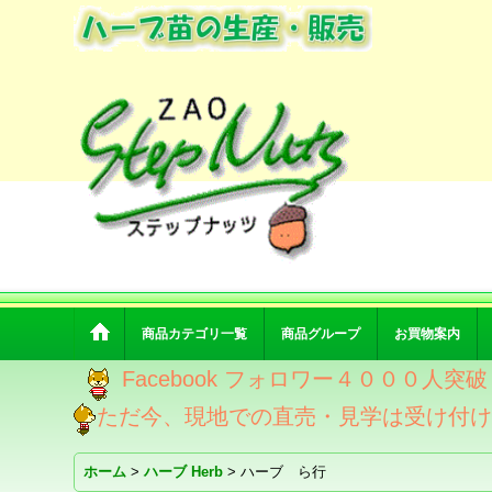
商品カテゴリ一覧
商品グループ
お買物案内
Facebook フォロワー４０００人
ただ今、現地での直売・見学は受け付
ホーム
>
ハーブ Herb
>
ハーブ ら行