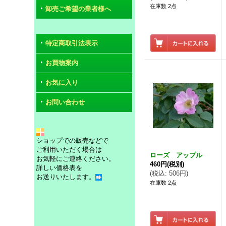
在庫数 2点
卸売ご希望の業者様へ
特定商取引法表示
お買物案内
お気に入り
お問い合わせ
ショップでの販売などで
ご利用いただく場合は
ローズ アップル
お気軽にご連絡ください。
460円
(税別)
詳しい価格表を
(
税込
:
506円
)
お送りいたします。
在庫数 2点