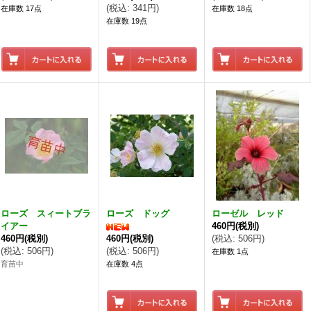
(
税込
:
341円
)
在庫数 17点
在庫数 18点
在庫数 19点
ローズ スィートブラ
ローズ ドッグ
ローゼル レッド
イアー
460円
(税別)
460円
(税別)
460円
(税別)
(
税込
:
506円
)
(
税込
:
506円
)
(
税込
:
506円
)
在庫数 1点
育苗中
在庫数 4点