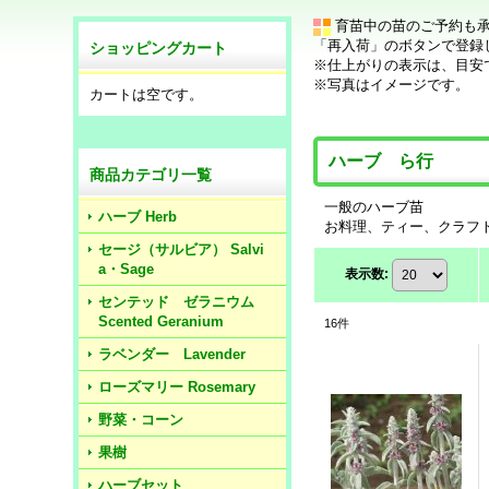
育苗中の苗のご予約も
「再入荷」のボタンで登録
ショッピングカート
※仕上がりの表示は、目安
※写真はイメージです。
カートは空です。
ハーブ ら行
商品カテゴリ一覧
一般のハーブ苗
ハーブ Herb
お料理、ティー、クラフ
セージ（サルビア） Salvi
a・Sage
表示数
:
センテッド ゼラニウム
Scented Geranium
16
件
ラベンダー Lavender
ローズマリー Rosemary
野菜・コーン
果樹
ハーブセット