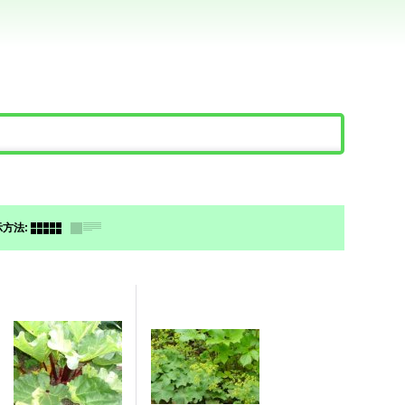
。
示方法
: