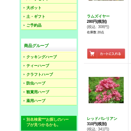
大ポット
ラムズイヤー
土・ギフト
280円
(税別)
ご予約品
(
税込
:
308円
)
在庫数 20点
商品グループ
クッキングハーブ
ティーハーブ
クラフトハーブ
防虫ハーブ
観賞用ハーブ
薬用ハーブ
レッドバレリアン
別名検索***お探しのハー
310円
(税別)
ブが見つかるかも。
(
税込
:
341円
)