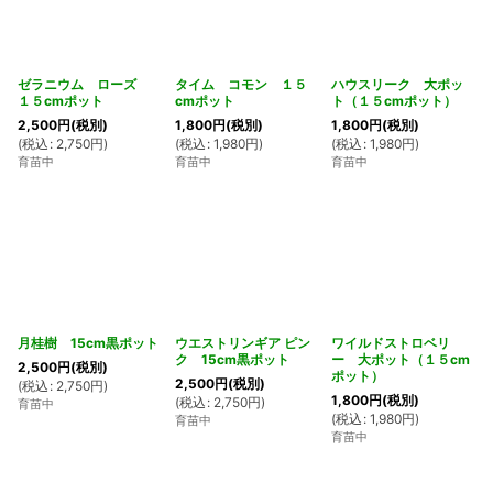
ゼラニウム ローズ
タイム コモン １５
ハウスリーク 大ポッ
１５cmポット
cmポット
ト（１５cmポット）
2,500
円
(税別)
1,800
円
(税別)
1,800
円
(税別)
(
税込
:
2,750
円
)
(
税込
:
1,980
円
)
(
税込
:
1,980
円
)
育苗中
育苗中
育苗中
月桂樹 15cm黒ポット
ウエストリンギア ピン
ワイルドストロベリ
ク 15cm黒ポット
ー 大ポット（１５cm
2,500
円
(税別)
ポット）
2,500
円
(税別)
(
税込
:
2,750
円
)
1,800
円
(税別)
(
税込
:
2,750
円
)
育苗中
(
税込
:
1,980
円
)
育苗中
育苗中