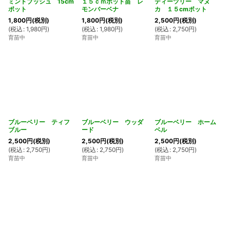
ミントブッシュ 15cm
１５ｃｍポット苗 レ
ティーツリー マヌ
ポット
モンバーベナ
カ １５cmポット
1,800
円
(税別)
1,800
円
(税別)
2,500
円
(税別)
(
税込
:
1,980
円
)
(
税込
:
1,980
円
)
(
税込
:
2,750
円
)
育苗中
育苗中
育苗中
ブルーベリー ティフ
ブルーベリー ウッダ
ブルーベリー ホーム
ブルー
ード
ベル
2,500
円
(税別)
2,500
円
(税別)
2,500
円
(税別)
(
税込
:
2,750
円
)
(
税込
:
2,750
円
)
(
税込
:
2,750
円
)
育苗中
育苗中
育苗中