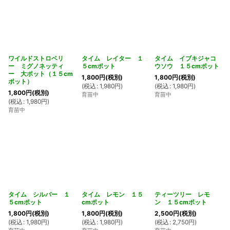
ワイルドストロベリ
タイム レイター １
タイム イブキジャコ
ー ミグノネッティ
５cmポット
ウソウ １５cmポット
ー 大ポット（１５cm
1,800
円
(税別)
1,800
円
(税別)
ポット）
(
税込
:
1,980
円
)
(
税込
:
1,980
円
)
1,800
円
(税別)
育苗中
育苗中
(
税込
:
1,980
円
)
育苗中
タイム シルバー １
タイム レモン １５
ティーツリー レモ
５cmポット
cmポット
ン １５cmポット
1,800
円
(税別)
1,800
円
(税別)
2,500
円
(税別)
(
税込
:
1,980
円
)
(
税込
:
1,980
円
)
(
税込
:
2,750
円
)