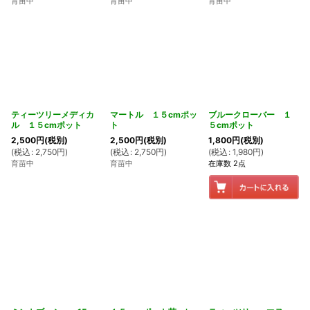
育苗中
育苗中
育苗中
ティーツリーメディカ
マートル １５cmポッ
ブルークローバー １
ル １５cmポット
ト
５cmポット
2,500
円
(税別)
2,500
円
(税別)
1,800
円
(税別)
(
税込
:
2,750
円
)
(
税込
:
2,750
円
)
(
税込
:
1,980
円
)
育苗中
育苗中
在庫数 2点