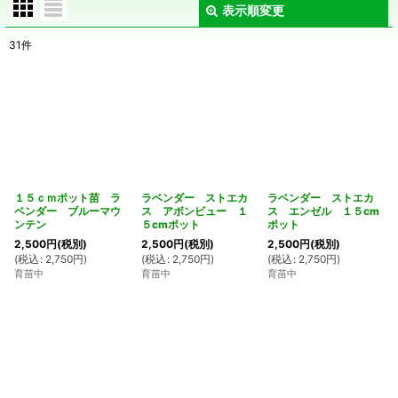
表示順変更
閉じる
31
件
サブカテゴリ
:
表示数
:
在庫あり
並び順
:
１５ｃｍポット苗 ラ
ラベンダー ストエカ
ラベンダー ストエカ
ベンダー ブルーマウ
ス アボンビュー １
ス エンゼル １５cm
ンテン
５cmポット
ポット
絞り込む
2,500
円
(税別)
2,500
円
(税別)
2,500
円
(税別)
(
税込
:
2,750
円
)
(
税込
:
2,750
円
)
(
税込
:
2,750
円
)
育苗中
育苗中
育苗中