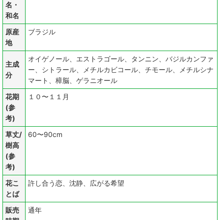
名・
和名
原産
ブラジル
地
オイゲノール、エストラゴール、タンニン、バジルカンファ
主成
ー、シトラール、メチルカビコール、チモール、メチルシナ
分
マート、樟脳、ゲラニオール
花期
１０〜１１月
(参
考)
草丈/
60〜90cm
樹高
(参
考)
花こ
許し合う恋、沈静、広がる希望
とば
販売
通年