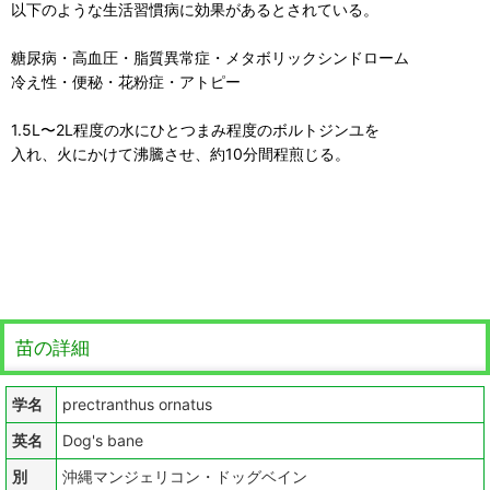
以下のような生活習慣病に効果があるとされている。
糖尿病・高血圧・脂質異常症・メタボリックシンドローム
冷え性・便秘・花粉症・アトピー
1.5L〜2L程度の水にひとつまみ程度のボルトジンユを
入れ、火にかけて沸騰させ、約10分間程煎じる。
苗の詳細
学名
prectranthus ornatus
英名
Dog's bane
別
沖縄マンジェリコン・ドッグベイン