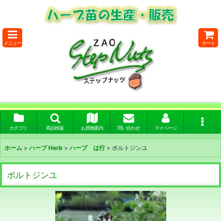
メニュー
カート
カテゴリ
商品検索
お買物案内
問い合わせ
マイページ
ホーム
>
ハーブ Herb
>
ハーブ は行
>
ボルトジンユ
ボルトジンユ