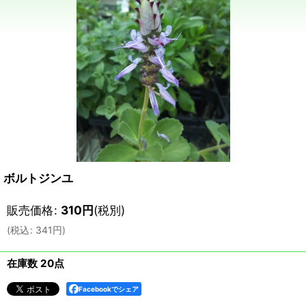
ボルトジンユ
販売価格
:
310
円
(税別)
(
税込
:
341
円
)
在庫数 20点
Facebookでシェア