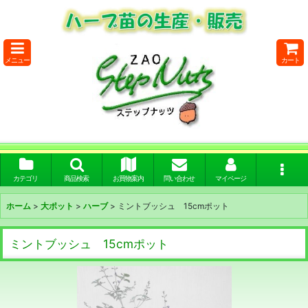
メニュー
カート
カテゴリ
商品検索
お買物案内
問い合わせ
マイページ
ホーム
>
大ポット
>
ハーブ
>
ミントブッシュ 15cmポット
ミントブッシュ 15cmポット