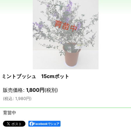
ミントブッシュ 15cmポット
販売価格
:
1,800
円
(税別)
(
税込
:
1,980
円
)
育苗中
Facebookでシェア