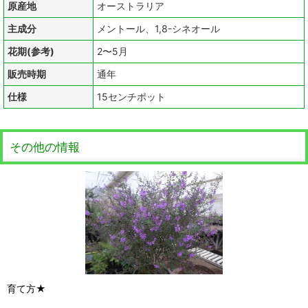
原産地
オーストラリア
主成分
メントール、1,8-シネオール
花期(参考)
2〜5月
販売時期
通年
仕様
15センチポット
その他の情報
育て方★