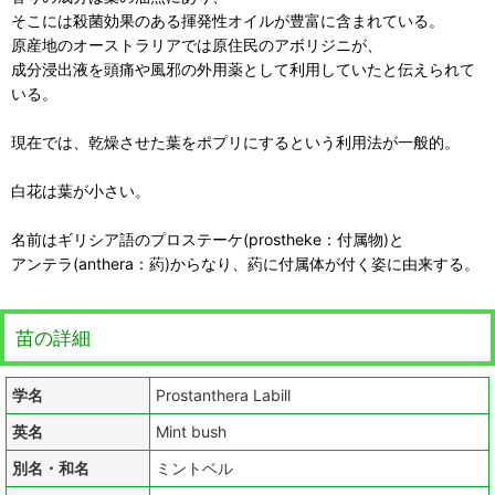
そこには殺菌効果のある揮発性オイルが豊富に含まれている。
原産地のオーストラリアでは原住民のアボリジニが、
成分浸出液を頭痛や風邪の外用薬として利用していたと伝えられて
いる。
現在では、乾燥させた葉をポプリにするという利用法が一般的。
白花は葉が小さい。
名前はギリシア語のプロステーケ(prostheke：付属物)と
アンテラ(anthera：葯)からなり、葯に付属体が付く姿に由来する。
苗の詳細
学名
Prostanthera Labill
英名
Mint bush
別名・和名
ミントベル