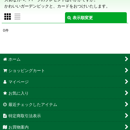
かわいいガーデンピックと、カードをおつけいたします。
表示順変更
閉じる
0
件
表示数
:
在庫あり
ホーム
並び順
:
ショッピングカート
絞り込む
マイページ
お気に入り
最近チェックしたアイテム
特定商取引法表示
お買物案内