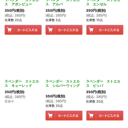
ス アボンビュー
ス アルバ
ス エンゼル
350
円
(税別)
350
円
(税別)
350
円
(税別)
(
税込
:
385
円
)
(
税込
:
385
円
)
(
税込
:
385
円
)
在庫数 20点
在庫数 5点
在庫数 10点
ラベンダー ストエカ
ラベンダー ストエカ
ラベンダー ストエカ
ス キューレッド
ス シルバーウィング
ス ピッパ
350
円
(税別)
350
円
(税別)
350
円
(税別)
(
税込
:
385
円
)
(
税込
:
385
円
)
(
税込
:
385
円
)
育苗中
在庫数 20点
在庫数 20点