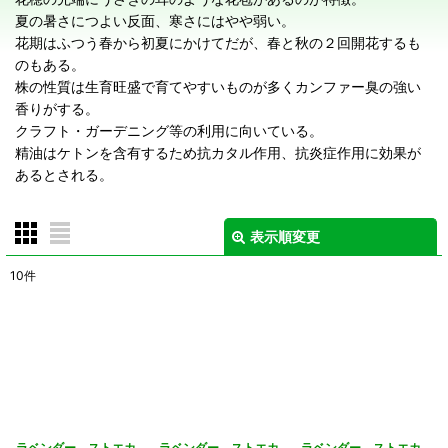
夏の暑さにつよい反面、寒さにはやや弱い。
花期はふつう春から初夏にかけてだが、春と秋の２回開花するも
のもある。
株の性質は生育旺盛で育てやすいものが多くカンファー臭の強い
香りがする。
クラフト・ガーデニング等の利用に向いている。
精油はケトンを含有するため抗カタル作用、抗炎症作用に効果が
あるとされる。
表示順変更
閉じる
10
件
表示数
:
在庫あり
並び順
:
絞り込む
ラベンダー ストエカ
ラベンダー ストエカ
ラベンダー ストエカ