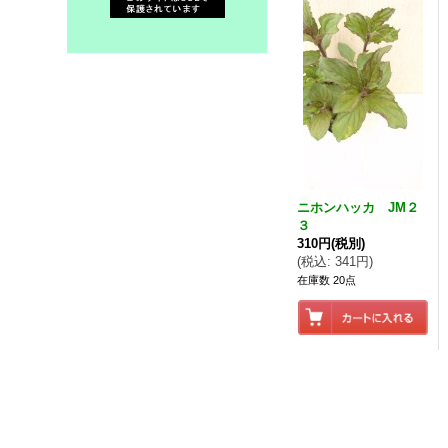
ニホンハッカ JM２
３
310円
(税別)
(
税込
:
341円
)
在庫数 20点