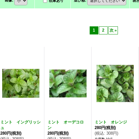
画像
:
並び順
:
在庫あり
表
1
2
次
»
ミント イングリッシ
ミント オーデコロ
ミント オレンジ
ュ
ン
280円
(税別)
280円
(税別)
280円
(税別)
(
税込
:
308円
)
(
税込
:
308円
)
(
税込
:
308円
)