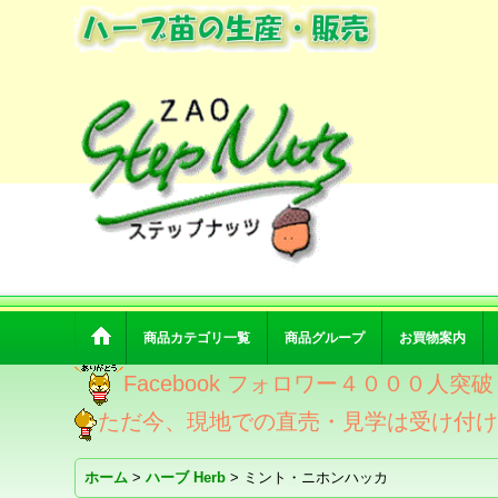
商品カテゴリ一覧
商品グループ
お買物案内
Facebook フォロワー４０００人
ただ今、現地での直売・見学は受け付
ホーム
>
ハーブ Herb
>
ミント・ニホンハッカ