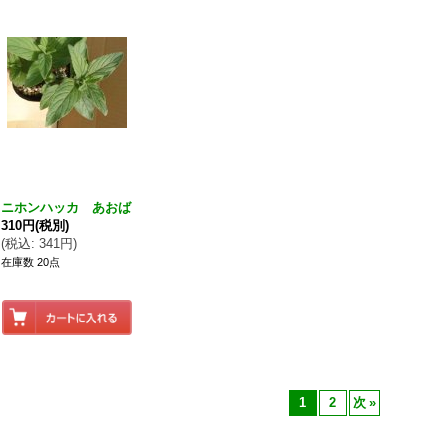
ニホンハッカ あおば
310円
(税別)
(
税込
:
341円
)
在庫数 20点
1
2
次
»