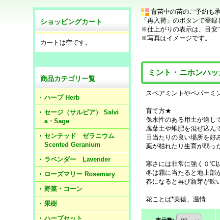
育苗中の苗のご予約も
「再入荷」のボタンで登録
ショッピングカート
※仕上がりの表示は、目安
※写真はイメージです。
カートは空です。
ミント・ニホンハッ
商品カテゴリ一覧
スペアミントやペパーミ
ハーブ Herb
育て方★
セージ（サルビア） Salvi
保水性のある用土が適し
a・Sage
腐葉土や堆肥を混ぜ込ん
センテッド ゼラニウム
日当たりの良い場所を好
Scented Geranium
葉が枯れたり生育が弱っ
ラベンダー Lavender
寒さには非常に強く０℃
冬は霜に当たると地上部
ローズマリー Rosemary
春になると再び新芽が吹
野菜・コーン
花ことば*美徳、温情
果樹
ハーブセット