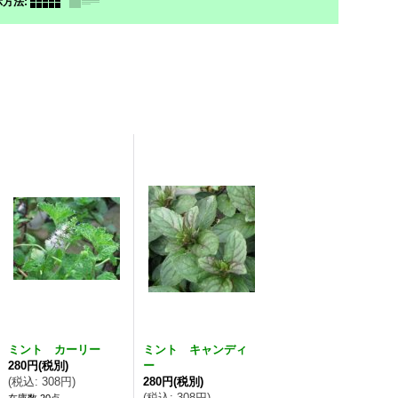
示方法
:
ミント カーリー
ミント キャンディ
280円
(税別)
ー
(
税込
:
308円
)
280円
(税別)
(
税込
:
308円
)