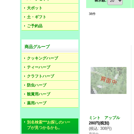
表示数
:
大ポット
38
件
土・ギフト
ご予約品
商品グループ
クッキングハーブ
ティーハーブ
クラフトハーブ
防虫ハーブ
観賞用ハーブ
薬用ハーブ
ミント アップル
別名検索***お探しのハー
280円
(税別)
ブが見つかるかも。
(
税込
:
308円
)