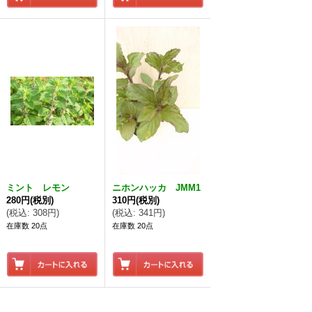
ミント レモン
ニホンハッカ JMM1
280円
(税別)
310円
(税別)
(
税込
:
308円
)
(
税込
:
341円
)
在庫数 20点
在庫数 20点