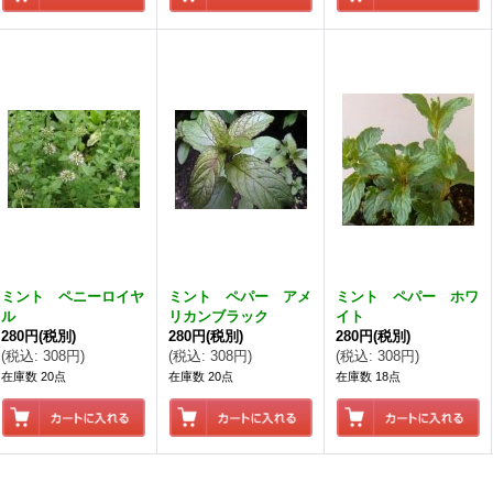
ミント ペニーロイヤ
ミント ペパー アメ
ミント ペパー ホワ
ル
リカンブラック
イト
280円
(税別)
280円
(税別)
280円
(税別)
(
税込
:
308円
)
(
税込
:
308円
)
(
税込
:
308円
)
在庫数 20点
在庫数 20点
在庫数 18点