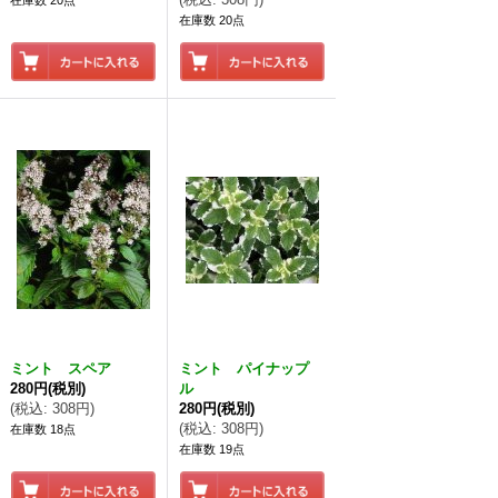
在庫数 20点
在庫数 20点
ミント スペア
ミント パイナップ
280円
(税別)
ル
(
税込
:
308円
)
280円
(税別)
(
税込
:
308円
)
在庫数 18点
在庫数 19点