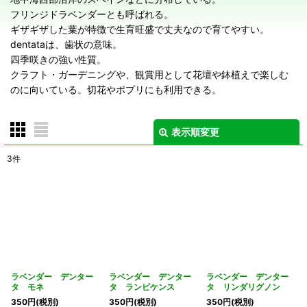
フリンジドラベンダーとも呼ばれる。
ギザギザした葉が特徴で生育旺盛で丈夫なので育てやすい。
dentataは、歯状の意味。
四季咲きの強い性質。
クラフト・ガーデニングや、観賞用として花壇や鉢植えで楽しむ
のに向いている。切花やポプリにも利用できる。
表示順変更
閉じる
3
件
表示数
:
在庫あり
並び順
:
絞り込む
ラベンダー デンター
ラベンダー デンター
ラベンダー デンター
タ モネ
タ ランビケンス
タ リンダリグノン
350
円
(税別)
350
円
(税別)
350
円
(税別)